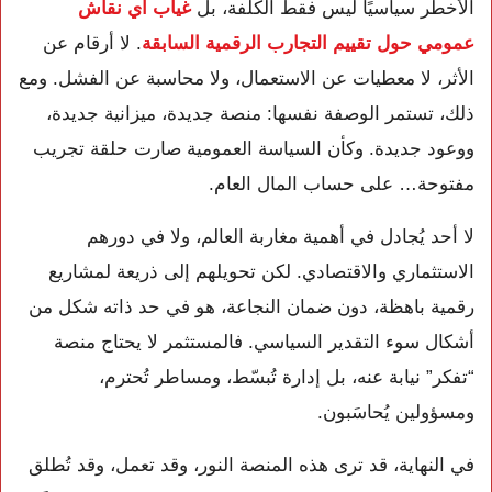
الأخطر سياسيًا ليس فقط الكلفة، بل
غياب أي نقاش
عمومي حول تقييم التجارب الرقمية السابقة
. لا أرقام عن
الأثر، لا معطيات عن الاستعمال، ولا محاسبة عن الفشل. ومع
ذلك، تستمر الوصفة نفسها: منصة جديدة، ميزانية جديدة،
ووعود جديدة. وكأن السياسة العمومية صارت حلقة تجريب
مفتوحة… على حساب المال العام.
لا أحد يُجادل في أهمية مغاربة العالم، ولا في دورهم
الاستثماري والاقتصادي. لكن تحويلهم إلى ذريعة لمشاريع
رقمية باهظة، دون ضمان النجاعة، هو في حد ذاته شكل من
أشكال سوء التقدير السياسي. فالمستثمر لا يحتاج منصة
“تفكر” نيابة عنه، بل إدارة تُبسّط، ومساطر تُحترم،
ومسؤولين يُحاسَبون.
في النهاية، قد ترى هذه المنصة النور، وقد تعمل، وقد تُطلق