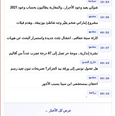
سياسة
10:54
شوكي يعيد وعود الأحرار.. والمغاربة يطالبون بحساب وعود 2021
مجتمع
10:06
مشروع إماراتي ضخم يغيّر وجه شاطئ بوزنيقة.. وهدم فيلات
وكابينات ينطلق في شتنبر
مجتمع
09:52
كارثة سبتة تتفاقم.. انتشال جثث جديدة واستمرار البحث عن هويات
الضحايا
مجتمع
10:37
نشرة إنذارية.. موجة حر تصل إلى 47 درجة تضرب عدداً من أقاليم
المغرب
خارج الحدود
09:43
هل تتحول تونس إلى ورقة بيد الجزائر؟ تصريحات تبون تعيد رسم
موازين النفوذ في المغرب العربي
مجتمع
09:30
احتقان بمستشفى ابن سينا بسبب الأجور
رياضة
09:19
لبؤات الأطلس إلى ربع النهائي في الصدارة
مجتمع
12:57
عرض كل الأخبار ←
كيف تحولت إشاعة إلى موجة هجرة ؟ حكم المحكمة العليا الإسبانية