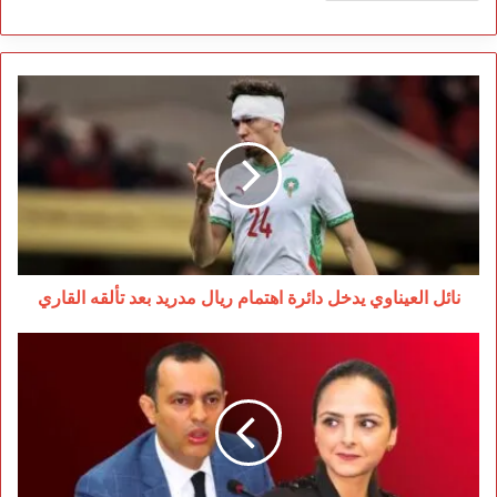
نائل
العيناوي
يدخل
دائرة
اهتمام
ريال
مدريد
بعد
تألقه
القاري
نائل العيناوي يدخل دائرة اهتمام ريال مدريد بعد تألقه القاري
صفقات
“اطريشا”
للتواصل
تضع
السكوري
تحت
مجهر