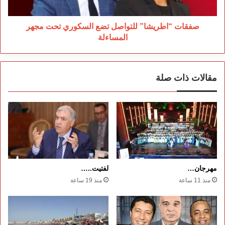
المساءلة
صفقات “اطريشا” للتواصل تضع السكوري تحت مجهر
المساءلة
مقالات ذات صلة
مهرجان…
لفتيت..…
منذ 11 ساعة
منذ 19 ساعة