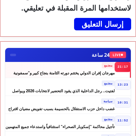
لاستخدامها المرة المقبلة في تعليقي.
24 ساعة
LIVE
مجتمع
21:17
مهرجان إفران الدولي يختتم دورته الثامنة بنجاح كبير و"سمفونية
أحيدوس" تخطف الأضواء
مجتمع
13:23
لفتيت.. رجل الداخلية الذي يقود التحضير لانتخابات 2026 ويواصل
إصلاح الوزارة
سياسة
10:31
غضب داخل حزب الاستقلال بالحسيمة بسبب تفويض مضيان اقتراح
مرشح الانتخابات التشريعية
مجتمع
11:52
تأجيل محاكمة "إسكوبار الصحراء" استئنافياً واستدعاء جميع المتهمين
في حالة سراح