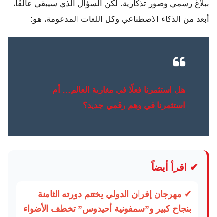
ببلاغ رسمي وصور تذكارية. لكن السؤال الذي سيبقى عالقًا،
أبعد من الذكاء الاصطناعي وكل اللغات المدعومة، هو:
هل استثمرنا فعلًا في مغاربة العالم… أم
استثمرنا في وهم رقمي جديد؟
✔ اقرأ أيضاً
✔ مهرجان إفران الدولي يختتم دورته الثامنة
بنجاح كبير و”سمفونية أحيدوس” تخطف الأضواء