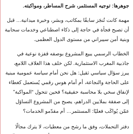
جوهرها: توجيه المستثمر، شرح المساطر، ومواكبته.
مهمة كانت تُنجَز سابقًا بمكاتب، وبشر، وخبرة ميدانية… قبل
أن تصبح فجأة في حاجة إلى ذكاء اصطناعي وخدمات سحابية
وبنية أمن سيبراني من مستوى الدول العظمى.
الخطاب الرسمي يبيع المشروع بوصفه قفزة نوعية في
جاذبية المغرب الاستثمارية. لكن خلف هذا الغلاف اللامع،
يبرز سؤال سياسي ثقيل: هل نحن أمام سياسة عمومية مبنية
على الحاجة والنجاعة، أم أمام هوس رقمي يُستعمل كغطاء
لإنفاق سخي بلا محاسبة حقيقية؟ فحين تتحول “المواكبة”
إلى صفقة بملايين الدراهم، يصبح من المشروع التساؤل
عمّن يُواكَب فعليًا: المستثمر… أم مقدّمو الخدمات؟
دفتر التحملات، وفق ما رشح من معطيات، لا يترك مجالًا