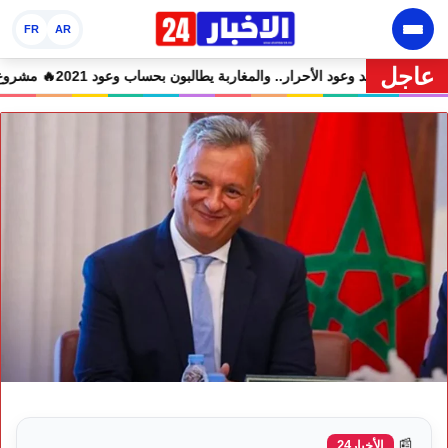
FR
AR
عاجل
يع المتهمين في حالة سراح
🔥 شوكي يعيد وعود الأحرار.. والمغاربة يطالبون بحساب 
📰
الأخبار24