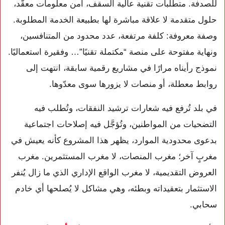
للصدفة. متطلبات تقنية عالية السقف، أمن معلومات معقّد،
حلول متقدمة لا علاقة مباشرة لها بطبيعة الخدمة المطلوبة.
وصفة معروفة: كلفة مرتفعة، عدد محدود من المتنافسين،
ونهاية مفتوحة على منصة “مكتملة تقنيًا”… وفقيرة استعماليًا.
نموذج رأيناه مرارًا في مشاريع رقمية سابقة، انتهت إلى
روابط معطلة، أو منصات لا يزورها سوى معدّوها.
في بلد تُرفع فيه شعارات ترشيد النفقات، وتُطلب فيه
التضحيات من المواطنين، وتُؤجَّل فيه إصلاحات اجتماعية
بدعوى محدودية الموارد، يظهر هذا المشروع كأنه يعيش في
مغربٍ آخر؛ مغرب المنصات، لا مغرب المستثمرين. مغرب
العروض التقديمية، لا مغرب الواقع الإداري الذي ما زال يُنفر
الاستثمار بتعقيداته وبطئه، وهي مشاكل لا يُصلحها أي خادم
سحابي.