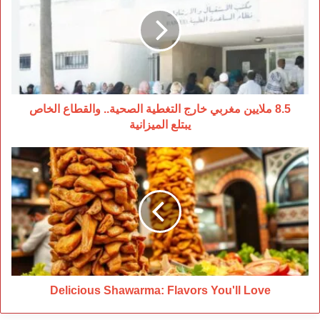
مغربي
خارج
التغطية
الصحية..
والقطاع
الخاص
يبتلع
الميزانية
8.5 ملايين مغربي خارج التغطية الصحية.. والقطاع الخاص
يبتلع الميزانية
Delicious
Shawarma:
Flavors
You'll
Love
Delicious Shawarma: Flavors You'll Love