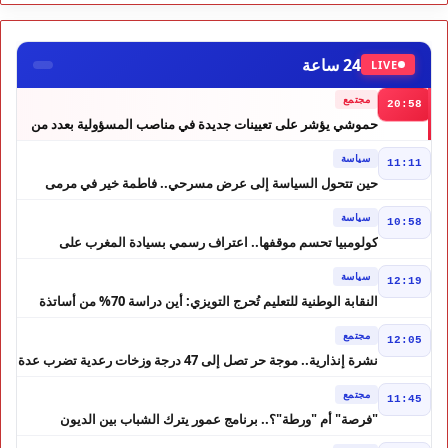
24 ساعة
LIVE
مجتمع
20:58
حموشي يؤشر على تعيينات جديدة في مناصب المسؤولية بعدد من
ولايات أمن المملكة
سياسة
11:11
حين تتحول السياسة إلى عرض مسرحي.. فاطمة خير في مرمى
التعليقات الساخرة
سياسة
10:58
كولومبيا تحسم موقفها.. اعتراف رسمي بسيادة المغرب على
الصحراء
سياسة
12:19
النقابة الوطنية للتعليم تُحرج التويزي: أين دراسة 70% من أساتذة
الحوز؟
مجتمع
12:05
نشرة إنذارية.. موجة حر تصل إلى 47 درجة وزخات رعدية تضرب عدة
أقاليم بالمغرب
مجتمع
11:45
"فرصة" أم "ورطة"؟.. برنامج عمور يترك الشباب بين الديون
والمشاريع المتعثرة