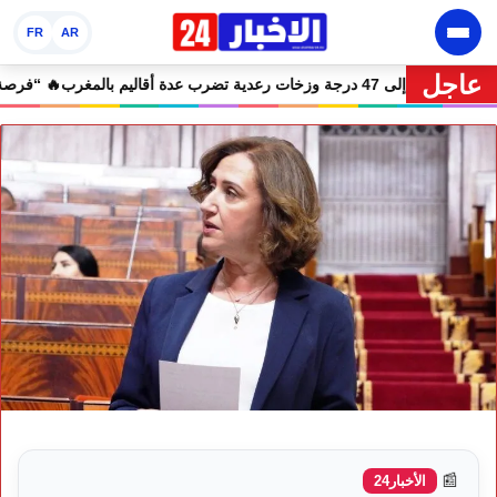
FR
AR
عاجل
🔥 نشرة إنذارية.. موجة حر تصل إلى 47 درجة وزخات رعدية تضرب عدة أقاليم بالمغرب
📰
الأخبار24