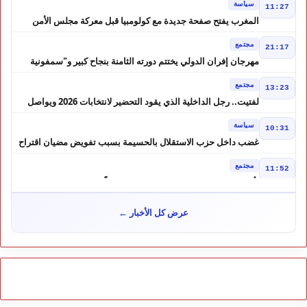
سياسة
11:27
المغرب يفتح صفحة جديدة مع كولومبيا قبل معركة مجلس الأمن
مجتمع
21:17
مهرجان إفران الدولي يختتم دورته الثامنة بنجاح كبير و"سمفونية
أحيدوس" تخطف الأضواء
مجتمع
13:23
لفتيت.. رجل الداخلية الذي يقود التحضير لانتخابات 2026 ويواصل
إصلاح الوزارة
سياسة
10:31
غضب داخل حزب الاستقلال بالحسيمة بسبب تفويض مضيان اقتراح
مرشح الانتخابات التشريعية
مجتمع
11:52
تأجيل محاكمة "إسكوبار الصحراء" استئنافياً واستدعاء جميع المتهمين
في حالة سراح
سياسة
10:54
عرض كل الأخبار ←
شوكي يعيد وعود الأحرار.. والمغاربة يطالبون بحساب وعود 2021
مجتمع
10:06
مشروع إماراتي ضخم يغيّر وجه شاطئ بوزنيقة.. وهدم فيلات
وكابينات ينطلق في شتنبر
مجتمع
09:52
كارثة سبتة تتفاقم.. انتشال جثث جديدة واستمرار البحث عن هويات