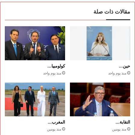
مقالات ذات صلة
حين…
كولومبيا…
منذ يوم واحد
منذ يوم واحد
النقابة…
المغرب…
منذ يومين
منذ يومين