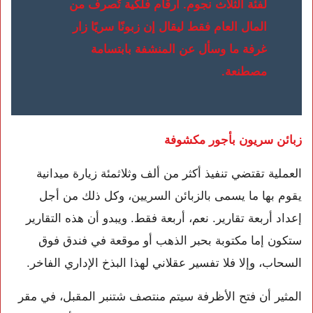
لفئة الثلاث نجوم. أرقام فلكية تُصرف من
المال العام فقط ليقال إن زبونًا سريًا زار
غرفة ما وسأل عن المنشفة بابتسامة
مصطنعة.
زبائن سريون بأجور مكشوفة
العملية تقتضي تنفيذ أكثر من ألف وثلاثمئة زيارة ميدانية
يقوم بها ما يسمى بالزبائن السريين، وكل ذلك من أجل
إعداد أربعة تقارير. نعم، أربعة فقط. ويبدو أن هذه التقارير
ستكون إما مكتوبة بحبر الذهب أو موقعة في فندق فوق
السحاب، وإلا فلا تفسير عقلاني لهذا البذخ الإداري الفاخر.
المثير أن فتح الأظرفة سيتم منتصف شتنبر المقبل، في مقر