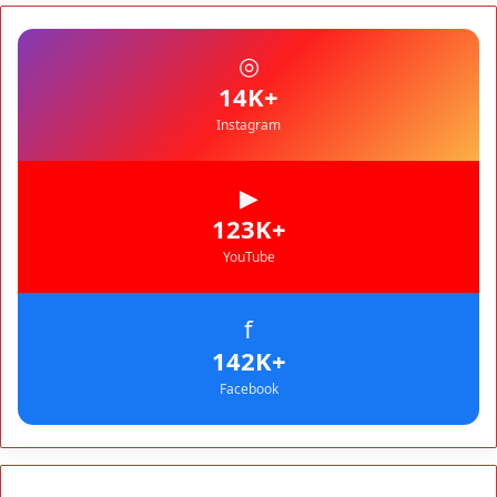
الضحايا
مجتمع
10:37
◎
نشرة إنذارية.. موجة حر تصل إلى 47 درجة تضرب عدداً من أقاليم
المغرب
+14K
Instagram
▶
+123K
YouTube
f
+142K
Facebook