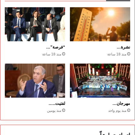
نشرة…
“فرصة”…
منذ 18 ساعة
منذ 18 ساعة
مهرجان…
لفتيت..…
منذ يوم واحد
منذ يومين