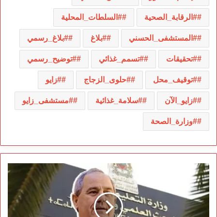
#الرقابة_الصحية
#السلطات_المحلية
#المستشفى_الحسني
#بلاغ
#بلاغ_رسمي
#تحقيقات
#تسمم_غذائي
#توضيح_رسمي
#توقيف_محل
#حلوى_الزجاج
#زايو
#زايو_الآن
#سلامة_غذائية
#مستشفى_زايو
#وزارة_الصحة
إعفاء
رئيس
جامعة
ابن
طفيل