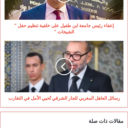
على
خلفية
تنظيم
حفل
"
إعفاء رئيس جامعة ابن طفيل على خلفية تنظيم حفل "
الشيخات
الشيخات "
"
رسائل
العاهل
المغربي
للجار
الشرقي
تُحيي
الأمل
في
التقارب
رسائل العاهل المغربي للجار الشرقي تُحيي الأمل في التقارب
مقالات ذات صلة