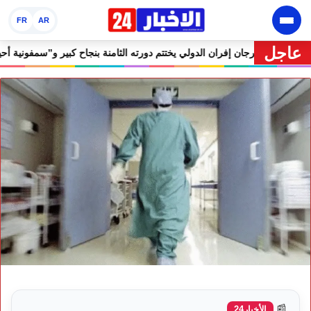
FR
AR
عاجل
ولومبيا قبل معركة مجلس الأمن
🔥 مهرجان إفران الدولي يختتم دورته الثامن
📰
الأخبار24