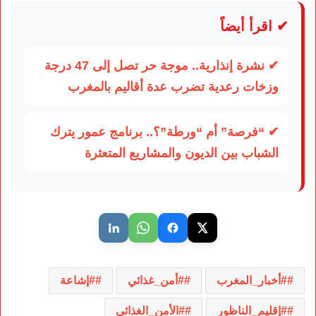
✔ اقرأ أيضاً
✔ نشرة إنذارية.. موجة حر تصل إلى 47 درجة
وزخات رعدية تضرب عدة أقاليم بالمغرب
✔ “فرصة” أم “ورطة”؟.. برنامج عمور يترك
الشباب بين الديون والمشاريع المتعثرة
#أخبار_المغرب
#أمن_غذائي
#إشاعة
#إقليم_الناظور
#الأمن_الغذائي