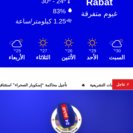
Rabat
30º - 24º
83%
غيوم متفرقة
1.25 كيلومتر/ساعة
29
27
26
29
30
℃
℃
℃
℃
℃
السبت
الأحد
الأثنين
الثلاثاء
الأربعاء
⚡ عاجل
مضيان اقتراح مرشح الانتخابات التشريعية
تأجيل محاكمة “إسكوبار 