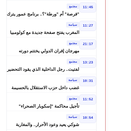
درجة وزخات رعدية تضرب عدة أقاليم
مجتمع
11:45
بالمغرب
"فرصة" أم "ورطة"؟.. برنامج عمور يترك
الشباب بين الديون والمشاريع المتعثرة
سياسة
11:27
المغرب يفتح صفحة جديدة مع كولومبيا
قبل معركة مجلس الأمن
مجتمع
21:17
مهرجان إفران الدولي يختتم دورته
الثامنة بنجاح كبير و"سمفونية أحيدوس"
مجتمع
13:23
تخطف الأضواء
لفتيت.. رجل الداخلية الذي يقود التحضير
لانتخابات 2026 ويواصل إصلاح الوزارة
سياسة
10:31
غضب داخل حزب الاستقلال بالحسيمة
بسبب تفويض مضيان اقتراح مرشح
مجتمع
11:52
الانتخابات التشريعية
تأجيل محاكمة "إسكوبار الصحراء"
استئنافياً واستدعاء جميع المتهمين في
سياسة
10:54
حالة سراح
شوكي يعيد وعود الأحرار.. والمغاربة
يطالبون بحساب وعود 2021