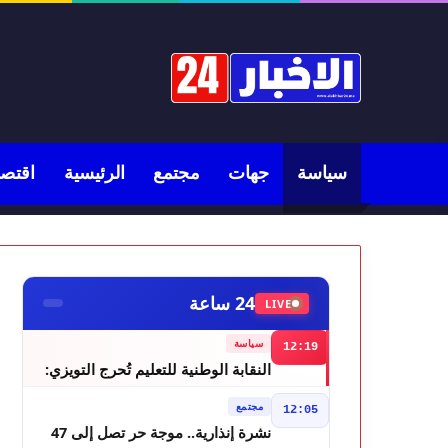
سياسة
جهات
مجتمع
الرئيسية
اقتصا
24 ساعة
LIVE
سياسة
12:19
النقابة الوطنية للتعليم تُحرج التويزي:
أين دراسة 70% من أساتذة الحوز؟
مجتمع
12:05
نشرة إنذارية.. موجة حر تصل إلى 47