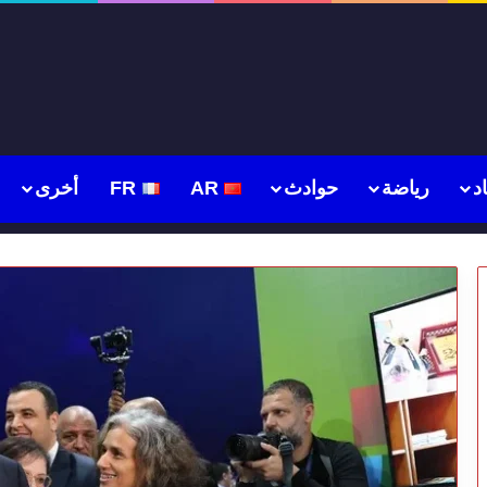
د
رياضة
حوادث
AR
FR
أخرى