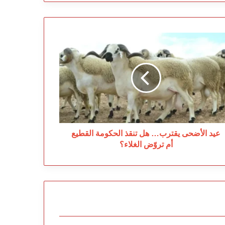
د
أضحى
ترب…
قذ
حكومة
قطيع
وّض
غلاء؟
عيد الأضحى يقترب… هل تنقذ الحكومة القطيع
أم تروّض الغلاء؟