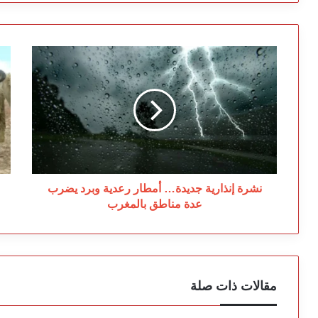
نشرة
عي
إنذارية
ال
جديدة…
يق
أمطار
هل
رعدية
تن
وبرد
ال
يضرب
ال
عدة
أم
مناطق
تر
بالمغرب
ال
نشرة إنذارية جديدة… أمطار رعدية وبرد يضرب
عدة مناطق بالمغرب
مقالات ذات صلة