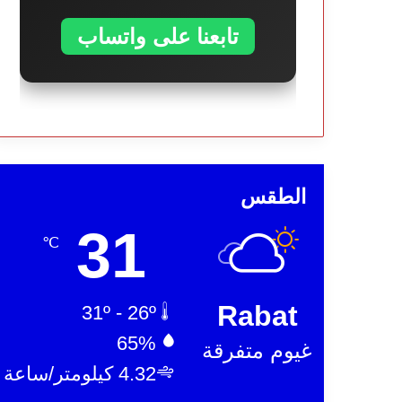
تابعنا على واتساب
الطقس
31
℃
Rabat
31º - 26º
65%
غيوم متفرقة
4.32 كيلومتر/ساعة