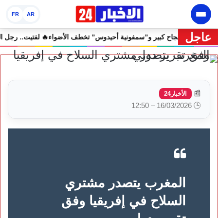
FR
AR
عاجل
إفران الدولي يختتم دورته الثامنة بنجاح كبير و”سمفونية أحيدوس” تخطف الأض
📰
الأخبار24
🕒 16/03/2026 – 12:50
المغرب يتصدر مشتري
السلاح في إفريقيا وفق