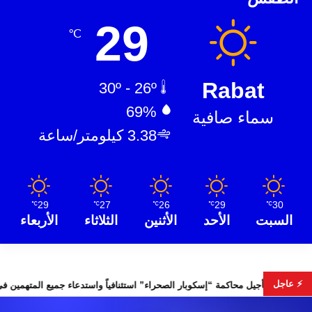
29
℃
Rabat
30º - 26º
69%
سماء صافية
3.38 كيلومتر/ساعة
29
27
26
29
30
℃
℃
℃
℃
℃
السبت
الأحد
الأثنين
الثلاثاء
الأربعاء
⚡ عاجل
ت التشريعية
تأجيل محاكمة “إسكوبار الصحراء” استئنافياً واستدعاء ج