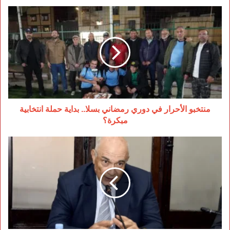
منتخبو
الأحرار
في
دوري
رمضاني
بسلا..
بداية
حملة
انتخابية
مبكرة؟
منتخبو الأحرار في دوري رمضاني بسلا.. بداية حملة انتخابية
مبكرة؟
كيف
حوّل
مصطفى
التراب
OCP
إلى
عملاق
عالمي
للأسمدة