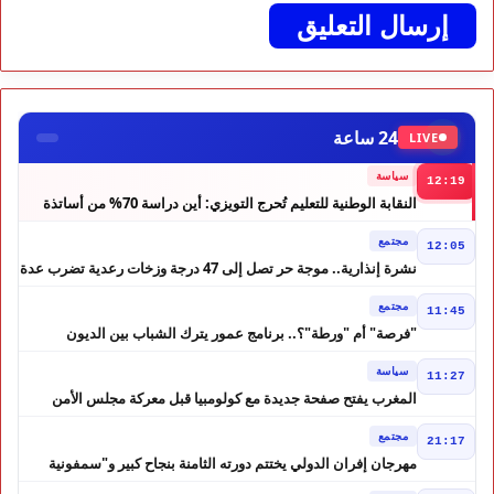
24 ساعة
LIVE
سياسة
12:19
النقابة الوطنية للتعليم تُحرج التويزي: أين دراسة 70% من أساتذة
الحوز؟
مجتمع
12:05
نشرة إنذارية.. موجة حر تصل إلى 47 درجة وزخات رعدية تضرب عدة
أقاليم بالمغرب
مجتمع
11:45
"فرصة" أم "ورطة"؟.. برنامج عمور يترك الشباب بين الديون
والمشاريع المتعثرة
سياسة
11:27
المغرب يفتح صفحة جديدة مع كولومبيا قبل معركة مجلس الأمن
مجتمع
21:17
مهرجان إفران الدولي يختتم دورته الثامنة بنجاح كبير و"سمفونية
أحيدوس" تخطف الأضواء