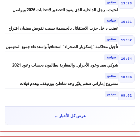
مجتمع
13:23
لفتيت.. رجل الداخلية الذي يقود التحضير لانتخابات 2026 ويواصل
إصلاح الوزارة
سياسة
10:31
غضب داخل حزب الاستقلال بالحسيمة بسبب تفويض مضيان اقتراح
مرشح الانتخابات التشريعية
مجتمع
11:52
تأجيل محاكمة "إسكوبار الصحراء" استئنافياً واستدعاء جميع المتهمين
في حالة سراح
سياسة
10:54
شوكي يعيد وعود الأحرار.. والمغاربة يطالبون بحساب وعود 2021
مجتمع
10:06
مشروع إماراتي ضخم يغيّر وجه شاطئ بوزنيقة.. وهدم فيلات
وكابينات ينطلق في شتنبر
مجتمع
09:52
كارثة سبتة تتفاقم.. انتشال جثث جديدة واستمرار البحث عن هويات
الضحايا
مجتمع
10:37
عرض كل الأخبار ←
نشرة إنذارية.. موجة حر تصل إلى 47 درجة تضرب عدداً من أقاليم
المغرب
خارج الحدود
09:43
هل تتحول تونس إلى ورقة بيد الجزائر؟ تصريحات تبون تعيد رسم