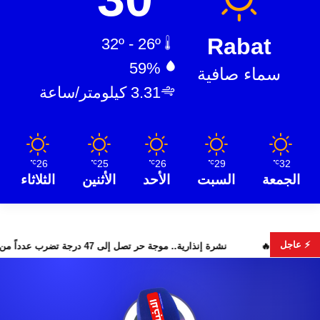
Rabat
32º - 26º
59%
سماء صافية
3.31 كيلومتر/ساعة
26
25
26
29
32
℃
℃
℃
℃
℃
الجمعة
السبت
الأحد
الأثنين
الثلاثاء
⚡ عاجل
ر البحث عن هويات الضحايا
نشرة إنذارية.. موجة حر تصل إلى 47 درجة تضرب عدداً من أقاليم المغرب