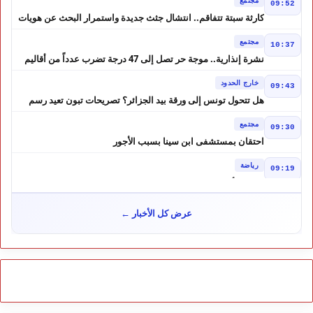
09:52
كارثة سبتة تتفاقم.. انتشال جثث جديدة واستمرار البحث عن هويات
الضحايا
مجتمع
10:37
نشرة إنذارية.. موجة حر تصل إلى 47 درجة تضرب عدداً من أقاليم
المغرب
خارج الحدود
09:43
هل تتحول تونس إلى ورقة بيد الجزائر؟ تصريحات تبون تعيد رسم
موازين النفوذ في المغرب العربي
مجتمع
09:30
احتقان بمستشفى ابن سينا بسبب الأجور
رياضة
09:19
لبؤات الأطلس إلى ربع النهائي في الصدارة
مجتمع
12:57
عرض كل الأخبار ←
كيف تحولت إشاعة إلى موجة هجرة ؟ حكم المحكمة العليا الإسبانية
أشعل أزمة سبتة
مجتمع
10:46
هل لعبت حسابات من الجزائر دورًا في أحداث سبتة؟ تقرير إسباني
يكشف المعطيات
مجتمع
10:24
طقس الاثنين بالمغرب.. أجواء حارة بعدد من المناطق ورعود مرتقبة