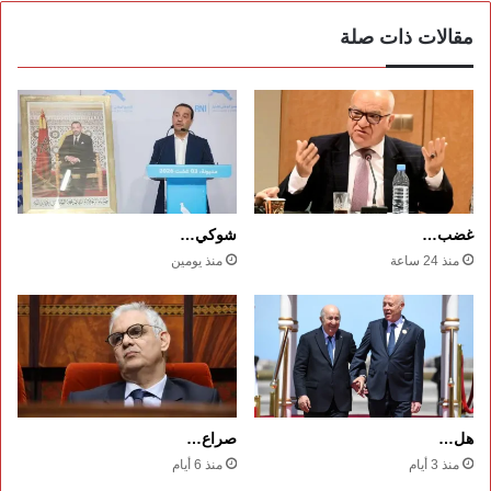
مقالات ذات صلة
غضب…
شوكي…
منذ 24 ساعة
منذ يومين
هل…
صراع…
منذ 3 أيام
منذ 6 أيام