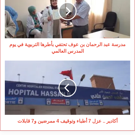
بن
عوف
تحتفي
بأطرها
التربوية
في
يوم
مدرسة عبد الرحمان بن عوف تحتفي بأطرها التربوية في يوم
المدرس
المدرس العالمي
العالمي
أكادير
..
عزل
7
أطباء
وتوقيف
4
ممرضين
و7
قابلات
أكادير .. عزل 7 أطباء وتوقيف 4 ممرضين و7 قابلات