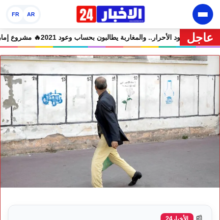
FR
AR
عاجل
لمتهمين في حالة سراح
🔥 شوكي يعيد وعود الأحرار.. والمغاربة يطالبون بحساب وعود
📰
الأخبار24