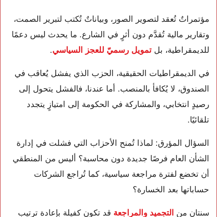
مؤتمراتٌ تُعقد لتصوير الصور، وبياناتٌ تُكتب لتبرير الصمت،
وتقارير مالية تُقدَّم دون أثرٍ في الشارع. ما يحدث ليس دعمًا
للديمقراطية، بل
تمويل رسميّ للعجز السياسي
.
في الديمقراطيات الحقيقية، الحزب الذي يفشل يُعاقب في
الصندوق، لا يُكافأ بالمنصب. أما عندنا، فالفشل يتحول إلى
رصيدٍ انتخابي، والمشاركة في الحكومة إلى امتيازٍ يتجدد
تلقائيًا.
السؤال المؤرق: لماذا تُمنح الأحزاب التي فشلت في إدارة
الشأن العام فرصًا جديدة دون محاسبة؟ أليس من المنطقي
أن تخضع لفترة مراجعة سياسية، كما تُراجع الشركات
حساباتها بعد الخسارة؟
سنتان من
التجميد والمراجعة
قد تكون كفيلة بإعادة ترتيب