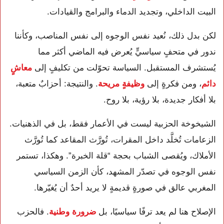
البيت الداخلي، وتجديد الدماء والبرامج والقيادات.
لكن بدل ذلك، نُعيد نفس الوجوه إلى نفس المناصب، وكأننا
ندور في متحفٍ سياسيٍّ يُعرض فيه الماضي أكثر مما
يُستشرف المستقبل. السياسة تحوّلت من تكليفٍ إلى
معاشٍ
دائم
، ومن فكرةٍ إلى
وظيفةٍ مريحة
. والنتيجة: أحزابٌ متعبة،
بلا أفكار جديدة، بلا رؤية، بلا روح.
الشيخوخة الحزبية ليست في الأعمار فقط، بل في الذهنيات.
الزعامات تُخلَّد داخل المقرات، تُورَّث المقاعد كما تُورَّث
الأملاك، ويُقصى الشباب بحجة “قلة الخبرة”. وهكذا، تستمر
نفس الوجوه في تصدّر المشهد، كأن الزمن السياسي
المغربي عالق في صورةٍ قديمةٍ لا يريد أحدٌ أن يُغيّرها.
الإصلاح هنا لم يعد ترفًا سياسيًا، بل
ضرورة وطنية
. فالحزب