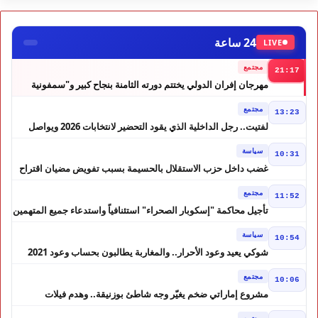
24 ساعة
LIVE
مجتمع
21:17
مهرجان إفران الدولي يختتم دورته الثامنة بنجاح كبير و"سمفونية
أحيدوس" تخطف الأضواء
مجتمع
13:23
لفتيت.. رجل الداخلية الذي يقود التحضير لانتخابات 2026 ويواصل
إصلاح الوزارة
سياسة
10:31
غضب داخل حزب الاستقلال بالحسيمة بسبب تفويض مضيان اقتراح
مرشح الانتخابات التشريعية
مجتمع
11:52
تأجيل محاكمة "إسكوبار الصحراء" استئنافياً واستدعاء جميع المتهمين
في حالة سراح
سياسة
10:54
شوكي يعيد وعود الأحرار.. والمغاربة يطالبون بحساب وعود 2021
مجتمع
10:06
مشروع إماراتي ضخم يغيّر وجه شاطئ بوزنيقة.. وهدم فيلات
وكابينات ينطلق في شتنبر
مجتمع