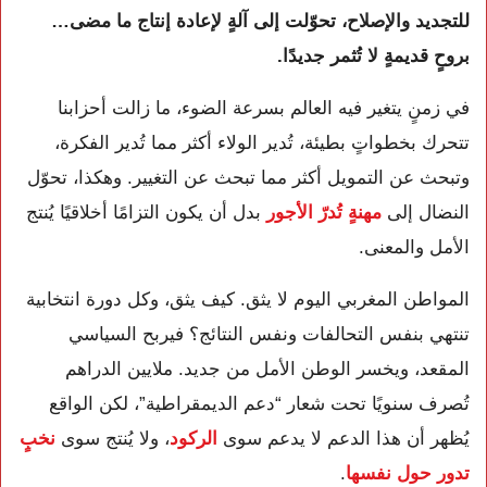
للتجديد والإصلاح، تحوّلت إلى آلةٍ لإعادة إنتاج ما مضى…
بروحٍ قديمةٍ لا تُثمر جديدًا.
في زمنٍ يتغير فيه العالم بسرعة الضوء، ما زالت أحزابنا
تتحرك بخطواتٍ بطيئة، تُدير الولاء أكثر مما تُدير الفكرة،
وتبحث عن التمويل أكثر مما تبحث عن التغيير. وهكذا، تحوّل
النضال إلى
مهنةٍ تُدرّ الأجور
بدل أن يكون التزامًا أخلاقيًا يُنتج
الأمل والمعنى.
المواطن المغربي اليوم لا يثق. كيف يثق، وكل دورة انتخابية
تنتهي بنفس التحالفات ونفس النتائج؟ فيربح السياسي
المقعد، ويخسر الوطن الأمل من جديد. ملايين الدراهم
تُصرف سنويًا تحت شعار “دعم الديمقراطية”، لكن الواقع
يُظهر أن هذا الدعم لا يدعم سوى
الركود
، ولا يُنتج سوى
نخبٍ
تدور حول نفسها
.