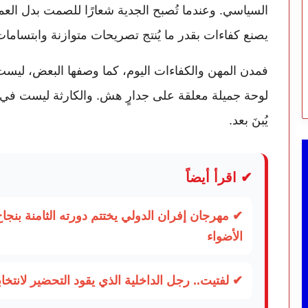
السياسي. وعندما تُصبح الجدية شعارًا للصمت بدل العم
يصنع كفاءات بقدر ما يُنتج تصريحات متوازنة وابتسامات
فمدن المهن والكفاءات اليوم، كما وصفها البعض، لي
لوحة جميلة معلقة على جدارٍ هش. والكارثة ليست في ال
يُبنَ بعد.
✔ اقرأ أيضاً
✔ مهرجان إفران الدولي يختتم دورته الثامنة بن
الأضواء
✔ لفتيت.. رجل الداخلية الذي يقود التحضير لانتخابات 2026 ويواصل إصلاح ال