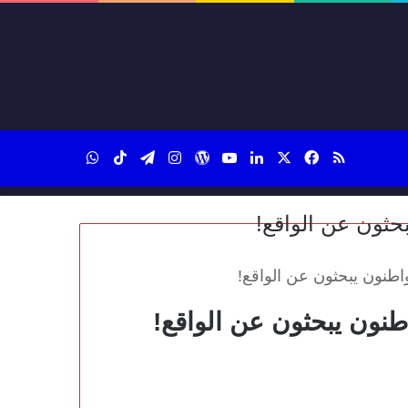
‫X
فيسبوك
ملخص الموقع RSS
لينكدإن
‫YouTube
‫WordPress
انستقرام
تيلقرام
‫TikTok
واتساب
اطنون يبحثون عن الواقع!
طنون يبحثون عن الواقع!