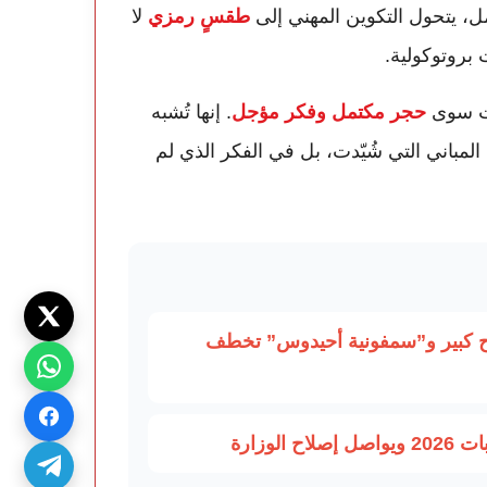
ل، يتحول التكوين المهني إلى
طقسٍ رمزي
لا
 بروتوكولية.
ست سوى
حجر مكتمل وفكر مؤجل
. إنها تُشبه
مباني التي شُيّدت، بل في الفكر الذي لم
جاح كبير و”سمفونية أحيدوس” تخطف
وزارة