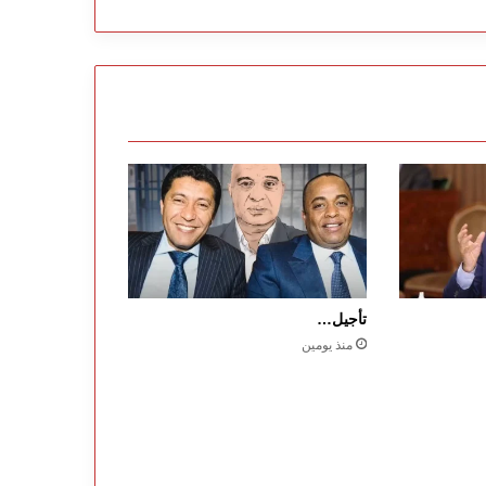
تأجيل…
منذ يومين