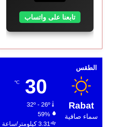
تابعنا على واتساب
الطقس
30
℃
Rabat
32º - 26º
59%
سماء صافية
3.31 كيلومتر/ساعة