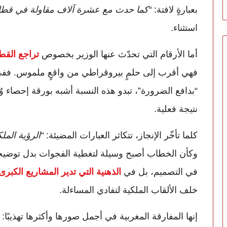
بعبارةٍ لافتة:
“كما حدث مع عشرة آلاف مقاولة في قطاع ا
استثناء.
أما الأرقام التي تحدّث عنها الوزير بخصوص
تراجع القطاع غير ال
فهي أقرب إلى حلمٍ بيروقراطي من واقعٍ ملموس. ففي ب
“بدافع الضرورة”، تبدو هذه النسبة أشبه بورقة إحصاء 
نتيجة فعلية.
كلما تأخّر الإنجاز، تتكاثر العبارات المضيئة:
“الرؤية المل
وكأن الخطاب أصبح وسيلة لتغطية الفجوات بدل توضيحه
في التصميم، بل في
الذهنية التي تدير المشاريع الكبرى
خلف الألقاب الملكية لتفادي المساءلة.
إنها المفارقة المغربية في أجمل صورها وأكثرها تهذيبًا: 