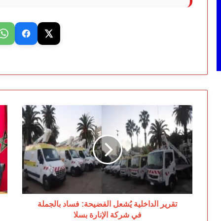
تقرير
هش
الداخلية
صا
يُشعل
يت
الفضيحة:
بم
فساد
اخ
بالجملة
قط
في
ال
شركة
وا
الإنارة
وا
بسلا
تقرير الداخلية يُشعل الفضيحة: فساد بالجملة
في شركة الإنارة بسلا