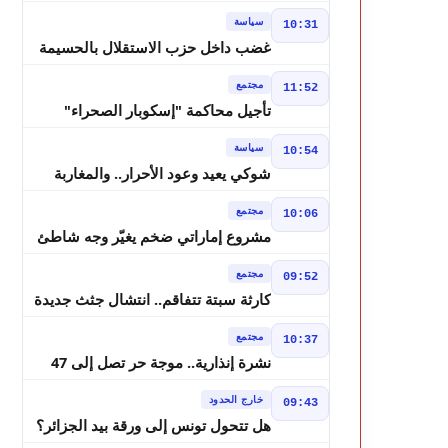
لانتخابات 2026 ويواصل إصلاح الوزارة
سياسة
10:31
غضب داخل حزب الاستقلال بالحسيمة
بسبب تفويض مضيان اقتراح مرشح
مجتمع
11:52
الانتخابات التشريعية
تأجيل محاكمة "إسكوبار الصحراء"
استئنافياً واستدعاء جميع المتهمين في
سياسة
10:54
حالة سراح
شوكي يعيد وعود الأحرار.. والمغاربة
يطالبون بحساب وعود 2021
مجتمع
10:06
مشروع إماراتي ضخم يغيّر وجه شاطئ
بوزنيقة.. وهدم فيلات وكابينات ينطلق
مجتمع
09:52
في شتنبر
كارثة سبتة تتفاقم.. انتشال جثث جديدة
واستمرار البحث عن هويات الضحايا
مجتمع
10:37
نشرة إنذارية.. موجة حر تصل إلى 47
درجة تضرب عدداً من أقاليم المغرب
خارج الحدود
09:43
هل تتحول تونس إلى ورقة بيد الجزائر؟
تصريحات تبون تعيد رسم موازين النفوذ