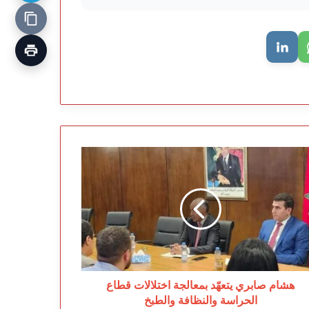
ام
بري
عهّد
عالجة
تلالات
اع
حراسة
لنظافة
لطبخ
هشام صابري يتعهّد بمعالجة اختلالات قطاع
الحراسة والنظافة والطبخ