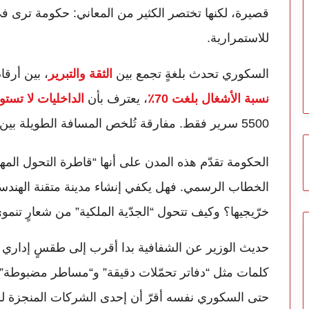
قصيرة، لكنها تختصر الكثير من المعاني: حكومة ترى 
للاستمرارية.
السكوري تحدث بلغةٍ تجمع بين
الثقة والتبرير
، بين أرقا
نسبة الأشغال بلغت 70٪
، يعترف بأن
الداخليات لا تستوعب سوى 6
5500 سرير فقط. مفارقة تُلخص المسافة الطويلة بين ما يُقال في التصريحات وما يُنجز في الميدان.
الحكومة تقدّم هذه المدن على أنها “قاطرة التحول المهن
الخطاب الرسمي. فهل يكفي إنشاء مدينة متقنة الهندس
خرّيجيها؟ وكيف تتحول “الجدّية الملكية” من شعارٍ تنم
حديث الوزير عن الشفافية بدا أقرب إلى طقسٍ إداري م
كلمات مثل “دفاتر تحمّلات دقيقة” و“مساطر مضبوطة”
حتى السكوري نفسه أقرّ أن إحدى الشركات المنجزة لل