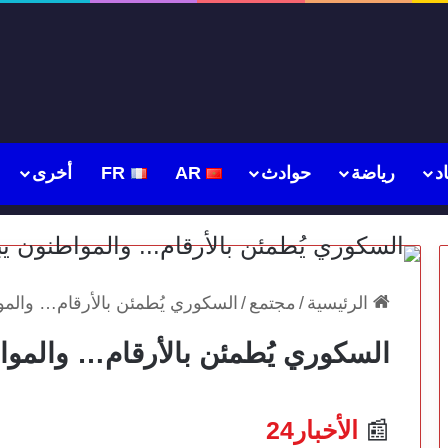
د
رياضة
حوادث
AR
FR
أخرى
الرئيسية
/
مجتمع
/
السكوري يُطمئن بالأرقام… والمو
السكوري يُطمئن بالأرقام… والموا
📰
الأخبار24