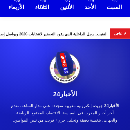
28
26
27
29
27
℃
℃
℃
℃
℃
السبت
الأحد
الأثنين
الثلاثاء
الأربعاء
⚡ عاجل
س” تخطف الأضواء
لفتيت.. رجل الداخلية الذي يقود التحضير لانتخابات 2026 ويواصل إصلاح الوزارة
الأخبار24
الأخبار24
جريدة إلكترونية مغربية متجددة على مدار الساعة، تقدم
آخر أخبار المغرب في السياسة، الاقتصاد، المجتمع، الرياضة
والجهات، بتغطية دقيقة وتحليل جريء قريب من نبض المواطن.