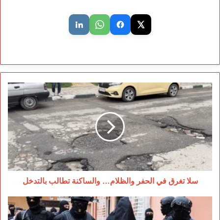
سلا
تغرق
في
الحفر
والظلام…
والساكنة
تطالب
بالتدخل
سلا تغرق في الحفر والظلام… والساكنة تطالب بالتدخل
تفكيك
خلية