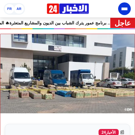
FR
AR
عاجل
🔥 “فرصة” أم “ورطة”؟.. برنامج عمور يترك الشباب بين الديون وال
📰
الأخبار24