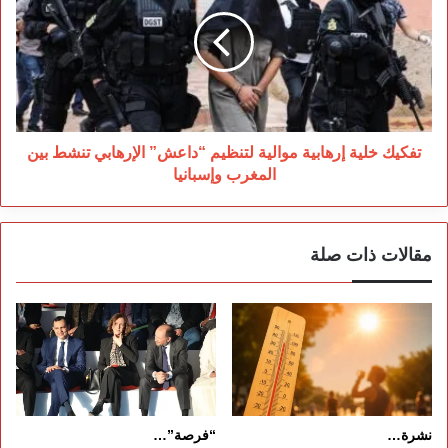
إرهابية
موالية
لتنظيم
“داعش”
الإرهابي
تنشط
بين
المغرب
تفكيك خلية إرهابية موالية لتنظيم “داعش” الإرهابي تنشط بين
وإسبانيا
المغرب وإسبانيا
مقالات ذات صلة
نشرة…
“فرصة”…