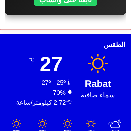
الطقس
27
℃
Rabat
27º - 25º
70%
سماء صافية
2.72 كيلومتر/ساعة