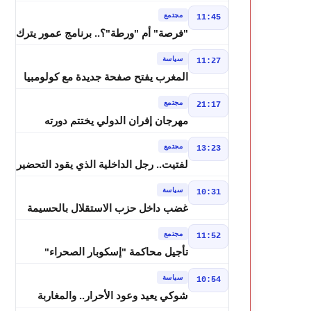
درجة وزخات رعدية تضرب عدة أقاليم
مجتمع
11:45
بالمغرب
"فرصة" أم "ورطة"؟.. برنامج عمور يترك
الشباب بين الديون والمشاريع المتعثرة
سياسة
11:27
المغرب يفتح صفحة جديدة مع كولومبيا
قبل معركة مجلس الأمن
مجتمع
21:17
مهرجان إفران الدولي يختتم دورته
الثامنة بنجاح كبير و"سمفونية أحيدوس"
مجتمع
13:23
تخطف الأضواء
لفتيت.. رجل الداخلية الذي يقود التحضير
لانتخابات 2026 ويواصل إصلاح الوزارة
سياسة
10:31
غضب داخل حزب الاستقلال بالحسيمة
بسبب تفويض مضيان اقتراح مرشح
مجتمع
11:52
الانتخابات التشريعية
تأجيل محاكمة "إسكوبار الصحراء"
استئنافياً واستدعاء جميع المتهمين في
سياسة
10:54
حالة سراح
شوكي يعيد وعود الأحرار.. والمغاربة
يطالبون بحساب وعود 2021