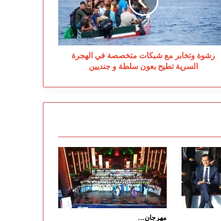
خصصة
هجرة
سرية
يح
ون
رشوة وتخابر مع شبكات متخصصة في الهجرة
طة
السرية تطيح بعون سلطة و جنديين
ديين
مهرجان…