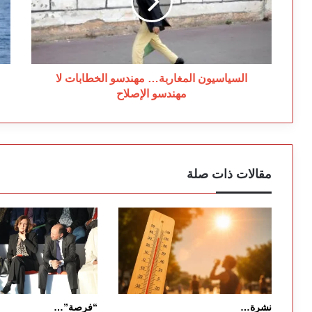
لا
مت
مهندسو
في
الإصلاح
ال
ال
تط
بع
السياسيون المغاربة… مهندسو الخطابات لا
سل
مهندسو الإصلاح
و
جن
مقالات ذات صلة
نشرة…
“فرصة”…