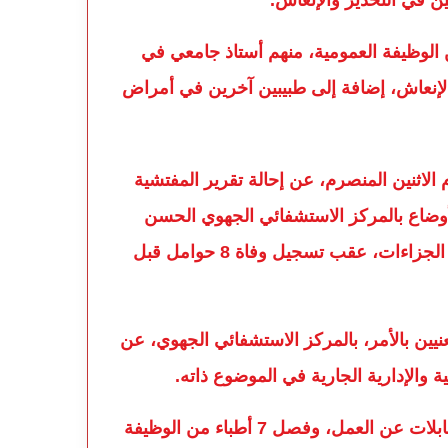
لك المصادقة على فصل 7 أطباء من الوظيفة العمومية، منهم أستاذ جامعي في
الإنعاش، إضافة إلى طبيبين آخرين في أمراض
 الاثنين المنصرم، عن إحالة تقرير المفتشية
الأوضاع بالمركز الاستشفائي الجهوي الحسن
الثاني بأكادير على أنظار النيابة العامة المختصة لترتيب الجزاءات، عقب تسجيل وفاة 8 حوامل قبل
يين بالأمر، بالمركز الاستشفائي الجهوي، عن
 والإدارية الجارية في الموضوع ذاته.
وفي سياق متصل، فإن توقيف عدد من الممرضين والقابلات عن العمل، وفصل 7 أطباء من الوظيفة