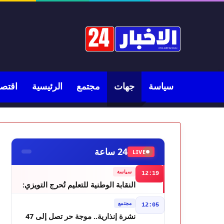
سياسة
جهات
مجتمع
الرئيسية
اقتصا
24 ساعة
LIVE
سياسة
12:19
النقابة الوطنية للتعليم تُحرج التويزي:
أين دراسة 70% من أساتذة الحوز؟
مجتمع
12:05
نشرة إنذارية.. موجة حر تصل إلى 47