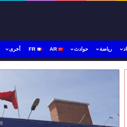
د
رياضة
حوادث
AR
FR
أخرى