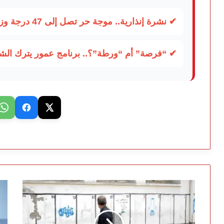
✔ نشرة إنذارية.. موجة حر تصل إلى 47 درجة وزخات رعدية تضرب عدة أقاليم بالمغرب
✔ “فرصة” أم “ورطة”؟.. برنامج عمور يترك الشبا
السياسيون
رش
المغاربة…
وت
مهندسو
مع
الخطابات
شب