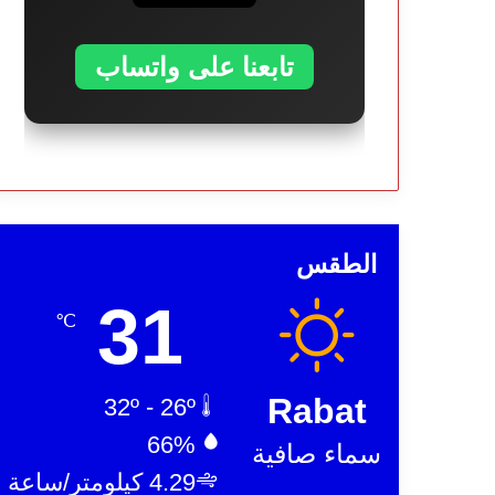
تابعنا على واتساب
الطقس
31
℃
Rabat
32º - 26º
66%
سماء صافية
4.29 كيلومتر/ساعة