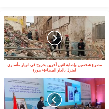
مصرع
شخصين
وإصابة
اثنين
آخرين
بجروح
في
انهيار
مأساوي
لمنزل
مصرع شخصين وإصابة اثنين آخرين بجروح في انهيار مأساوي
بالدار
لمنزل بالدار البيضاء(+صور)
البيضاء(+صور)
الصخيرات
تحتضن
لقاء
وطني
لتعزيز
الرقابة