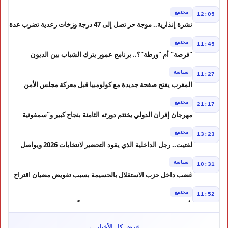
الحوز؟
مجتمع
12:05
نشرة إنذارية.. موجة حر تصل إلى 47 درجة وزخات رعدية تضرب عدة
أقاليم بالمغرب
مجتمع
11:45
"فرصة" أم "ورطة"؟.. برنامج عمور يترك الشباب بين الديون
والمشاريع المتعثرة
سياسة
11:27
المغرب يفتح صفحة جديدة مع كولومبيا قبل معركة مجلس الأمن
مجتمع
21:17
مهرجان إفران الدولي يختتم دورته الثامنة بنجاح كبير و"سمفونية
أحيدوس" تخطف الأضواء
مجتمع
13:23
لفتيت.. رجل الداخلية الذي يقود التحضير لانتخابات 2026 ويواصل
إصلاح الوزارة
سياسة
10:31
غضب داخل حزب الاستقلال بالحسيمة بسبب تفويض مضيان اقتراح
مرشح الانتخابات التشريعية
مجتمع
11:52
تأجيل محاكمة "إسكوبار الصحراء" استئنافياً واستدعاء جميع المتهمين
في حالة سراح
سياسة
10:54
عرض كل الأخبار ←