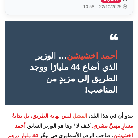
🕒 22/10/2025 – 10:58
أحمد اخشيشن
… الوزير
الذي أضاع 44 مليارًا ووجد
الطريق إلى مزيدٍ من
المناصب!
يبدو أن في هذا البلد،
الفشل
ليس نهاية الطريق، بل بدايةُ
مسارٍ مهنيٍّ مشرق.
كيف لا؟ وها هو الوزير السابق
أحمد
اخشيشن
، صاحب الرقم الأسطوري في تبخّر
44 مليار درهم