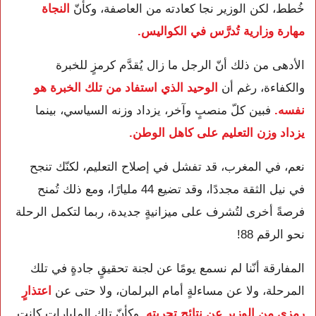
خُطط، لكن الوزير نجا كعادته من العاصفة، وكأنّ
النجاة
مهارة وزارية تُدرَّس في الكواليس.
الأدهى من ذلك أنّ الرجل ما زال يُقدَّم كرمزٍ للخبرة
والكفاءة، رغم أن
الوحيد الذي استفاد من تلك الخبرة هو
نفسه.
فبين كلّ منصبٍ وآخر، يزداد وزنه السياسي، بينما
يزداد وزن التعليم على كاهل الوطن.
نعم، في المغرب، قد تفشل في إصلاح التعليم، لكنّك تنجح
في نيل الثقة مجددًا، وقد تضيع 44 مليارًا، ومع ذلك تُمنح
فرصةً أخرى لتُشرف على ميزانيةٍ جديدة، ربما لتكمل الرحلة
نحو الرقم 88!
المفارقة أنّنا لم نسمع يومًا عن لجنة تحقيقٍ جادةٍ في تلك
المرحلة، ولا عن مساءلةٍ أمام البرلمان، ولا حتى عن
اعتذارٍ
رمزيٍ من الوزير عن نتائج تجربته.
وكأنّ تلك المليارات كانت