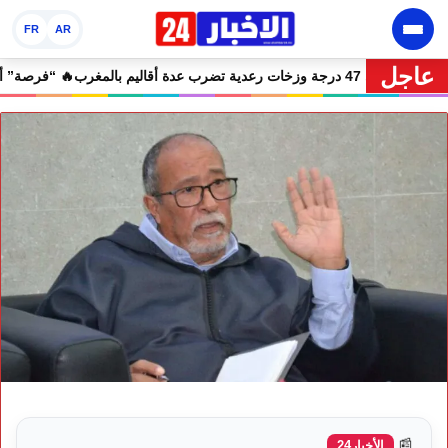
FR
AR
عاجل
🔥 نشرة إنذارية.. موجة حر تصل إلى 47 درجة وزخات رعدية تضرب عدة أقاليم بالمغرب
📰
الأخبار24