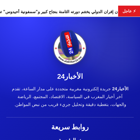
⚡ عاجل
جلس الأمن
مهرجان إفران الدولي يختتم دورته الثامنة بنجاح كبير و”
الأخبار24
الأخبار24
جريدة إلكترونية مغربية متجددة على مدار الساعة، تقدم
آخر أخبار المغرب في السياسة، الاقتصاد، المجتمع، الرياضة
والجهات، بتغطية دقيقة وتحليل جريء قريب من نبض المواطن.
روابط سريعة