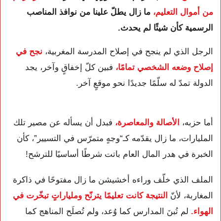
من أموال التعليم،
ما زال يطلّ علينا من نوافذ المناصب
الرسمية كأن شيئًا لم يحدث.
الرجل الذي لم ينجح في إصلاح المدرسة المغربية،
نجح في
إصلاح وضعه الشخصي تمامًا،
فبين كلّ إخفاقٍ وآخر، يجد
الدولة تمدّ له سلّمًا جديدًا نحو موقعٍ آخر.
أما حزبه،
الأصالة والمعاصرة،
فبدل أن يسأله عن مصير تلك
المليارات، ما زال يقدّمه كـ“وجهٍ متمرّس في التسيير”، كأن
الخبرة في هدر المال العام باتت شرطًا أساسيًا للترشح!
الملف الذي خلّف وراءه أخشيشن ما زال مفتوحًا في ذاكرة
المغاربة، لأنّ
النتيجة كانت تعليمًا يترنّح وملياراتٍ تبخّرت في
الهواء.
لم تُبنَ المدارس كما وُعد، ولم تُصلَح المناهج كما