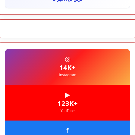
شوكي يعيد وعود الأحرار.. والمغاربة يطالبون بحساب وعود 2021
مجتمع
10:06
مشروع إماراتي ضخم يغيّر وجه شاطئ بوزنيقة.. وهدم فيلات
وكابينات ينطلق في شتنبر
مجتمع
09:52
كارثة سبتة تتفاقم.. انتشال جثث جديدة واستمرار البحث عن هويات
الضحايا
مجتمع
10:37
◎
نشرة إنذارية.. موجة حر تصل إلى 47 درجة تضرب عدداً من أقاليم
المغرب
+14K
Instagram
▶
+123K
YouTube
f