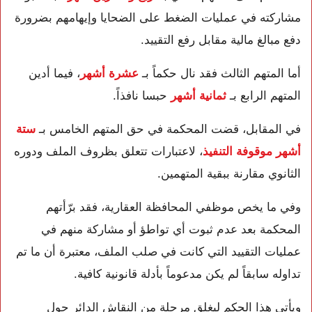
مشاركته في عمليات الضغط على الضحايا وإيهامهم بضرورة
دفع مبالغ مالية مقابل رفع التقييد.
أما المتهم الثالث فقد نال حكماً بـ
عشرة أشهر
، فيما أدين
المتهم الرابع بـ
ثمانية أشهر
حبسا نافذاً.
في المقابل، قضت المحكمة في حق المتهم الخامس بـ
ستة
أشهر موقوفة التنفيذ
، لاعتبارات تتعلق بظروف الملف ودوره
الثانوي مقارنة ببقية المتهمين.
وفي ما يخص موظفي المحافظة العقارية، فقد برّأتهم
المحكمة بعد عدم ثبوت أي تواطؤ أو مشاركة منهم في
عمليات التقييد التي كانت في صلب الملف، معتبرة أن ما تم
تداوله سابقاً لم يكن مدعوماً بأدلة قانونية كافية.
ويأتي هذا الحكم ليغلق مرحلة من النقاش الدائر حول