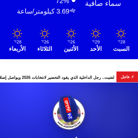
72%
سماء صافية
3.69 كيلومتر/ساعة
28
26
26
29
28
℃
℃
℃
℃
℃
السبت
الأحد
الأثنين
الثلاثاء
الأربعاء
⚡ عاجل
” تخطف الأضواء
لفتيت.. رجل الداخلية الذي يقود التحضير لانتخابات 2026 ويواصل إصلاح الوزارة