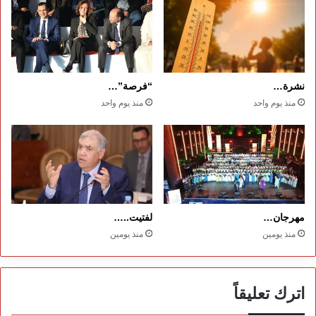
نشرة…
“فرصة”…
منذ يوم واحد
منذ يوم واحد
مهرجان…
لفتيت..…
منذ يومين
منذ يومين
اترك تعليقاً