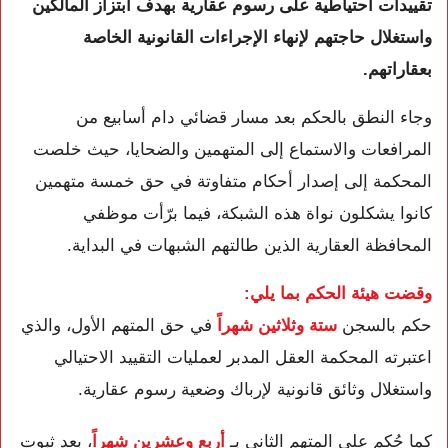
تقييدات احتياطية على رسوم عقارية بهدف ابتزاز المالكين
واستغلال حاجتهم لإنهاء الإجراءات القانونية الخاصة
بعقاراتهم.
وجاء النطق بالحكم بعد مسار قضائي دام أسابيع من
المرافعات والاستماع إلى المتهمين والضحايا، حيث خلصت
المحكمة إلى إصدار أحكام متفاوتة في حق خمسة متهمين
كانوا يشكلون نواة هذه الشبكة، فيما برّأت موظفي
المحافظة العقارية الذين طالتهم الشبهات في البداية.
وقضت هيئة الحكم بما يلي:
حكم بالسجن
ستة وثلاثين شهراً
في حق المتهم الأول، والذي
اعتبرته المحكمة العقل المدبر لعمليات التقييد الاحتيالي
واستغلال وثائق قانونية لإرباك وضعية رسوم عقارية.
كما حُكم على المتهم الثاني بـ
أربع وعشرين شهراً
، بعد ثبوت