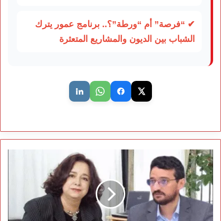
✔ “فرصة” أم “ورطة”؟.. برنامج عمور يترك
الشباب بين الديون والمشاريع المتعثرة
إفريقيا
بين
الفجوة
الرقمية
وصعوبة
ضبط
المنصات