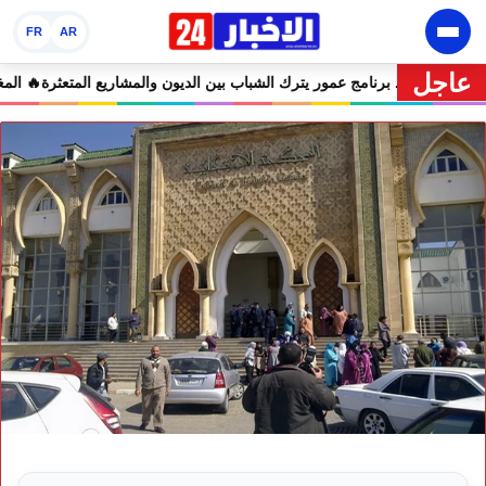
FR
AR
عاجل
🔥 “فرصة” أم “ورطة”؟.. برنامج عمور يترك الشباب بين الديون والم