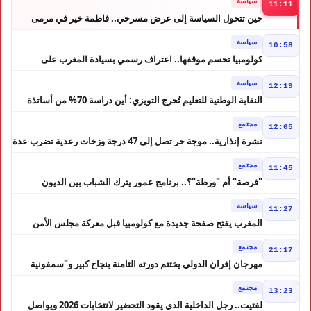
سياسة
11:11
حين تتحول السياسة إلى عرض مسرحي.. فاطمة خير في مرمى
التعليقات الساخرة
سياسة
10:58
كولومبيا تحسم موقفها.. اعتراف رسمي بسيادة المغرب على
الصحراء
سياسة
12:19
النقابة الوطنية للتعليم تُحرج التويزي: أين دراسة 70% من أساتذة
الحوز؟
مجتمع
12:05
نشرة إنذارية.. موجة حر تصل إلى 47 درجة وزخات رعدية تضرب عدة
أقاليم بالمغرب
مجتمع
11:45
"فرصة" أم "ورطة"؟.. برنامج عمور يترك الشباب بين الديون
والمشاريع المتعثرة
سياسة
11:27
المغرب يفتح صفحة جديدة مع كولومبيا قبل معركة مجلس الأمن
مجتمع
21:17
مهرجان إفران الدولي يختتم دورته الثامنة بنجاح كبير و"سمفونية
أحيدوس" تخطف الأضواء
مجتمع
13:23
لفتيت.. رجل الداخلية الذي يقود التحضير لانتخابات 2026 ويواصل