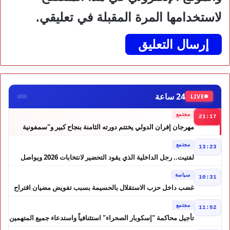
لاستخدامها المرة المقبلة في تعليقي.
24 ساعة
LIVE
مجتمع
21:17
مهرجان إفران الدولي يختتم دورته الثامنة بنجاح كبير و"سمفونية
أحيدوس" تخطف الأضواء
مجتمع
13:23
لفتيت.. رجل الداخلية الذي يقود التحضير لانتخابات 2026 ويواصل
إصلاح الوزارة
سياسة
10:31
غضب داخل حزب الاستقلال بالحسيمة بسبب تفويض مضيان اقتراح
مرشح الانتخابات التشريعية
مجتمع
11:52
تأجيل محاكمة "إسكوبار الصحراء" استئنافياً واستدعاء جميع المتهمين
في حالة سراح