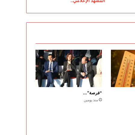
المشهد الإعلامي..
“فرصة”…
منذ يومين