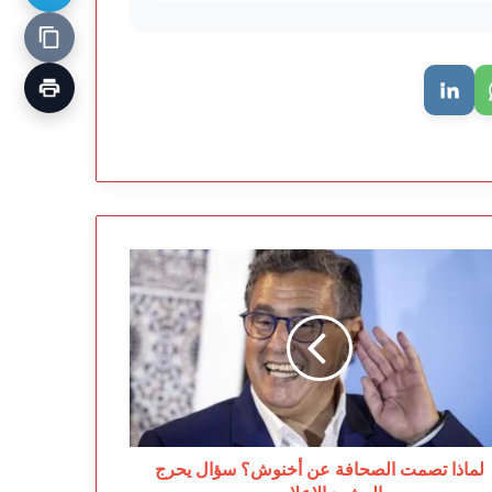
اذا
صمت
صحافة
ن
نوش؟
ال
رج
مشهد
إعلامي..
لماذا تصمت الصحافة عن أخنوش؟ سؤال يحرج