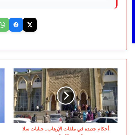
أحكام
لم
جديدة
ت
في
ال
ملفات
ع
الإرهاب..
أخ
جنايات
سؤ
سلا
يح
تدين
ال
ستة
ال
متهمين
أحكام جديدة في ملفات الإرهاب.. جنايات سلا