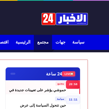
سياسة
جهات
مجتمع
الرئيسية
اقتصا
24 ساعة
LIVE
مجتمع
20:58
حموشي يؤشر على تعيينات جديدة في
مناصب المسؤولية بعدد من ولايات أمن
سياسة
11:11
المملكة
حين تتحول السياسة إلى عرض