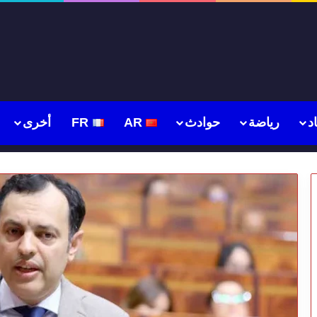
د
رياضة
حوادث
AR
FR
أخرى