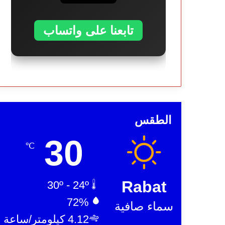
تابعنا على واتساب
الطقس
30
℃
Rabat
30º - 24º
72%
سماء صافية
4.12 كيلومتر/ساعة