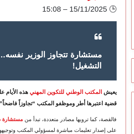
🕒 15/11/2025 – 15:08
مستشارة تتجاوز الوزير نفسه..
التشغيل!
يعيش
المكتب الوطني للتكوين المهني
هذه الأيام ع
قضية اعتبرها أطر وموظفو المكتب “تجاوزاً فاضحاً” ل
فالقصة، كما ترويها مصادر متعددة، تبدأ من
مستشارة دا
على إصدار تعليمات مباشرة لمسؤولي المكتب وتوجيهه