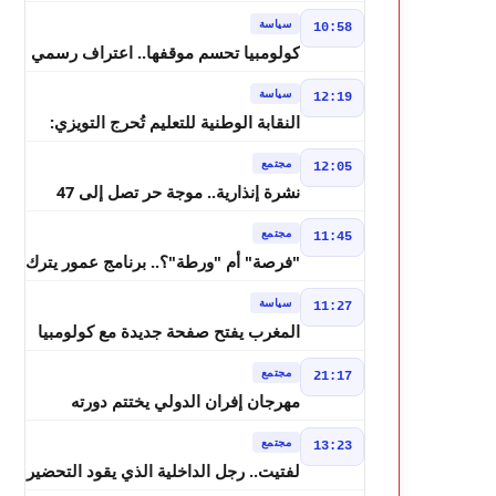
مسرحي.. فاطمة خير في مرمى
سياسة
10:58
التعليقات الساخرة
كولومبيا تحسم موقفها.. اعتراف رسمي
بسيادة المغرب على الصحراء
سياسة
12:19
النقابة الوطنية للتعليم تُحرج التويزي:
أين دراسة 70% من أساتذة الحوز؟
مجتمع
12:05
نشرة إنذارية.. موجة حر تصل إلى 47
درجة وزخات رعدية تضرب عدة أقاليم
مجتمع
11:45
بالمغرب
"فرصة" أم "ورطة"؟.. برنامج عمور يترك
الشباب بين الديون والمشاريع المتعثرة
سياسة
11:27
المغرب يفتح صفحة جديدة مع كولومبيا
قبل معركة مجلس الأمن
مجتمع
21:17
مهرجان إفران الدولي يختتم دورته
الثامنة بنجاح كبير و"سمفونية أحيدوس"
مجتمع
13:23
تخطف الأضواء
لفتيت.. رجل الداخلية الذي يقود التحضير
لانتخابات 2026 ويواصل إصلاح الوزارة