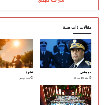
تدين ستة متهمين
مقالات ذات صلة
حموشي…
نشرة…
منذ 15 ساعة
منذ يومين