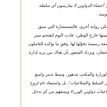
:
أعضاء الدواوين لا يمارسون أي سلطة
ومية
.
يحكي رواية أخرى. فالمستشارة التي سبق
نها خارج الوطن، عادت اليوم لتقتحم سير
فة رسمية تخوّلها لها، وفق ما يؤكده العاملون
قان، ويزداد الشعور بأن هناك من يريد إدارة
ين الوزارة والمكتب تتدهور، وسط تذمر واسع
السلط والصلاحيات”، بل واستبعاد تام لروح
ذي ينظّم بوضوح صلاحيات دواوين الوزراء ويمنعهم من أي تدخل