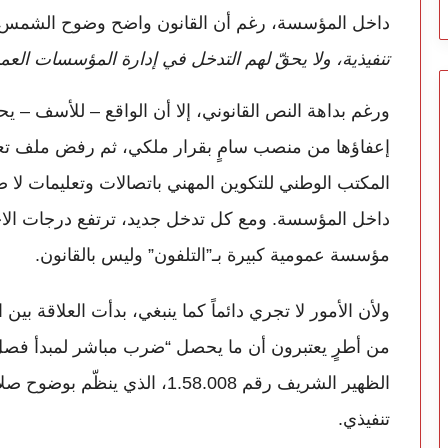
داخل المؤسسة، رغم أن القانون واضح وضوح الشمس
تنفيذية، ولا يحقّ لهم التدخل في إدارة المؤسسات العم
ورغم بداهة النص القانوني، إلا أن الواقع – للأسف – 
إعفاؤها من منصب سامٍ بقرار ملكي، ثم رفض ملف تعيي
المكتب الوطني للتكوين المهني باتصالات وتعليمات لا ص
داخل المؤسسة. ومع كل تدخل جديد، ترتفع درجات الاحت
مؤسسة عمومية كبيرة بـ”التلفون” وليس بالقانون.
ولأن الأمور لا تجري دائماً كما ينبغي، بدأت العلاقة ب
من أطرٍ يعتبرون أن ما يحصل “ضرب مباشر لمبدأ فصل 
الظهير الشريف رقم 1.58.008، ال
تنفيذي.