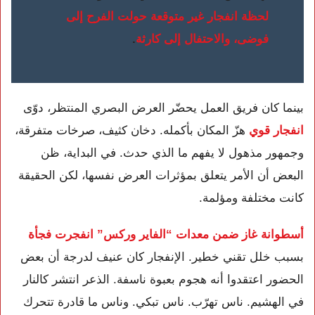
لحظة انفجار غير متوقعة حولت الفرح إلى
فوضى، والاحتفال إلى كارثة
.
بينما كان فريق العمل يحضّر العرض البصري المنتظر، دوّى
انفجار قوي
هزّ المكان بأكمله. دخان كثيف، صرخات متفرقة،
وجمهور مذهول لا يفهم ما الذي حدث. في البداية، ظن
البعض أن الأمر يتعلق بمؤثرات العرض نفسها، لكن الحقيقة
كانت مختلفة ومؤلمة.
أسطوانة غاز ضمن معدات “الفاير وركس” انفجرت فجأة
بسبب خلل تقني خطير. الإنفجار كان عنيف لدرجة أن بعض
الحضور اعتقدوا أنه هجوم بعبوة ناسفة. الذعر انتشر كالنار
في الهشيم. ناس تهرّب. ناس تبكي. وناس ما قادرة تتحرك