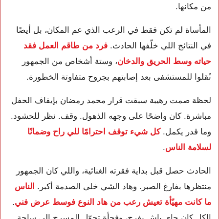
من مكانها.
المأساة لم تكن فقط في الرعب الذي عم المكان، بل أيضًا
في النتائج اللي خلّفها الحادث.
فرد من طاقم العمل فقد
حياته وسط الحريق والدخان
، وستة أشخاص من الجمهور
نُقلوا للمستشفى بعد إصابتهم بجروح متفاوتة الخطورة.
لحظة صمت رهيبة سبقت قرار محمد رمضان بإيقاف الحفل
مباشرة. كان واضحًا على وجهه الذهول. وقف. نظر للحشود.
وما قدر يكمل.
كل شيء توقف احترامًا للي راح وضمانًا
لسلامة الناس
.
الحادث حصل قبل بداية فقرته الغنائية، واللي كان الجمهور
منتظرها بفارغ الصبر. وهاد الشي خلى الصدمة أكبر.
الناس
ما كانت مهيّأة تعيش رعب من هاد النوع فوسط عرض فني
.
الكل كان جاي باش يفرح، وفجأة تحوّل المسرح إلى ساحة