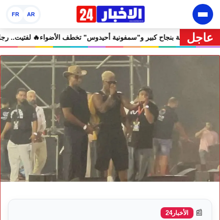
FR
AR
عاجل
 مهرجان إفران الدولي يختتم دورته الثامنة بنجاح كبير و”سمفونية أحيدوس” ت
📰
الأخبار24