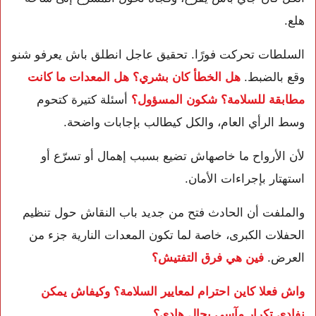
هلع.
السلطات تحركت فورًا. تحقيق عاجل انطلق باش يعرفو شنو
وقع بالضبط.
هل الخطأ كان بشري؟ هل المعدات ما كانت
مطابقة للسلامة؟ شكون المسؤول؟
أسئلة كتيرة كتحوم
وسط الرأي العام، والكل كيطالب بإجابات واضحة.
لأن الأرواح ما خاصهاش تضيع بسبب إهمال أو تسرّع أو
استهتار بإجراءات الأمان.
والملفت أن الحادث فتح من جديد باب النقاش حول تنظيم
الحفلات الكبرى، خاصة لما تكون المعدات النارية جزء من
العرض.
فين هي فرق التفتيش؟
واش فعلا كاين احترام لمعايير السلامة؟ وكيفاش يمكن
نفادي تكرار مآسي بحال هادي؟