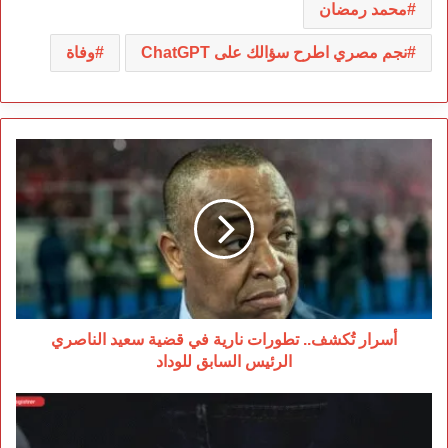
محمد رمضان
نجم مصري اطرح سؤالك على ChatGPT
وفاة
أسرار
تُكشف..
تطورات
نارية
في
قضية
سعيد
الناصري
الرئيس
السابق
أسرار تُكشف.. تطورات نارية في قضية سعيد الناصري
للوداد
الرئيس السابق للوداد
بين
الأمل
والخداع..