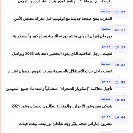
"فرصة" أم "ورطة"؟.. برنامج عمور يترك الشباب بين الديون
والمشاريع المتعثرة
سياسة
11:27
المغرب يفتح صفحة جديدة مع كولومبيا قبل معركة مجلس الأمن
مجتمع
21:17
مهرجان إفران الدولي يختتم دورته الثامنة بنجاح كبير و"سمفونية
أحيدوس" تخطف الأضواء
مجتمع
13:23
لفتيت.. رجل الداخلية الذي يقود التحضير لانتخابات 2026 ويواصل
إصلاح الوزارة
سياسة
10:31
غضب داخل حزب الاستقلال بالحسيمة بسبب تفويض مضيان اقتراح
مرشح الانتخابات التشريعية
مجتمع
11:52
تأجيل محاكمة "إسكوبار الصحراء" استئنافياً واستدعاء جميع المتهمين
في حالة سراح
سياسة
10:54
شوكي يعيد وعود الأحرار.. والمغاربة يطالبون بحساب وعود 2021
مجتمع
10:06
مشروع إماراتي ضخم يغيّر وجه شاطئ بوزنيقة.. وهدم فيلات
وكابينات ينطلق في شتنبر