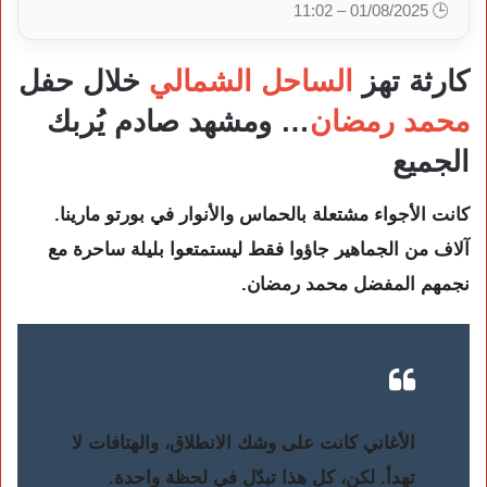
🕒 01/08/2025 – 11:02
كارثة تهز
الساحل الشمالي
خلال حفل
محمد رمضان
… ومشهد صادم يُربك
الجميع
كانت الأجواء مشتعلة بالحماس والأنوار في بورتو مارينا.
آلاف من الجماهير جاؤوا فقط ليستمتعوا بليلة ساحرة مع
نجمهم المفضل محمد رمضان.
الأغاني كانت على وشك الانطلاق، والهتافات لا
تهدأ. لكن، كل هذا تبدّل في لحظة واحدة.