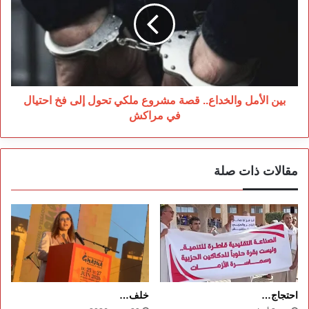
قصة
مشروع
ملكي
تحول
إلى
فخ
احتيال
بين الأمل والخداع.. قصة مشروع ملكي تحول إلى فخ احتيال
في
في مراكش
مراكش
مقالات ذات صلة
احتجاج…
خلف…