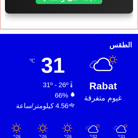
الطقس
31
℃
Rabat
31º - 26º
66%
غيوم متفرقة
4.56 كيلومتر/ساعة
26
26
26
32
31
℃
℃
℃
℃
℃