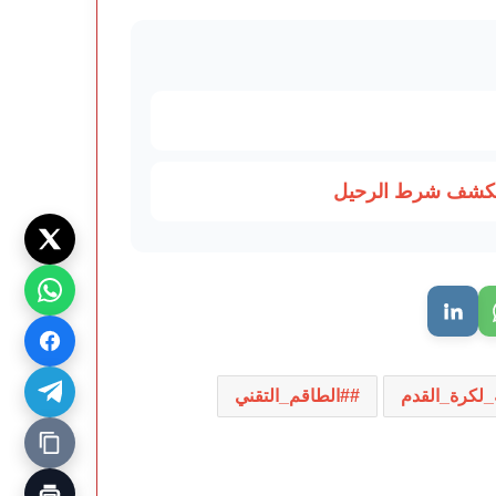
ويكشف شرط الرحيل
_لكرة_القدم
#الطاقم_التقني