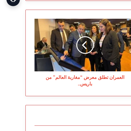
عمران
لق
عرض
غاربة
عالم”
ريس..
العمران تطلق معرض “مغاربة العالم” من
باريس..