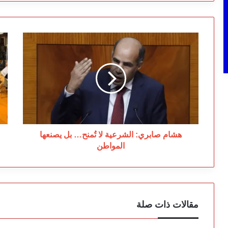
هشام
ال
صابري:
تط
الشرعية
م
لا
“م
تُمنح…
ال
بل
من
يصنعها
با
المواطن
هشام صابري: الشرعية لا تُمنح… بل يصنعها
المواطن
مقالات ذات صلة