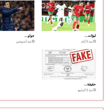
لبؤات…
جواو…
منذ 3 أيام
منذ أسبوعين
حقيقة…
منذ 3 أسابيع