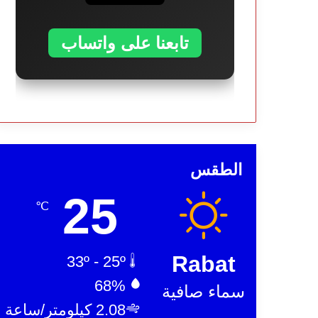
تابعنا على واتساب
الطقس
25
℃
Rabat
33º - 25º
68%
سماء صافية
2.08 كيلومتر/ساعة