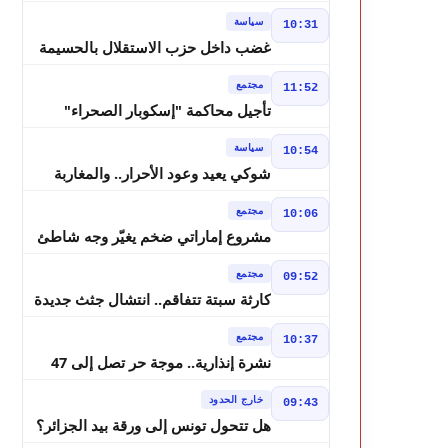
لانتخابات 2026 ويواصل إصلاح الوزارة
سياسة
10:31
غضب داخل حزب الاستقلال بالحسيمة
بسبب تفويض مضيان اقتراح مرشح
مجتمع
11:52
الانتخابات التشريعية
تأجيل محاكمة "إسكوبار الصحراء"
استئنافياً واستدعاء جميع المتهمين في
سياسة
10:54
حالة سراح
شوكي يعيد وعود الأحرار.. والمغاربة
يطالبون بحساب وعود 2021
مجتمع
10:06
مشروع إماراتي ضخم يغيّر وجه شاطئ
بوزنيقة.. وهدم فيلات وكابينات ينطلق
مجتمع
09:52
في شتنبر
كارثة سبتة تتفاقم.. انتشال جثث جديدة
واستمرار البحث عن هويات الضحايا
مجتمع
10:37
نشرة إنذارية.. موجة حر تصل إلى 47
درجة تضرب عدداً من أقاليم المغرب
خارج الحدود
09:43
هل تتحول تونس إلى ورقة بيد الجزائر؟
تصريحات تبون تعيد رسم موازين النفوذ