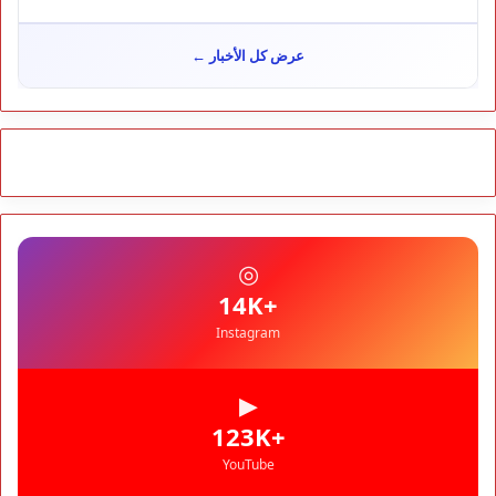
تأجيل محاكمة "إسكوبار الصحراء" استئنافياً واستدعاء جميع المتهمين
في حالة سراح
سياسة
10:54
عرض كل الأخبار ←
شوكي يعيد وعود الأحرار.. والمغاربة يطالبون بحساب وعود 2021
مجتمع
10:06
مشروع إماراتي ضخم يغيّر وجه شاطئ بوزنيقة.. وهدم فيلات
وكابينات ينطلق في شتنبر
مجتمع
09:52
كارثة سبتة تتفاقم.. انتشال جثث جديدة واستمرار البحث عن هويات
الضحايا
مجتمع
10:37
◎
نشرة إنذارية.. موجة حر تصل إلى 47 درجة تضرب عدداً من أقاليم
المغرب
+14K
Instagram
▶
+123K
YouTube