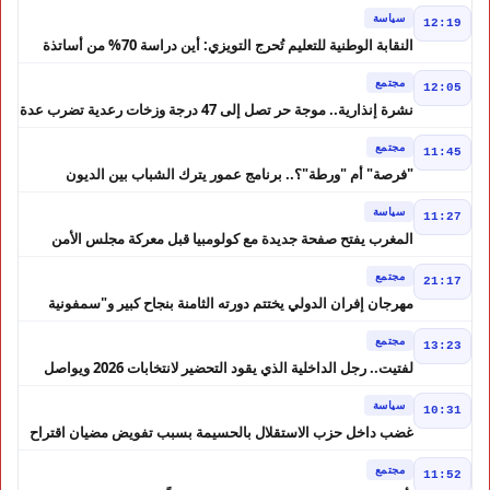
الصحراء
سياسة
12:19
النقابة الوطنية للتعليم تُحرج التويزي: أين دراسة 70% من أساتذة
الحوز؟
مجتمع
12:05
نشرة إنذارية.. موجة حر تصل إلى 47 درجة وزخات رعدية تضرب عدة
أقاليم بالمغرب
مجتمع
11:45
"فرصة" أم "ورطة"؟.. برنامج عمور يترك الشباب بين الديون
والمشاريع المتعثرة
سياسة
11:27
المغرب يفتح صفحة جديدة مع كولومبيا قبل معركة مجلس الأمن
مجتمع
21:17
مهرجان إفران الدولي يختتم دورته الثامنة بنجاح كبير و"سمفونية
أحيدوس" تخطف الأضواء
مجتمع
13:23
لفتيت.. رجل الداخلية الذي يقود التحضير لانتخابات 2026 ويواصل
إصلاح الوزارة
سياسة
10:31
غضب داخل حزب الاستقلال بالحسيمة بسبب تفويض مضيان اقتراح
مرشح الانتخابات التشريعية
مجتمع
11:52