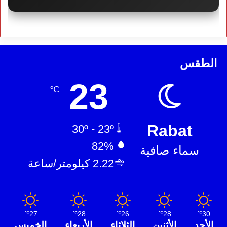
الطقس
23
℃
Rabat
30º - 23º
82%
سماء صافية
2.22 كيلومتر/ساعة
27
28
26
28
30
℃
℃
℃
℃
℃
الأحد
الأثنين
الثلاثاء
الأربعاء
الخميس