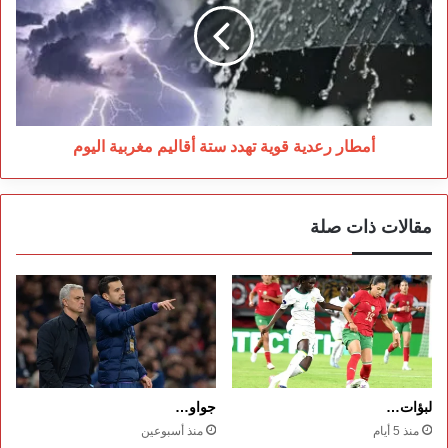
تهدد
ستة
أقاليم
مغربية
اليوم
أمطار رعدية قوية تهدد ستة أقاليم مغربية اليوم
مقالات ذات صلة
لبؤات…
جواو…
منذ 5 أيام
منذ أسبوعين