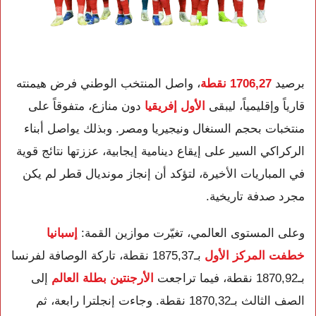
برصيد
1706,27 نقطة
، واصل المنتخب الوطني فرض هيمنته
قارياً وإقليمياً، ليبقى
الأول إفريقيا
دون منازع، متفوقاً على
منتخبات بحجم السنغال ونيجيريا ومصر. وبذلك يواصل أبناء
الركراكي السير على إيقاع دينامية إيجابية، عززتها نتائج قوية
في المباريات الأخيرة، لتؤكد أن إنجاز مونديال قطر لم يكن
مجرد صدفة تاريخية.
وعلى المستوى العالمي، تغيّرت موازين القمة:
إسبانيا
خطفت المركز الأول
بـ1875,37 نقطة، تاركة الوصافة لفرنسا
بـ1870,92 نقطة، فيما تراجعت
الأرجنتين بطلة العالم
إلى
الصف الثالث بـ1870,32 نقطة. وجاءت إنجلترا رابعة، ثم