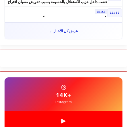
غضب داخل حزب الاستقلال بالحسيمة بسبب تفويض مضيان اقتراح
مرشح الانتخابات التشريعية
مجتمع
11:52
تأجيل محاكمة "إسكوبار الصحراء" استئنافياً واستدعاء جميع المتهمين
في حالة سراح
سياسة
10:54
عرض كل الأخبار ←
شوكي يعيد وعود الأحرار.. والمغاربة يطالبون بحساب وعود 2021
مجتمع
10:06
مشروع إماراتي ضخم يغيّر وجه شاطئ بوزنيقة.. وهدم فيلات
وكابينات ينطلق في شتنبر
مجتمع
09:52
كارثة سبتة تتفاقم.. انتشال جثث جديدة واستمرار البحث عن هويات
الضحايا
مجتمع
10:37
◎
نشرة إنذارية.. موجة حر تصل إلى 47 درجة تضرب عدداً من أقاليم
المغرب
+14K
Instagram
▶