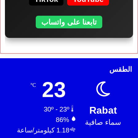
تابعنا على واتساب
الطقس
23
℃
Rabat
30º - 23º
86%
سماء صافية
1.18 كيلومتر/ساعة