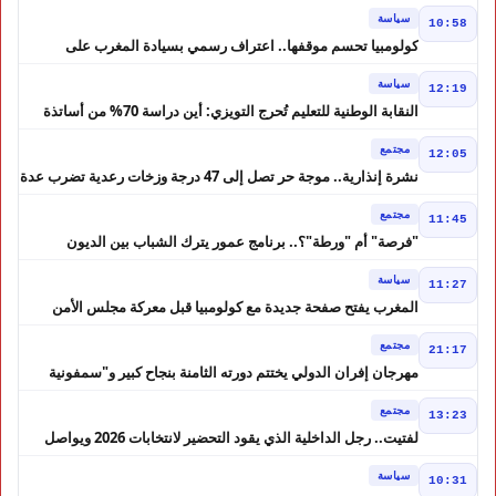
التعليقات الساخرة
سياسة
10:58
كولومبيا تحسم موقفها.. اعتراف رسمي بسيادة المغرب على
الصحراء
سياسة
12:19
النقابة الوطنية للتعليم تُحرج التويزي: أين دراسة 70% من أساتذة
الحوز؟
مجتمع
12:05
نشرة إنذارية.. موجة حر تصل إلى 47 درجة وزخات رعدية تضرب عدة
أقاليم بالمغرب
مجتمع
11:45
"فرصة" أم "ورطة"؟.. برنامج عمور يترك الشباب بين الديون
والمشاريع المتعثرة
سياسة
11:27
المغرب يفتح صفحة جديدة مع كولومبيا قبل معركة مجلس الأمن
مجتمع
21:17
مهرجان إفران الدولي يختتم دورته الثامنة بنجاح كبير و"سمفونية
أحيدوس" تخطف الأضواء
مجتمع
13:23
لفتيت.. رجل الداخلية الذي يقود التحضير لانتخابات 2026 ويواصل
إصلاح الوزارة
سياسة
10:31