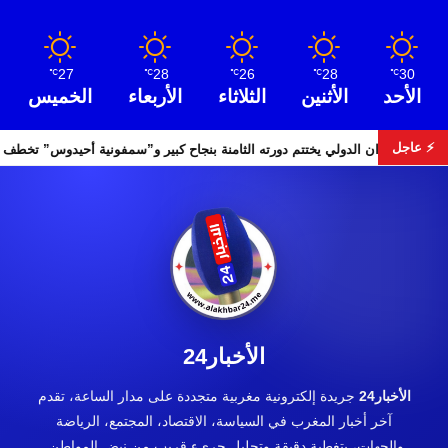
27
28
26
28
30
℃
℃
℃
℃
℃
الأحد
الأثنين
الثلاثاء
الأربعاء
الخميس
⚡ عاجل
لس الأمن
مهرجان إفران الدولي يختتم دورته الثامنة بنجاح كبير و”س
الأخبار24
الأخبار24
جريدة إلكترونية مغربية متجددة على مدار الساعة، تقدم
آخر أخبار المغرب في السياسة، الاقتصاد، المجتمع، الرياضة
والجهات، بتغطية دقيقة وتحليل جريء قريب من نبض المواطن.