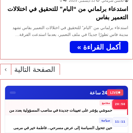
لحسن شرماني
12 ديسمبر، 2025
0
استدعاء برلماني من “البام” للتحقيق في اختلالات
التعمير بفاس
استدعاء برلماني من “البام” للتحقيق في اختلالات التعمير بفاس تشهد
مدينة فاس تطورًا جديدًا في ملف التعمير، بعدما استدعت الفرقة…
أكمل القراءة »
الصفحة التالية
24 ساعة
LIVE
مجتمع
20:58
حموشي يؤشر على تعيينات جديدة في مناصب المسؤولية بعدد من
ولايات أمن المملكة
سياسة
11:11
حين تتحول السياسة إلى عرض مسرحي.. فاطمة خير في مرمى