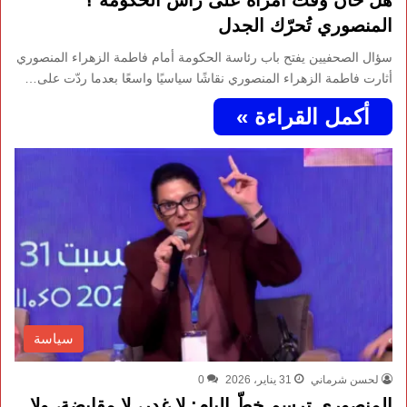
هل حان وقت امرأة على رأس الحكومة ؟
المنصوري تُحرّك الجدل
سؤال الصحفيين يفتح باب رئاسة الحكومة أمام فاطمة الزهراء المنصوري
أثارت فاطمة الزهراء المنصوري نقاشًا سياسيًا واسعًا بعدما ردّت على…
أكمل القراءة »
سياسة
لحسن شرماني
31 يناير، 2026
0
المنصوري ترسم خطّ البام: لا غدر، لا مقايضة، ولا