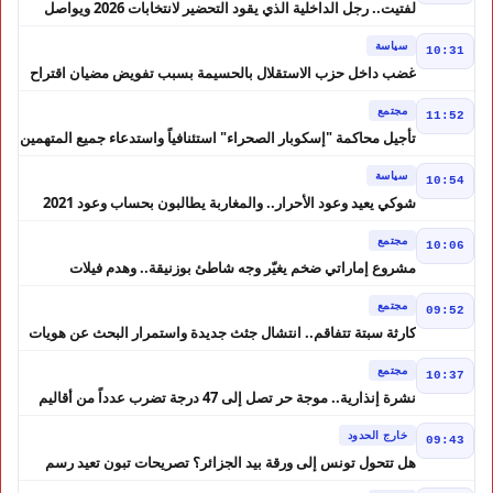
لفتيت.. رجل الداخلية الذي يقود التحضير لانتخابات 2026 ويواصل
إصلاح الوزارة
سياسة
10:31
غضب داخل حزب الاستقلال بالحسيمة بسبب تفويض مضيان اقتراح
مرشح الانتخابات التشريعية
مجتمع
11:52
تأجيل محاكمة "إسكوبار الصحراء" استئنافياً واستدعاء جميع المتهمين
في حالة سراح
سياسة
10:54
شوكي يعيد وعود الأحرار.. والمغاربة يطالبون بحساب وعود 2021
مجتمع
10:06
مشروع إماراتي ضخم يغيّر وجه شاطئ بوزنيقة.. وهدم فيلات
وكابينات ينطلق في شتنبر
مجتمع
09:52
كارثة سبتة تتفاقم.. انتشال جثث جديدة واستمرار البحث عن هويات
الضحايا
مجتمع
10:37
نشرة إنذارية.. موجة حر تصل إلى 47 درجة تضرب عدداً من أقاليم
المغرب
خارج الحدود
09:43
هل تتحول تونس إلى ورقة بيد الجزائر؟ تصريحات تبون تعيد رسم
موازين النفوذ في المغرب العربي