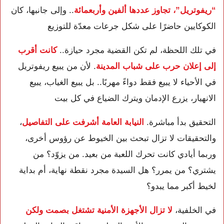
“ريفوتريل”، تجاوز عددها ألفين وأربعمائة
.. وإلى جانبها، كان
الكوكايين حاضرًا على شكل جرعات معدّة للتوزيع
في تلك اللحظة، لم تكن القضية مجرد حيازة..
كانت أقرب
إلى إعلان حرب على شباب المدينة
. لأن من يبيع ريفوتريل
في الأحياء لا يبيع فقط دواءً مهربًا.. بل يبيع الغياب، يبيع
الانهيار، يزرع الإدمان ويترك الضياع في كل بيت
التحقيق بدأ مباشرة.
النيابة العامة أشرفت على التفاصيل
،
والتحقيقات لا تزال تبحث بين الخيوط عن رؤوس أخرى،
وربما أيادي كانت تحرك اللعبة من بعيد. من يزوّد؟ من
يشتري؟ من يمرر؟ هل السيدة مجرد نقطة نهاية، أم بداية
لخيط أكبر مما يبدو؟
في الخلفية،
لا تزال الأجهزة الأمنية تشتغل بصمت ولكن