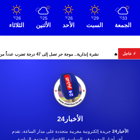
26
25
26
29
33
℃
℃
℃
℃
℃
الجمعة
السبت
الأحد
الأثنين
الثلاثاء
⚡ عاجل
رار البحث عن هويات الضحايا
نشرة إنذارية.. موجة حر تصل إلى 47 درجة تضرب عدداً من أقاليم المغرب
الأخبار24
الأخبار24
جريدة إلكترونية مغربية متجددة على مدار الساعة، تقدم
آخر أخبار المغرب في السياسة، الاقتصاد، المجتمع، الرياضة