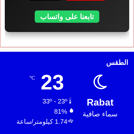
تابعنا على واتساب
الطقس
23
℃
Rabat
33º - 23º
81%
سماء صافية
1.74 كيلومتر/ساعة