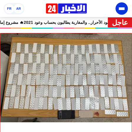
FR
AR
عاجل
المتهمين في حالة سراح
🔥 شوكي يعيد وعود الأحرار.. والمغاربة يطالبون بحساب وعو