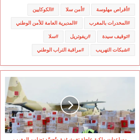
أقراص مهلوسة
أمن سلا
الكوكايين
المخدرات بالمغرب
المديرية العامة للأمن الوطني
توقيف سيدة
ريفوتريل
سلا
شبكات التهريب
مراقبة التراب الوطني
مساعدات
ملكية
عاجلة
تغيث
غزة
وتُجسّد
تضامن
المغرب
مساعدات ملكية عاجلة تغيث غزة وتُجسّد تضامن المغرب