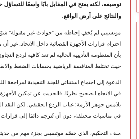
توصيفه، لكنه يفتح في المقابل بابًا واسعًا للتساؤل ح
والنتائج على أرض الواقع.
موتسيبي لم يُخفِ إحباطه من “حوادث غير مقبولة” شوّ
احترام قرارات الأجهزة القضائية داخل الاتحاد. غير أن هذ
بأن المنظومة التأديبية الحالية لم تعد كافية لردع الت
حيث تختلط المنافسة الرياضية بحسابات الضغط والانفعا
الدعوة إلى اجتماع استثنائي للجنة التنفيذية لمراجعة ال
في الاتجاه الصحيح نظريًا. فالحديث عن تمكين الأجهز
يلامس جوهر الأزمة: غياب الردع الحقيقي. لكن النقد ال
في مناسبات مختلفة، دون أن تُترجم دائمًا إلى قرارات ح
ملف التحكيم، الذي خصّه موتسيبي بجزء مهم من حديث