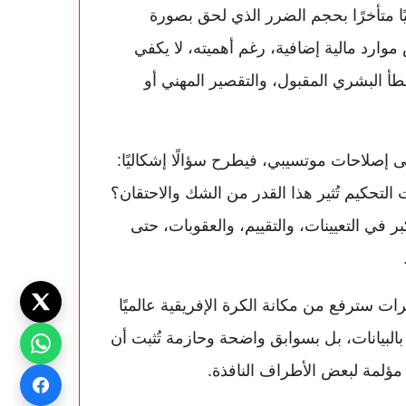
ير الحكام وتقنية VAR تعكس وعيًا متأخرًا بحجم الضرر الذي لحق بصورة
وارد مالية إضافية، رغم أهميته، لا يكفي
طأ البشري المقبول، والتقصير المهني أو
ولى إصلاحات موتسيبي، فيطرح سؤالًا إشكاليًا:
ات التحكيم تُثير هذا القدر من الشك والاحتقان؟
ر في التعيينات، والتقييم، والعقوبات، حتى
رات سترفع من مكانة الكرة الإفريقية عالميًا
البيانات، بل بسوابق واضحة وحازمة تُثبت أن
 مؤلمة لبعض الأطراف النافذة.