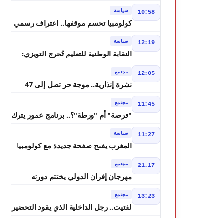
مسرحي.. فاطمة خير في مرمى
سياسة
10:58
التعليقات الساخرة
كولومبيا تحسم موقفها.. اعتراف رسمي
بسيادة المغرب على الصحراء
سياسة
12:19
النقابة الوطنية للتعليم تُحرج التويزي:
أين دراسة 70% من أساتذة الحوز؟
مجتمع
12:05
نشرة إنذارية.. موجة حر تصل إلى 47
درجة وزخات رعدية تضرب عدة أقاليم
مجتمع
11:45
بالمغرب
"فرصة" أم "ورطة"؟.. برنامج عمور يترك
الشباب بين الديون والمشاريع المتعثرة
سياسة
11:27
المغرب يفتح صفحة جديدة مع كولومبيا
قبل معركة مجلس الأمن
مجتمع
21:17
مهرجان إفران الدولي يختتم دورته
الثامنة بنجاح كبير و"سمفونية أحيدوس"
مجتمع
13:23
تخطف الأضواء
لفتيت.. رجل الداخلية الذي يقود التحضير
لانتخابات 2026 ويواصل إصلاح الوزارة