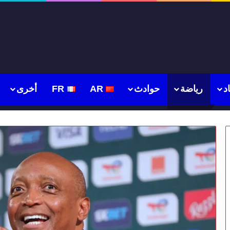
د
رياضة
حوادث
AR
FR
أخرى