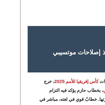
ذ إصلاحات موتسيبي
يات
كأس إفريقيا للأمم 2025
، خرج
، بخطاب حازم يؤكد فيه التزام
ورتها. خطابٌ قوي في لغته، مباشر في