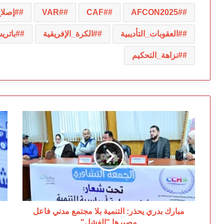
#AFCON2025
#CAF
#VAR
#إصلاح
#العقوبات_التأديبية
#الكرة_الإفريقية
#باتر
#نزاهة_التحكيم
مبارك
خ
بدري
ال
يحذر:
وح
التنمية
ال
بلا
ما
مجتمع
ير
مدني
ح
فاعل
ال
مصيرها
وا
"الفشل"
من
مبارك بدري يحذر: التنمية بلا مجتمع مدني فاعل
ال
مصيرها "الفشل"