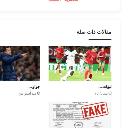
مقالات ذات صلة
لبؤات…
جواو…
منذ 5 أيام
منذ أسبوعين