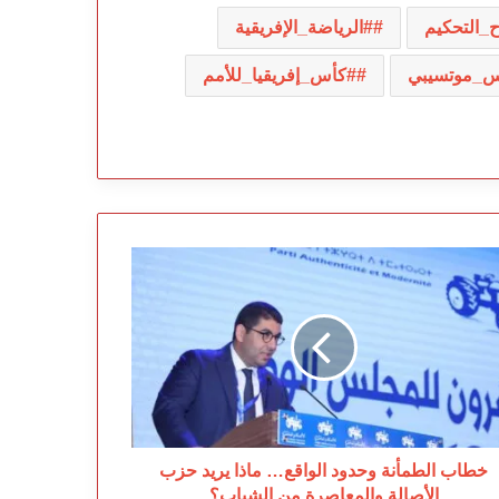
_التحكيم
#الرياضة_الإفريقية
يس_موتسيبي
#كأس_إفريقيا_للأمم
طاب
طمأنة
دود
واقع…
ذا
يد
زب
أصالة
لمعاصرة
خطاب الطمأنة وحدود الواقع… ماذا يريد حزب
شباب؟
الأصالة والمعاصرة من الشباب؟