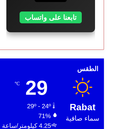
تابعنا على واتساب
الطقس
29
℃
Rabat
29º - 24º
71%
سماء صافية
4.25 كيلومتر/ساعة