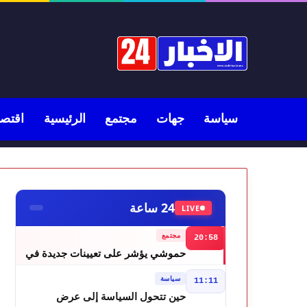
سياسة
جهات
مجتمع
الرئيسية
اقتصا
24 ساعة
LIVE
مجتمع
20:58
حموشي يؤشر على تعيينات جديدة في
مناصب المسؤولية بعدد من ولايات أمن
سياسة
11:11
المملكة
حين تتحول السياسة إلى عرض