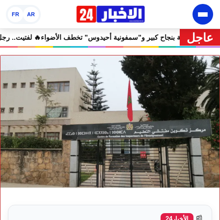
FR
AR
عاجل
جان إفران الدولي يختتم دورته الثامنة بنجاح كبير و”سمفونية أحيدوس” تخطف 
📰
الأخبار24