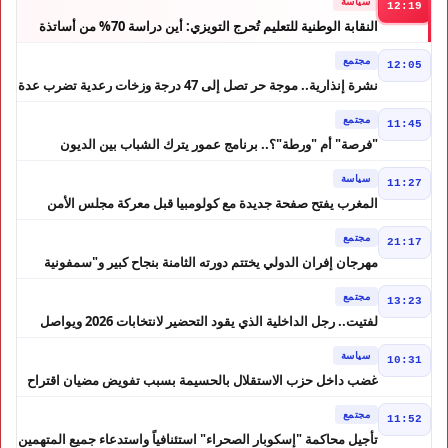
سياسة
12:19
النقابة الوطنية للتعليم تُحرج التويزي: أين دراسة 70% من أساتذة
الحوز؟
مجتمع
12:05
نشرة إنذارية.. موجة حر تصل إلى 47 درجة وزخات رعدية تضرب عدة
أقاليم بالمغرب
مجتمع
11:45
"فرصة" أم "ورطة"؟.. برنامج عمور يترك الشباب بين الديون
والمشاريع المتعثرة
سياسة
11:27
المغرب يفتح صفحة جديدة مع كولومبيا قبل معركة مجلس الأمن
مجتمع
21:17
مهرجان إفران الدولي يختتم دورته الثامنة بنجاح كبير و"سمفونية
أحيدوس" تخطف الأضواء
مجتمع
13:23
لفتيت.. رجل الداخلية الذي يقود التحضير لانتخابات 2026 ويواصل
إصلاح الوزارة
سياسة
10:31
غضب داخل حزب الاستقلال بالحسيمة بسبب تفويض مضيان اقتراح
مرشح الانتخابات التشريعية
مجتمع
11:52
تأجيل محاكمة "إسكوبار الصحراء" استئنافياً واستدعاء جميع المتهمين