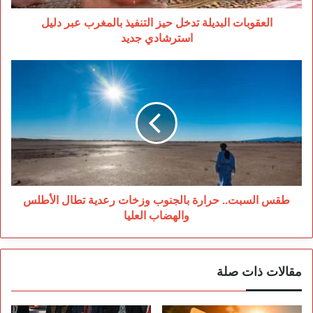
استرشادي
جديد
العقوبات البديلة تدخل حيز التنفيذ بالمغرب عبر دليل
استرشادي جديد
طقس
السبت..
حرارة
بالجنوب
وزخات
رعدية
تطال
الأطلس
والهضاب
العليا
طقس السبت.. حرارة بالجنوب وزخات رعدية تطال الأطلس
والهضاب العليا
مقالات ذات صلة