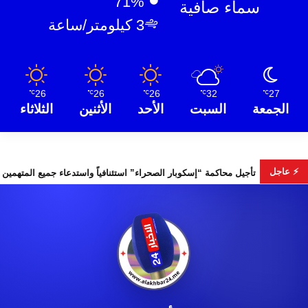
71%
سماء صافية
3 كيلومتر/ساعة
26
26
26
32
27
℃
℃
℃
℃
℃
الجمعة
السبت
الأحد
الأثنين
الثلاثاء
⚡ عاجل
ابات التشريعية
تأجيل محاكمة “إسكوبار الصحراء” استئنافياً واستدعا