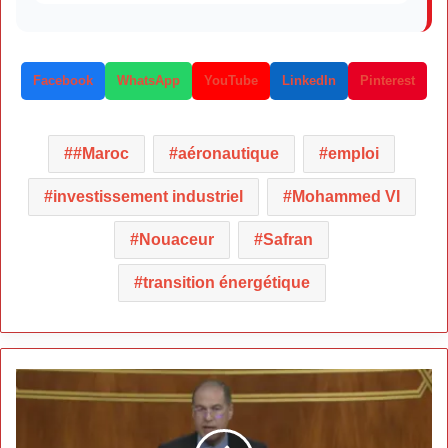
Facebook
WhatsApp
YouTube
LinkedIn
Pinterest
#Maroc
aéronautique
emploi
investissement industriel
Mohammed VI
Nouaceur
Safran
transition énergétique
Justice
sociale
:
la