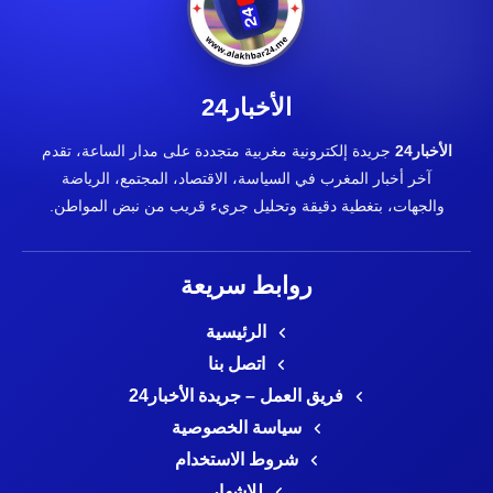
الأخبار24
الأخبار24
جريدة إلكترونية مغربية متجددة على مدار الساعة، تقدم
آخر أخبار المغرب في السياسة، الاقتصاد، المجتمع، الرياضة
والجهات، بتغطية دقيقة وتحليل جريء قريب من نبض المواطن.
روابط سريعة
الرئيسية
اتصل بنا
فريق العمل – جريدة الأخبار24
سياسة الخصوصية
شروط الاستخدام
للإشهار