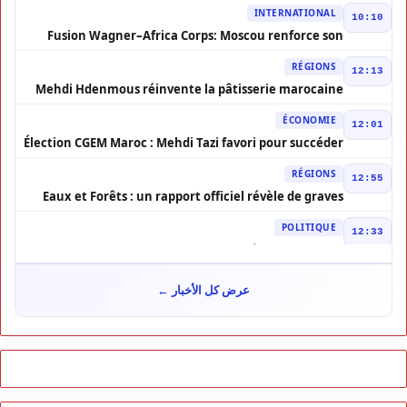
INTERNATIONAL
10:10
Fusion Wagner–Africa Corps: Moscou renforce son
influence en Afrique
RÉGIONS
12:13
Mehdi Hdenmous réinvente la pâtisserie marocaine
contemporaine
ÉCONOMIE
12:01
Élection CGEM Maroc : Mehdi Tazi favori pour succéder
à Chakib Alj
RÉGIONS
12:55
Eaux et Forêts : un rapport officiel révèle de graves
dysfonctionnements
POLITIQUE
12:33
Maroc–Elbit Systems : contrat stratégique de 277 M$
POLITIQUE
21:09
عرض كل الأخبار ←
Loi sur la profession d’avocat : tensions au sommet
POLITIQUE
20:38
Nouaceur : le Maroc franchit un cap dans
l’aéronautique
POLITIQUE
00:03