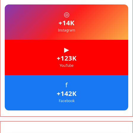
Justice sociale : la CDG plaide pour un investissement
préventif durable
RÉGIONS
◎
17:30
1,5 million de dirhams pour diagnostiquer le silence de
+14K
l’ANCFCC
Instagram
▶
+123K
YouTube
f
+142K
Facebook