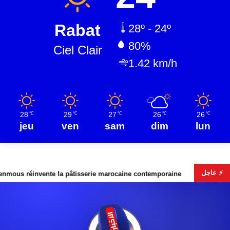
Rabat
28º - 24º
80%
Ciel Clair
1.42 km/h
28
29
27
26
26
℃
℃
℃
℃
℃
jeu
ven
sam
dim
lun
⚡ عاجل
te la pâtisserie marocaine contemporaine
Fusion Wagner–A