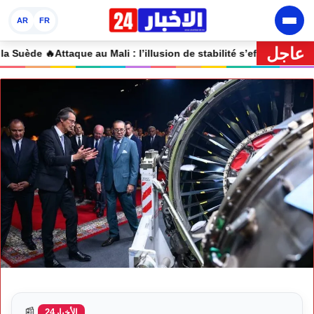
AR
FR
عاجل
🔥 Attaque au Mali : l’illusion de stabilité s’effondre
📰
الأخبار24