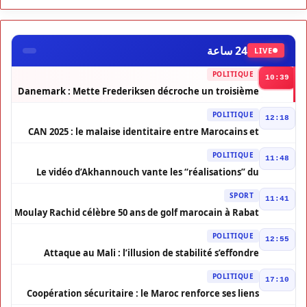
24 ساعة
LIVE
POLITIQUE
10:39
Danemark : Mette Frederiksen décroche un troisième
mandat
POLITIQUE
12:18
CAN 2025 : le malaise identitaire entre Marocains et
Africains ressurgit
POLITIQUE
11:48
Le vidéo d’Akhannouch vante les “réalisations” du
gouvernement malgré la pression sociale
SPORT
11:41
Moulay Rachid célèbre 50 ans de golf marocain à Rabat
POLITIQUE
12:55
Attaque au Mali : l’illusion de stabilité s’effondre
POLITIQUE
17:10
Coopération sécuritaire : le Maroc renforce ses liens
avec la Suède