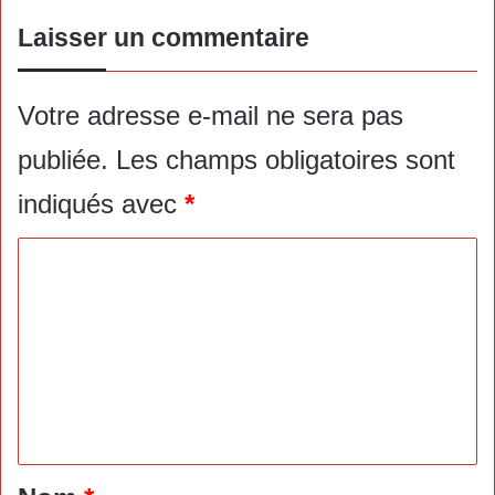
Laisser un commentaire
Votre adresse e-mail ne sera pas
publiée.
Les champs obligatoires sont
indiqués avec
*
C
o
m
m
e
n
t
a