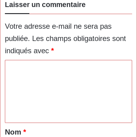
Laisser un commentaire
Votre adresse e-mail ne sera pas
publiée.
Les champs obligatoires sont
indiqués avec
*
C
o
m
m
e
n
t
a
Nom
*