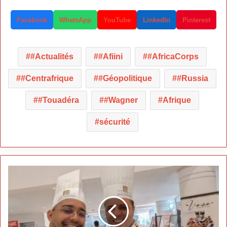
Facebook
WhatsApp
YouTube
LinkedIn
Pinterest
#Actualités
#Afiini
#AfricaCorps
#Centrafrique
#Géopolitique
#Russia
#Touadéra
#Wagner
Afrique
sécurité
Mehdi
Hdenmous
réinvente
la
pâtisserie
marocaine