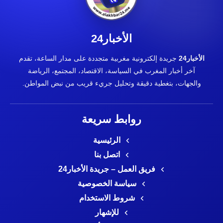
الأخبار24
الأخبار24
جريدة إلكترونية مغربية متجددة على مدار الساعة، تقدم
آخر أخبار المغرب في السياسة، الاقتصاد، المجتمع، الرياضة
والجهات، بتغطية دقيقة وتحليل جريء قريب من نبض المواطن.
روابط سريعة
الرئيسية
اتصل بنا
فريق العمل – جريدة الأخبار24
سياسة الخصوصية
شروط الاستخدام
للإشهار