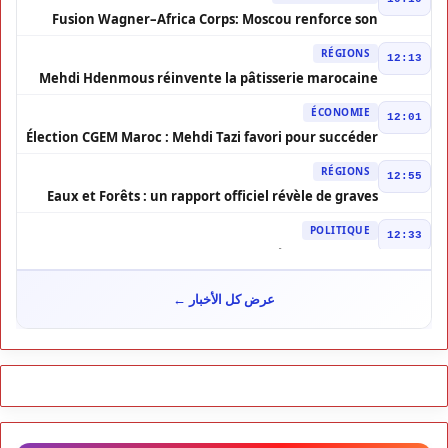
Fusion Wagner–Africa Corps: Moscou renforce son
influence en Afrique
RÉGIONS
12:13
Mehdi Hdenmous réinvente la pâtisserie marocaine
contemporaine
ÉCONOMIE
12:01
Élection CGEM Maroc : Mehdi Tazi favori pour succéder
à Chakib Alj
RÉGIONS
12:55
Eaux et Forêts : un rapport officiel révèle de graves
dysfonctionnements
POLITIQUE
12:33
Maroc–Elbit Systems : contrat stratégique de 277 M$
POLITIQUE
21:09
عرض كل الأخبار ←
Loi sur la profession d’avocat : tensions au sommet
POLITIQUE
20:38
Nouaceur : le Maroc franchit un cap dans
l’aéronautique
POLITIQUE
00:03
Justice sociale : la CDG plaide pour un investissement