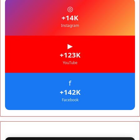
préventif durable
RÉGIONS
◎
17:30
1,5 million de dirhams pour diagnostiquer le silence de
+14K
l’ANCFCC
Instagram
▶
+123K
YouTube
f
+142K
Facebook