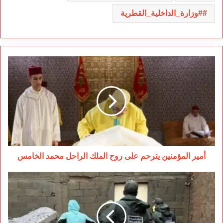
#وزارة_الداخلية_القطرية
أمير
المؤمنين
يترحم
على
روح
الملك
الراحل
محمد
الخامس
أمير المؤمنين يترحم على روح الملك الراحل محمد الخامس
اختلالات
في
إحصاء
متضرري
الفيضانات