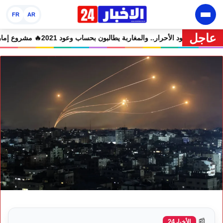
FR
AR
عاجل
متهمين في حالة سراح
🔥 شوكي يعيد وعود الأحرار.. والمغاربة يطالبون بحساب وعود 
📰
الأخبار24