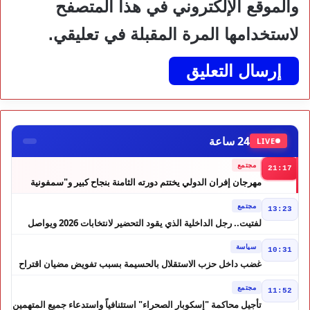
والموقع الإلكتروني في هذا المتصفح
لاستخدامها المرة المقبلة في تعليقي.
24 ساعة
LIVE
مجتمع
21:17
مهرجان إفران الدولي يختتم دورته الثامنة بنجاح كبير و"سمفونية
أحيدوس" تخطف الأضواء
مجتمع
13:23
لفتيت.. رجل الداخلية الذي يقود التحضير لانتخابات 2026 ويواصل
إصلاح الوزارة
سياسة
10:31
غضب داخل حزب الاستقلال بالحسيمة بسبب تفويض مضيان اقتراح
مرشح الانتخابات التشريعية
مجتمع
11:52
تأجيل محاكمة "إسكوبار الصحراء" استئنافياً واستدعاء جميع المتهمين