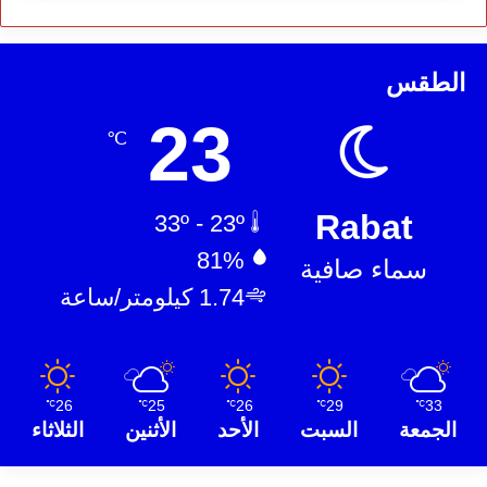
الطقس
23
℃
Rabat
33º - 23º
81%
سماء صافية
1.74 كيلومتر/ساعة
26
25
26
29
33
℃
℃
℃
℃
℃
الجمعة
السبت
الأحد
الأثنين
الثلاثاء