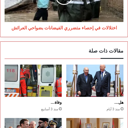
بضواحي
العرائش
اختلالات في إحصاء متضرري الفيضانات بضواحي العرائش
مقالات ذات صلة
هل…
وفاة…
منذ 3 أيام
منذ 3 أسابيع