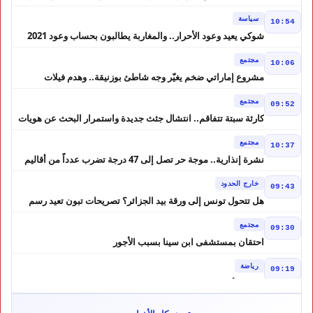
في حالة سراح
سياسة
10:54
شوكي يعيد وعود الأحرار.. والمغاربة يطالبون بحساب وعود 2021
مجتمع
10:06
مشروع إماراتي ضخم يغيّر وجه شاطئ بوزنيقة.. وهدم فيلات
وكابينات ينطلق في شتنبر
مجتمع
09:52
كارثة سبتة تتفاقم.. انتشال جثث جديدة واستمرار البحث عن هويات
الضحايا
مجتمع
10:37
نشرة إنذارية.. موجة حر تصل إلى 47 درجة تضرب عدداً من أقاليم
المغرب
خارج الحدود
09:43
هل تتحول تونس إلى ورقة بيد الجزائر؟ تصريحات تبون تعيد رسم
موازين النفوذ في المغرب العربي
مجتمع
09:30
احتقان بمستشفى ابن سينا بسبب الأجور
رياضة
09:19
لبؤات الأطلس إلى ربع النهائي في الصدارة
مجتمع
12:57