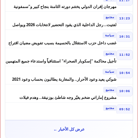
21:17
مهرجان إفران الدولي يختتم دورته الثامنة بنجاح كبير و"سمفونية
أحيدوس" تخطف الأضواء
مجتمع
13:23
لفتيت.. رجل الداخلية الذي يقود التحضير لانتخابات 2026 ويواصل
إصلاح الوزارة
سياسة
10:31
غضب داخل حزب الاستقلال بالحسيمة بسبب تفويض مضيان اقتراح
مرشح الانتخابات التشريعية
مجتمع
11:52
تأجيل محاكمة "إسكوبار الصحراء" استئنافياً واستدعاء جميع المتهمين
في حالة سراح
سياسة
10:54
شوكي يعيد وعود الأحرار.. والمغاربة يطالبون بحساب وعود 2021
مجتمع
10:06
مشروع إماراتي ضخم يغيّر وجه شاطئ بوزنيقة.. وهدم فيلات
وكابينات ينطلق في شتنبر
مجتمع
09:52
كارثة سبتة تتفاقم.. انتشال جثث جديدة واستمرار البحث عن هويات
الضحايا
مجتمع
10:37
عرض كل الأخبار ←
نشرة إنذارية.. موجة حر تصل إلى 47 درجة تضرب عدداً من أقاليم