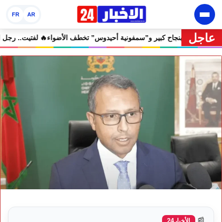
FR
AR
عاجل
ان إفران الدولي يختتم دورته الثامنة بنجاح كبير و”سمفونية أحيدوس” تخطف ا
📰
الأخبار24