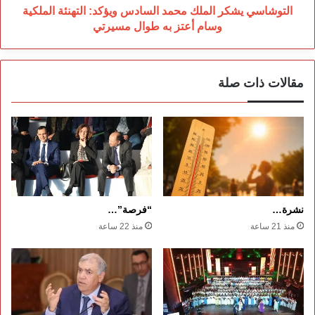
أعتز
التوشاسي يشكر الملك محمد السادس ويؤكد: التهنئة الملكية
به
وسام أعتز به طوال مسيرتي
طوال
مسيرتي
مقالات ذات صلة
نشرة…
“فرصة”…
منذ 21 ساعة
منذ 22 ساعة