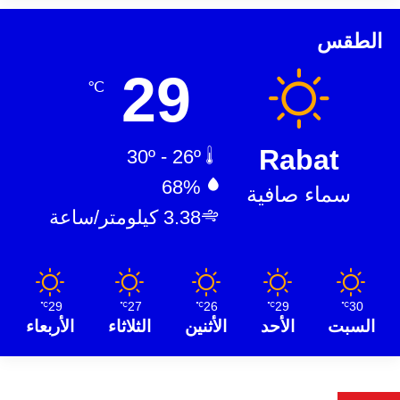
الطقس
29
℃
Rabat
30º - 26º
68%
سماء صافية
3.38 كيلومتر/ساعة
29
27
26
29
30
℃
℃
℃
℃
℃
السبت
الأحد
الأثنين
الثلاثاء
الأربعاء