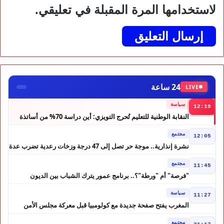
لاستخدامها المرة المقبلة في تعليقي.
24 ساعة
LIVE
سياسة
12:19
النقابة الوطنية للتعليم تُحرج التويزي: أين دراسة 70% من أساتذة
الحوز؟
مجتمع
12:05
نشرة إنذارية.. موجة حر تصل إلى 47 درجة وزخات رعدية تضرب عدة
أقاليم بالمغرب
مجتمع
11:45
"فرصة" أم "ورطة"؟.. برنامج عمور يترك الشباب بين الديون
والمشاريع المتعثرة
سياسة
11:27
المغرب يفتح صفحة جديدة مع كولومبيا قبل معركة مجلس الأمن
مجتمع