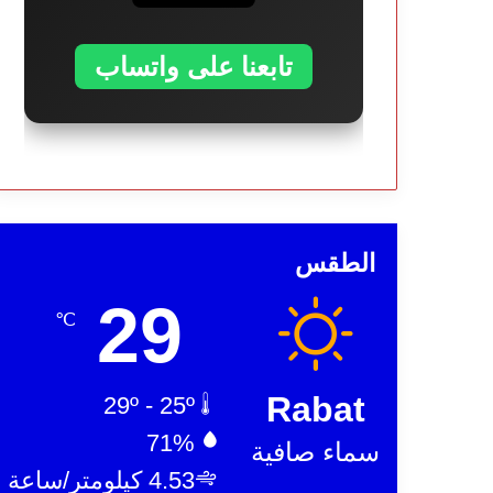
تابعنا على واتساب
الطقس
29
℃
Rabat
29º - 25º
71%
سماء صافية
4.53 كيلومتر/ساعة