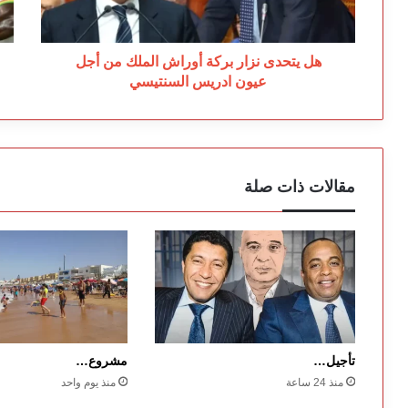
من
ال
أجل
ال
عيون
إس
ادريس
صي
هل يتحدى نزار بركة أوراش الملك من أجل
السنتيسي
عيون ادريس السنتيسي
مقالات ذات صلة
تأجيل…
مشروع…
منذ 24 ساعة
منذ يوم واحد