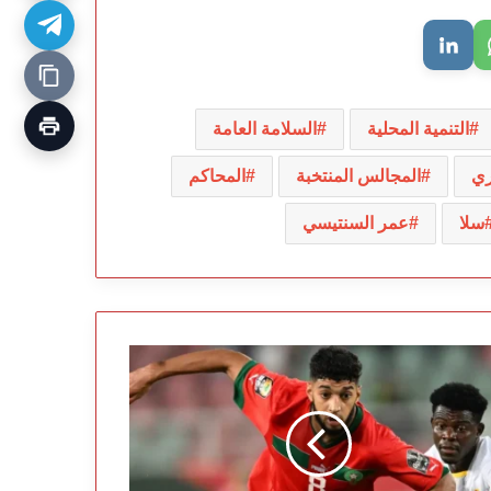
التنمية المحلية
السلامة العامة
ري
المجالس المنتخبة
المحاكم
سلا
عمر السنتيسي
يرن
ونخ
تح
ب
مفاوضات
م