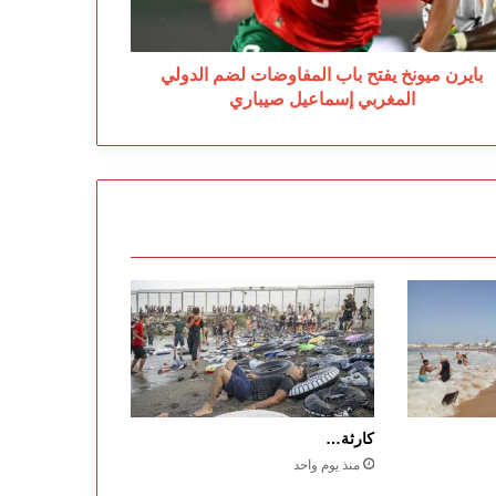
دولي
مغربي
ماعيل
باري
بايرن ميونخ يفتح باب المفاوضات لضم الدولي
المغربي إسماعيل صيباري
كارثة…
منذ يوم واحد