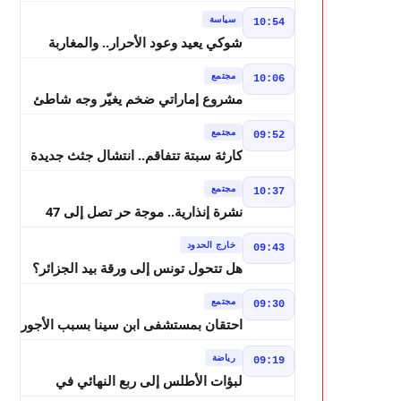
استئنافياً واستدعاء جميع المتهمين في
سياسة
10:54
حالة سراح
شوكي يعيد وعود الأحرار.. والمغاربة
يطالبون بحساب وعود 2021
مجتمع
10:06
مشروع إماراتي ضخم يغيّر وجه شاطئ
بوزنيقة.. وهدم فيلات وكابينات ينطلق
مجتمع
09:52
في شتنبر
كارثة سبتة تتفاقم.. انتشال جثث جديدة
واستمرار البحث عن هويات الضحايا
مجتمع
10:37
نشرة إنذارية.. موجة حر تصل إلى 47
درجة تضرب عدداً من أقاليم المغرب
خارج الحدود
09:43
هل تتحول تونس إلى ورقة بيد الجزائر؟
تصريحات تبون تعيد رسم موازين النفوذ
مجتمع
09:30
في المغرب العربي
احتقان بمستشفى ابن سينا بسبب الأجور
رياضة
09:19
لبؤات الأطلس إلى ربع النهائي في
الصدارة