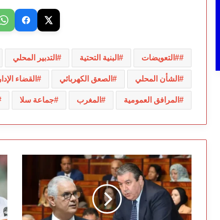
#التعويضات
البنية التحتية
التدبير المحلي
الشأن المحلي
الصعق الكهربائي
القضاء الإدا
المرافق العمومية
المغرب
جماعة سلا
هل
با
يتحدى
مي
نزار
يف
بركة
با
أوراش
ال
الملك
لض