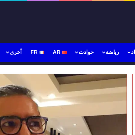
د
رياضة
حوادث
AR
FR
أخرى