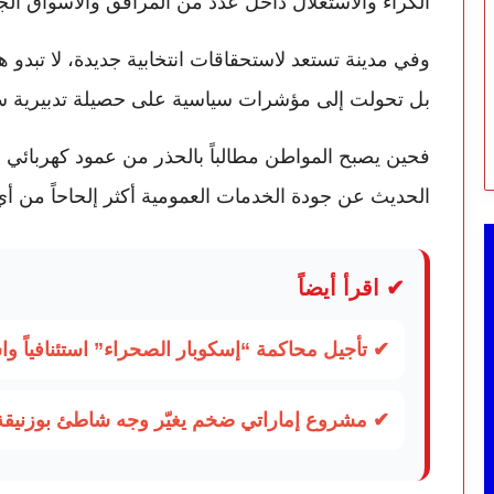
الكراء والاستغلال داخل عدد من المرافق والأسواق الج
وفي مدينة تستعد لاستحقاقات انتخابية جديدة، لا تبدو ه
بل تحولت إلى مؤشرات سياسية على حصيلة تدبيرية ست
فحين يصبح المواطن مطالباً بالحذر من عمود كهربائي أ
الحديث عن جودة الخدمات العمومية أكثر إلحاحاً من 
✔ اقرأ أيضاً
✔ تأجيل محاكمة “إسكوبار الصحراء” استئنافياً و
✔ مشروع إماراتي ضخم يغيّر وجه شاطئ بوزنيقة.