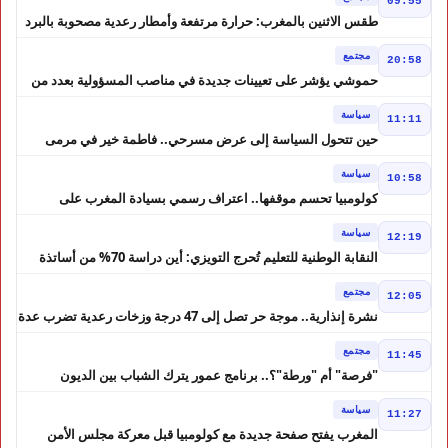
09:55
طقس الاثنين بالمغرب: حرارة مرتفعة وأمطار رعدية مصحوبة بالبرد
في عدة مناطق
مجتمع
20:58
حموشي يؤشر على تعيينات جديدة في مناصب المسؤولية بعدد من
ولايات أمن المملكة
سياسة
11:11
حين تتحول السياسة إلى عرض مسرحي.. فاطمة خير في مرمى
التعليقات الساخرة
سياسة
10:58
كولومبيا تحسم موقفها.. اعتراف رسمي بسيادة المغرب على
الصحراء
سياسة
12:19
النقابة الوطنية للتعليم تُحرج التويزي: أين دراسة 70% من أساتذة
الحوز؟
مجتمع
12:05
نشرة إنذارية.. موجة حر تصل إلى 47 درجة وزخات رعدية تضرب عدة
أقاليم بالمغرب
مجتمع
11:45
"فرصة" أم "ورطة"؟.. برنامج عمور يترك الشباب بين الديون
والمشاريع المتعثرة
سياسة
11:27
المغرب يفتح صفحة جديدة مع كولومبيا قبل معركة مجلس الأمن