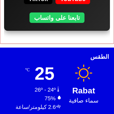
تابعنا على واتساب
الطقس
25
℃
Rabat
26º - 24º
75%
سماء صافية
2.6 كيلومتر/ساعة