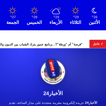
27
28
29
29
26
℃
℃
℃
℃
℃
الأثنين
الثلاثاء
الأربعاء
الخميس
الجمعة
⚡ عاجل
“فرصة” أم “ورطة”؟.. برنامج عمور يترك الشباب
الأخبار24
الأخبار24
جريدة إلكترونية مغربية متجددة على مدار الساعة، تقدم