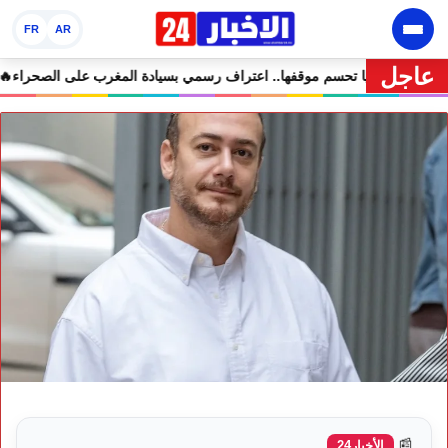
FR
AR
عاجل
ي مرمى التعليقات الساخرة
🔥 كولومبيا تحسم موقفها.. اعتراف رسمي بسياد
📰
الأخبار24