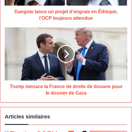
toujours
attendue
Dangote lance un projet d’engrais en Éthiopie,
l’OCP toujours attendue
Trump
menace
la
France
de
droits
de
douane
pour
le
Trump menace la France de droits de douane pour
dossier
le dossier de Gaza
de
Gaza
Articles similaires