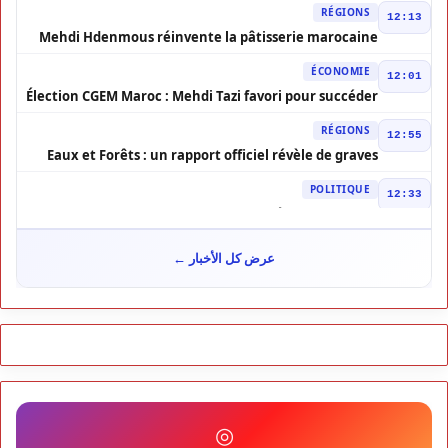
RÉGIONS
12:13
Mehdi Hdenmous réinvente la pâtisserie marocaine
contemporaine
ÉCONOMIE
12:01
Élection CGEM Maroc : Mehdi Tazi favori pour succéder
à Chakib Alj
RÉGIONS
12:55
Eaux et Forêts : un rapport officiel révèle de graves
dysfonctionnements
POLITIQUE
12:33
Maroc–Elbit Systems : contrat stratégique de 277 M$
POLITIQUE
21:09
عرض كل الأخبار ←
Loi sur la profession d’avocat : tensions au sommet
POLITIQUE
20:38
Nouaceur : le Maroc franchit un cap dans
l’aéronautique
POLITIQUE
00:03
Justice sociale : la CDG plaide pour un investissement
préventif durable
RÉGIONS
◎
17:30