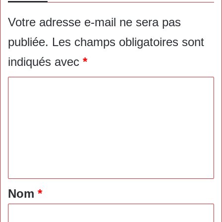
Votre adresse e-mail ne sera pas
publiée.
Les champs obligatoires sont
indiqués avec
*
C
o
m
m
e
n
t
a
Nom
*
i
r