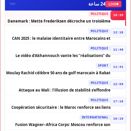
24 ساعة
LIVE
POLITIQUE
10:39
Danemark : Mette Frederiksen décroche un troisième
mandat
POLITIQUE
12:18
CAN 2025 : le malaise identitaire entre Marocains et
Africains ressurgit
POLITIQUE
11:48
Le vidéo d’Akhannouch vante les “réalisations” du
gouvernement malgré la pression sociale
SPORT
11:41
Moulay Rachid célèbre 50 ans de golf marocain à Rabat
POLITIQUE
12:55
Attaque au Mali : l’illusion de stabilité s’effondre
POLITIQUE
17:10
Coopération sécuritaire : le Maroc renforce ses liens
avec la Suède
INTERNATIONAL
10:10
Fusion Wagner–Africa Corps: Moscou renforce son
influence en Afrique