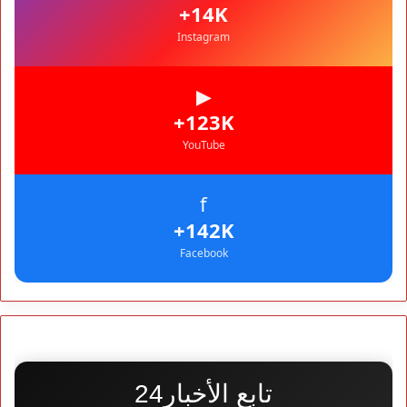
1,5 million de dirhams pour diagnostiquer le silence de
+14K
l’ANCFCC
Instagram
▶
+123K
YouTube
f
+142K
Facebook
تابع الأخبار24