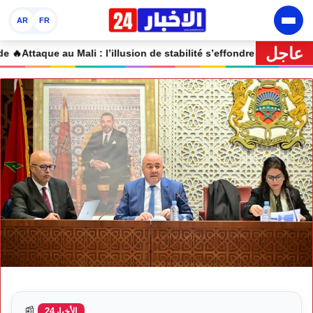
AR
FR
عاجل
🔥 Attaque au Mali : l’illusion de stabilité s’effondre
📰
الأخبار24