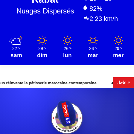
82%
Nuages Dispersés
2.23 km/h
32
29
26
26
29
℃
℃
℃
℃
℃
sam
dim
lun
mar
mer
⚡ عاجل
sserie marocaine contemporaine
Fusion Wagner–Africa Corp