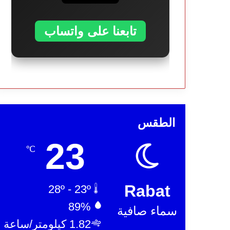
تابعنا على واتساب
الطقس
23
℃
Rabat
28º - 23º
89%
سماء صافية
1.82 كيلومتر/ساعة