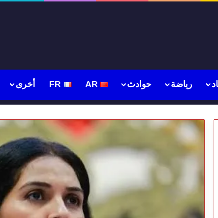
د
رياضة
حوادث
AR
FR
أخرى