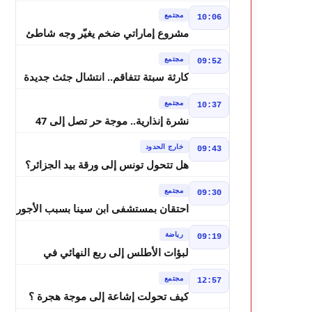
يطالبون بحساب وعود 2021
مجتمع
10:06
مشروع إماراتي ضخم يغيّر وجه شاطئ
بوزنيقة.. وهدم فيلات وكابينات ينطلق
مجتمع
09:52
في شتنبر
كارثة سبتة تتفاقم.. انتشال جثث جديدة
واستمرار البحث عن هويات الضحايا
مجتمع
10:37
نشرة إنذارية.. موجة حر تصل إلى 47
درجة تضرب عدداً من أقاليم المغرب
خارج الحدود
09:43
هل تتحول تونس إلى ورقة بيد الجزائر؟
تصريحات تبون تعيد رسم موازين النفوذ
مجتمع
09:30
في المغرب العربي
احتقان بمستشفى ابن سينا بسبب الأجور
رياضة
09:19
لبؤات الأطلس إلى ربع النهائي في
الصدارة
مجتمع
12:57
كيف تحولت إشاعة إلى موجة هجرة ؟
حكم المحكمة العليا الإسبانية أشعل أزمة