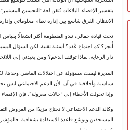
السخرية السياسية أن الوكالة التي أُنشئت لتوسيع مظلة ا
بتفسير الإقصاء. البلاغات تُتقن لغة “التحسين المستمر”،
الانتظار. الفرق شاسع بين إدارة نظام معلوماتي وإدارة 
تحت قيادة جمالي، تبدو المنظومة أكثر انشغالًا بقياس
أُنجز؟ كم اجتماع عُقد؟ أسئلة تقنية. لكن السؤال البس
دار الرعاية: لماذا توقف الدعم؟ ومن يعيدني إلى اللائح
المديرة ليست مسؤولة عن اختلالات الماضي وحدها، لك
سياسية وأخلاقية في آن. لأن الدعم الاجتماعي ليس تجر
وإذا تحولت الأخطاء إلى “حالات معزولة”، فإن الإقصاء 
وكالة الدعم الاجتماعي لا تحتاج مزيدًا من العروض التق
المستحقين وتوسّع قاعدة الاستفادة بشفافية. فالمؤشرات