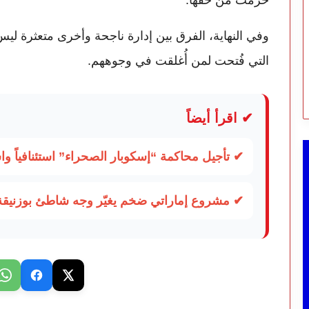
حُرمَت من حقها.
وفي النهاية، الفرق بين إدارة ناجحة وأخرى متعثرة ل
التي فُتحت لمن أُغلقت في وجوههم.
✔ اقرأ أيضاً
✔ تأجيل محاكمة “إسكوبار الصحراء” استئنافياً و
✔ مشروع إماراتي ضخم يغيّر وجه شاطئ بوزنيقة.