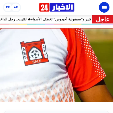
FR
AR
عاجل
ان الدولي يختتم دورته الثامنة بنجاح كبير و”سمفونية أحيدوس” تخطف الأضواء