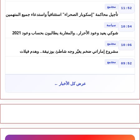
مرشح الانتخابات التشريعية
مجتمع
11:52
تأجيل محاكمة "إسكوبار الصحراء" استئنافياً واستدعاء جميع المتهمين
في حالة سراح
سياسة
10:54
شوكي يعيد وعود الأحرار.. والمغاربة يطالبون بحساب وعود 2021
مجتمع
10:06
مشروع إماراتي ضخم يغيّر وجه شاطئ بوزنيقة.. وهدم فيلات
وكابينات ينطلق في شتنبر
مجتمع
09:52
كارثة سبتة تتفاقم.. انتشال جثث جديدة واستمرار البحث عن هويات
الضحايا
مجتمع
10:37
عرض كل الأخبار ←
نشرة إنذارية.. موجة حر تصل إلى 47 درجة تضرب عدداً من أقاليم
المغرب
خارج الحدود
09:43
هل تتحول تونس إلى ورقة بيد الجزائر؟ تصريحات تبون تعيد رسم
موازين النفوذ في المغرب العربي
مجتمع
09:30
احتقان بمستشفى ابن سينا بسبب الأجور
رياضة
09:19