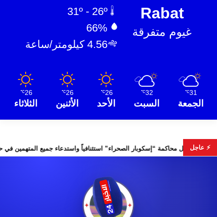
Rabat
31º - 26º
66%
غيوم متفرقة
4.56 كيلومتر/ساعة
26
26
26
32
31
℃
℃
℃
℃
℃
الجمعة
السبت
الأحد
الأثنين
الثلاثاء
⚡ عاجل
التشريعية
تأجيل محاكمة “إسكوبار الصحراء” استئنافياً واستدعاء جمي