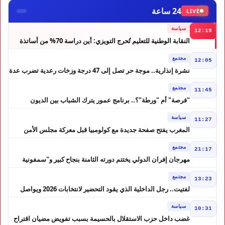
24 ساعة
LIVE
سياسة
12:19
النقابة الوطنية للتعليم تُحرج التويزي: أين دراسة 70% من أساتذة
الحوز؟
مجتمع
12:05
نشرة إنذارية.. موجة حر تصل إلى 47 درجة وزخات رعدية تضرب عدة
أقاليم بالمغرب
مجتمع
11:45
"فرصة" أم "ورطة"؟.. برنامج عمور يترك الشباب بين الديون
والمشاريع المتعثرة
سياسة
11:27
المغرب يفتح صفحة جديدة مع كولومبيا قبل معركة مجلس الأمن
مجتمع
21:17
مهرجان إفران الدولي يختتم دورته الثامنة بنجاح كبير و"سمفونية
أحيدوس" تخطف الأضواء
مجتمع
13:23
لفتيت.. رجل الداخلية الذي يقود التحضير لانتخابات 2026 ويواصل
إصلاح الوزارة
سياسة
10:31
غضب داخل حزب الاستقلال بالحسيمة بسبب تفويض مضيان اقتراح