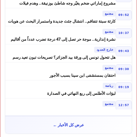
مشروع إماراتي ضخم يغيّر وجه شاطئ بوزنيقة.. وهدم فيلات
وكابينات ينطلق في شتنبر
مجتمع
09:52
كارثة سبتة تتفاقم.. انتشال جثث جديدة واستمرار البحث عن هويات
الضحايا
مجتمع
10:37
نشرة إنذارية.. موجة حر تصل إلى 47 درجة تضرب عدداً من أقاليم
المغرب
خارج الحدود
09:43
هل تتحول تونس إلى ورقة بيد الجزائر؟ تصريحات تبون تعيد رسم
موازين النفوذ في المغرب العربي
مجتمع
09:30
احتقان بمستشفى ابن سينا بسبب الأجور
رياضة
09:19
لبؤات الأطلس إلى ربع النهائي في الصدارة
مجتمع
12:57
كيف تحولت إشاعة إلى موجة هجرة ؟ حكم المحكمة العليا الإسبانية
أشعل أزمة سبتة
مجتمع
10:46
عرض كل الأخبار ←
هل لعبت حسابات من الجزائر دورًا في أحداث سبتة؟ تقرير إسباني
يكشف المعطيات