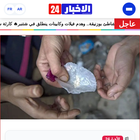
FR
AR
عاجل
🔥 مشروع إماراتي ضخم يغيّر وجه شاطئ بوزنيقة.. وهدم فيلات وكابينات ينط
📰
الأخبار24