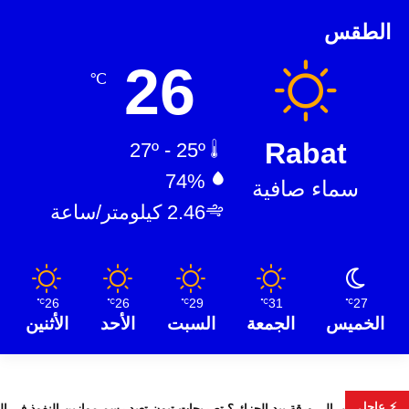
الطقس
26
℃
Rabat
27º - 25º
74%
سماء صافية
2.46 كيلومتر/ساعة
26
26
29
31
27
℃
℃
℃
℃
℃
الخميس
الجمعة
السبت
الأحد
الأثنين
⚡ عاجل
هل تتحول تونس إلى ورقة بيد الجزائر؟ تصريحات تبون تعيد رسم مواز