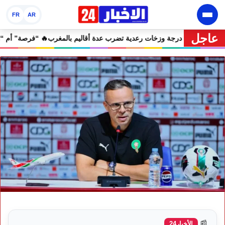
FR
AR
عاجل
 إنذارية.. موجة حر تصل إلى 47 درجة وزخات رعدية تضرب عدة أقاليم بالمغرب
📰
الأخبار24