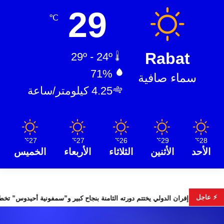
29
℃
Rabat
29º - 24º
71%
سماء صافية
4.25 كيلومتر/ساعة
27
27
26
29
28
℃
℃
℃
℃
℃
الأحد
الأثنين
الثلاثاء
الأربعاء
الخميس
⚡ عاجل
الأمن
مهرجان إفران الدولي يختتم دورته الثامنة بنجاح كبير و”سمفو