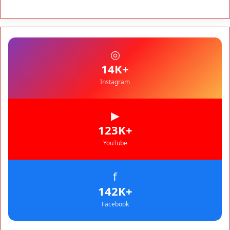
وكابينات ينطلق في شتنبر
مجتمع
09:52
كارثة سبتة تتفاقم.. انتشال جثث جديدة واستمرار البحث عن هويات
الضحايا
مجتمع
10:37
◎
نشرة إنذارية.. موجة حر تصل إلى 47 درجة تضرب عدداً من أقاليم
المغرب
+14K
Instagram
▶
+123K
YouTube
f
+142K
Facebook