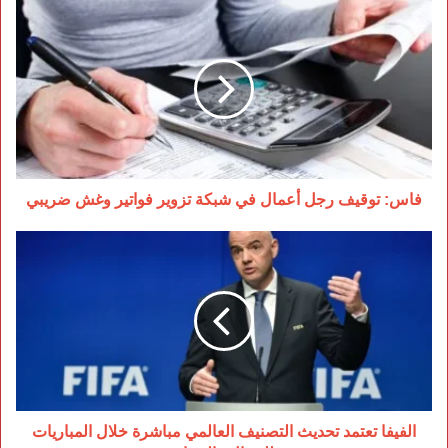
فاس:
توقيف
رجل
أعمال
في
شبكة
تزوير
فواتير
وغش
ضريبي
فاس: توقيف رجل أعمال في شبكة تزوير فواتير وغش ضريبي
الفيفا
تعتمد
تحديث
التصنيف
العالمي
مباشرة
خلال
المباريات
للرجال
والنساء
الفيفا تعتمد تحديث التصنيف العالمي مباشرة خلال المباريات