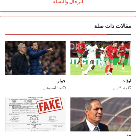
للرجال والنساء
مقالات ذات صلة
لبؤات…
جواو…
منذ 5 أيام
منذ أسبوعين