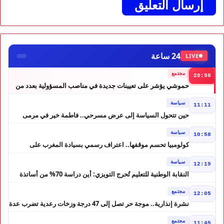
24 ساعة
LIVE
مجتمع
20:58
حموشي يؤشر على تعيينات جديدة في مناصب المسؤولية بعدد من
ولايات أمن المملكة
سياسة
11:11
حين تتحول السياسة إلى عرض مسرحي.. فاطمة خير في مرمى
التعليقات الساخرة
سياسة
10:58
كولومبيا تحسم موقفها.. اعتراف رسمي بسيادة المغرب على
الصحراء
سياسة
12:19
النقابة الوطنية للتعليم تُحرج التويزي: أين دراسة 70% من أساتذة
الحوز؟
مجتمع
12:05
نشرة إنذارية.. موجة حر تصل إلى 47 درجة وزخات رعدية تضرب عدة
أقاليم بالمغرب
مجتمع
11:45