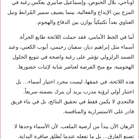
أوناحي، بلال الخنوص، وإسماعيل صابيري يعكس رغبة في
المزج بين الإبداع والفعالية، بينما يضيف سمير المُرابط ونيل
العناوي بعداً تكتيكياً يوازن بين الدفاع والهجوم.
أما في الخط الأمامي، فقد حملت اللائحة طابع الجرأة.
أسماء مثل إبراهيم دياز، سفيان رحيمي، أيوب الكعبي، وعبد
الصمد الزلزولي تؤشر على رغبة واضحة في تنويع الحلول
الهجومية، مع منح الفرصة لعناصر شابة لإثبات حضورها.
هذه اللائحة، في عمقها، ليست مجرد اختيار أسماء… بل
اختبار أولي لرؤية مدرب يريد أن يترك بصمته سريعاً.
فالتحدي لا يكمن فقط في تحقيق النتائج، بل في بناء فريق
قادر على الاستمرارية والمنافسة.
الرهان الآن يبدأ من أرضية الملعب. لأن الأسماء وحدها لا
تصنع الفارق… بل ما تفعله عندما تُطلق صافرة البداية.