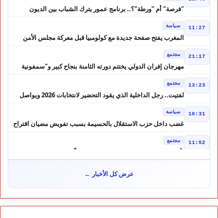
"فرصة" أم "ورطة"؟.. برنامج عمور يترك الشباب بين الديون
والمشاريع المتعثرة
سياسة
11:27
المغرب يفتح صفحة جديدة مع كولومبيا قبل معركة مجلس الأمن
مجتمع
21:17
مهرجان إفران الدولي يختتم دورته الثامنة بنجاح كبير و"سمفونية
أحيدوس" تخطف الأضواء
مجتمع
13:23
لفتيت.. رجل الداخلية الذي يقود التحضير لانتخابات 2026 ويواصل
إصلاح الوزارة
سياسة
10:31
غضب داخل حزب الاستقلال بالحسيمة بسبب تفويض مضيان اقتراح
مرشح الانتخابات التشريعية
مجتمع
11:52
تأجيل محاكمة "إسكوبار الصحراء" استئنافياً واستدعاء جميع المتهمين
في حالة سراح
سياسة
10:54
عرض كل الأخبار ←
شوكي يعيد وعود الأحرار.. والمغاربة يطالبون بحساب وعود 2021
مجتمع
10:06
مشروع إماراتي ضخم يغيّر وجه شاطئ بوزنيقة.. وهدم فيلات