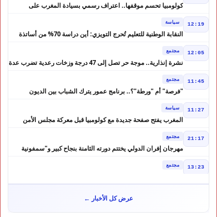
كولومبيا تحسم موقفها.. اعتراف رسمي بسيادة المغرب على
الصحراء
سياسة
12:19
النقابة الوطنية للتعليم تُحرج التويزي: أين دراسة 70% من أساتذة
الحوز؟
مجتمع
12:05
نشرة إنذارية.. موجة حر تصل إلى 47 درجة وزخات رعدية تضرب عدة
أقاليم بالمغرب
مجتمع
11:45
"فرصة" أم "ورطة"؟.. برنامج عمور يترك الشباب بين الديون
والمشاريع المتعثرة
سياسة
11:27
المغرب يفتح صفحة جديدة مع كولومبيا قبل معركة مجلس الأمن
مجتمع
21:17
مهرجان إفران الدولي يختتم دورته الثامنة بنجاح كبير و"سمفونية
أحيدوس" تخطف الأضواء
مجتمع
13:23
لفتيت.. رجل الداخلية الذي يقود التحضير لانتخابات 2026 ويواصل
إصلاح الوزارة
سياسة
10:31
عرض كل الأخبار ←
غضب داخل حزب الاستقلال بالحسيمة بسبب تفويض مضيان اقتراح
مرشح الانتخابات التشريعية