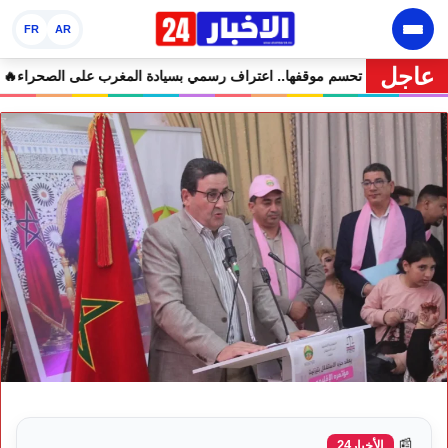
FR
AR
عاجل
ي مرمى التعليقات الساخرة
🔥 كولومبيا تحسم موقفها.. اعتراف رسمي بسياد
📰
الأخبار24