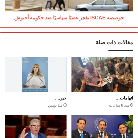
أخنوش
خوصصة ISCAE تفجر غضبًا سياسيًا ضد حكومة أخنوش
مقالات ذات صلة
اتهامات…
حين…
منذ 8 ساعات
منذ يومين