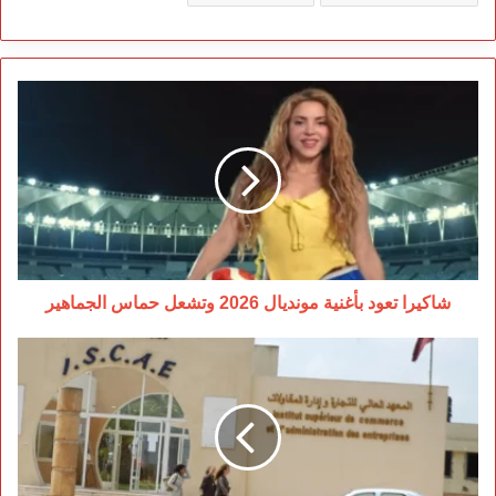
شاكيرا
تعود
بأغنية
مونديال
2026
وتشعل
حماس
الجماهير
شاكيرا تعود بأغنية مونديال 2026 وتشعل حماس الجماهير
خوصصة
ISCAE
تفجر
غضبًا
سياسيًا
ضد
حكومة