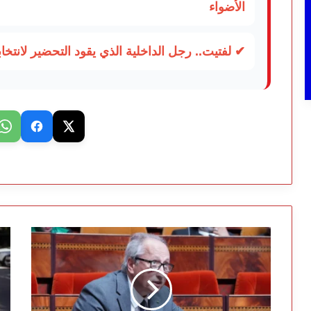
الأضواء
✔ لفتيت.. رجل الداخلية الذي يقود التحضير لانتخابات 2026 ويواصل إصلاح ال
تصريح
“غ
“النمذجة”
با
يورط
حي
برادة
يت
ويشعل
تو
السخرية
ال