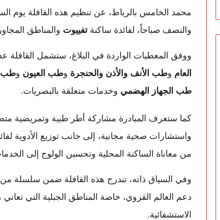
محمد الخامس بالرباط، عن تنظيم هذه القافلة يوم ال
والنصف صباحاً، لفائدة ساكنة
تفييوت
والمناطق المجاور
ووفق المعطيات الواردة في البلاغ، ستشمل القافلة عد
العام
و
طب الأنف والأذن والحنجرة
و
طب العيون
و
طب ال
طب الجهاز الهضمي
وخدمات متعلقة بالبصريات.
كما ستعرف المبادرة مشاركة أطر طبية وتمريضية م
واستشارات صحية مجانية، إلى جانب توزيع الأدوية لفا
من معاناة الساكنة المحلية وتحسين الولوج إلى الخدما
وفي السياق ذاته، تندرج هذه القافلة ضمن سلسلة من ا
دعم العالم القروي، خاصة المناطق الجبلية التي تعاني
الاستشفائية.