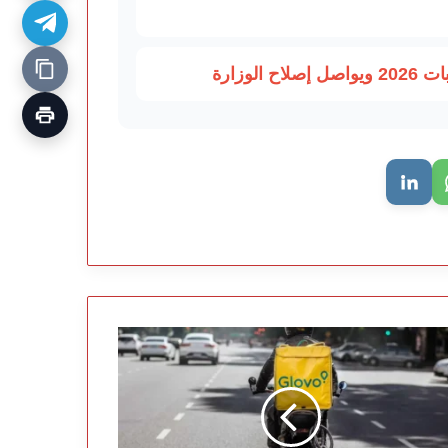
وزارة
لوفو”
لمغرب..
ن
حول
صيل
طلبات