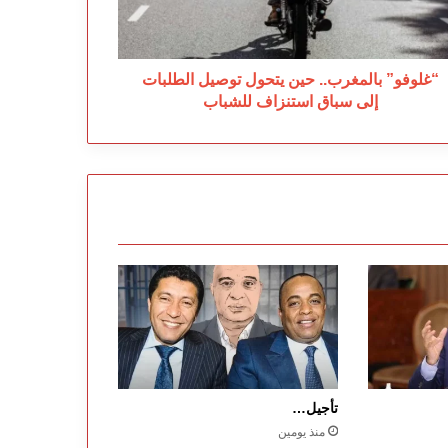
ى
اق
تنزاف
شباب
“غلوفو” بالمغرب.. حين يتحول توصيل الطلبات
إلى سباق استنزاف للشباب
تأجيل…
منذ يومين