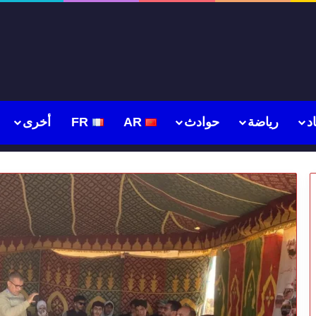
د
رياضة
حوادث
AR
FR
أخرى