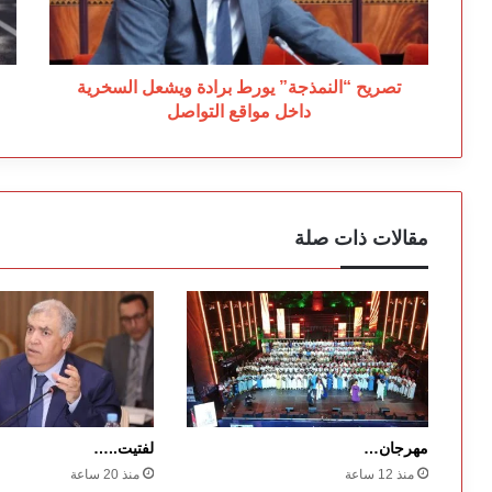
داخل
إل
مواقع
سب
التواصل
اس
لل
تصريح “النمذجة” يورط برادة ويشعل السخرية
داخل مواقع التواصل
مقالات ذات صلة
مهرجان…
لفتيت..…
منذ 12 ساعة
منذ 20 ساعة