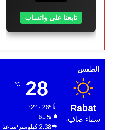
تابعنا على واتساب
الطقس
28
℃
Rabat
32º - 26º
61%
سماء صافية
2.38 كيلومتر/ساعة