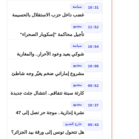
لانتخابات 2026 ويواصل إصلاح الوزارة
سياسة
10:31
غضب داخل حزب الاستقلال بالحسيمة
بسبب تفويض مضيان اقتراح مرشح
مجتمع
11:52
الانتخابات التشريعية
تأجيل محاكمة "إسكوبار الصحراء"
استئنافياً واستدعاء جميع المتهمين في
سياسة
10:54
حالة سراح
شوكي يعيد وعود الأحرار.. والمغاربة
يطالبون بحساب وعود 2021
مجتمع
10:06
مشروع إماراتي ضخم يغيّر وجه شاطئ
بوزنيقة.. وهدم فيلات وكابينات ينطلق
مجتمع
09:52
في شتنبر
كارثة سبتة تتفاقم.. انتشال جثث جديدة
واستمرار البحث عن هويات الضحايا
مجتمع
10:37
نشرة إنذارية.. موجة حر تصل إلى 47
درجة تضرب عدداً من أقاليم المغرب
خارج الحدود
09:43
هل تتحول تونس إلى ورقة بيد الجزائر؟
تصريحات تبون تعيد رسم موازين النفوذ