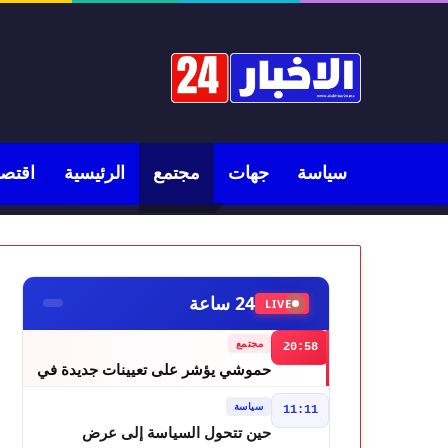
سياسة
جهات
مجتمع
الرئيسية
اقتصا
24 ساعة
LIVE
مجتمع
20:58
حموشي يؤشر على تعيينات جديدة في
مناصب المسؤولية بعدد من ولايات أمن
سياسة
11:11
المملكة
حين تتحول السياسة إلى عرض