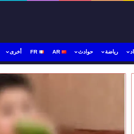
د
رياضة
حوادث
AR
FR
أخرى