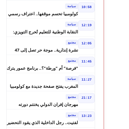
مسرحي.. فاطمة خير في مرمى
سياسة
10:58
التعليقات الساخرة
كولومبيا تحسم موقفها.. اعتراف رسمي
بسيادة المغرب على الصحراء
سياسة
12:19
النقابة الوطنية للتعليم تُحرج التويزي:
أين دراسة 70% من أساتذة الحوز؟
مجتمع
12:05
نشرة إنذارية.. موجة حر تصل إلى 47
درجة وزخات رعدية تضرب عدة أقاليم
مجتمع
11:45
بالمغرب
"فرصة" أم "ورطة"؟.. برنامج عمور يترك
الشباب بين الديون والمشاريع المتعثرة
سياسة
11:27
المغرب يفتح صفحة جديدة مع كولومبيا
قبل معركة مجلس الأمن
مجتمع
21:17
مهرجان إفران الدولي يختتم دورته
الثامنة بنجاح كبير و"سمفونية أحيدوس"
مجتمع
13:23
تخطف الأضواء
لفتيت.. رجل الداخلية الذي يقود التحضير
لانتخابات 2026 ويواصل إصلاح الوزارة