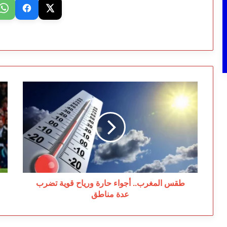
طقس
عو
المغرب..
حك
أجواء
تم
حارة
دف
ورياح
قو
قوية
لب
تضرب
سا
عدة
جي
مناطق
طقس المغرب.. أجواء حارة ورياح قوية تضرب
عدة مناطق