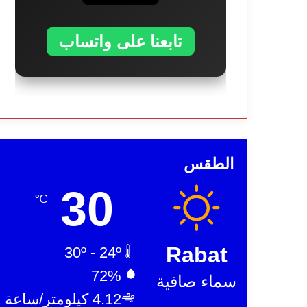
تابعنا على واتساب
الطقس
30
℃
Rabat
30º - 24º
72%
سماء صافية
4.12 كيلومتر/ساعة