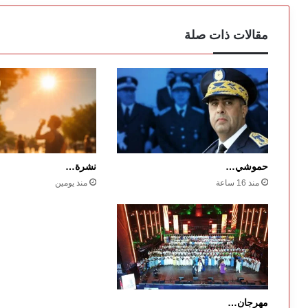
مقالات ذات صلة
حموشي…
نشرة…
منذ 16 ساعة
منذ يومين
مهرجان…