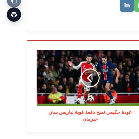
دة
يمي
نح
عة
ية
اريس
ن
رمان
عودة حكيمي تمنح دفعة قوية لباريس سان
جيرمان