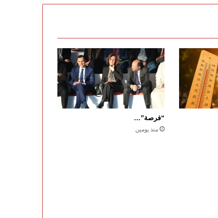
“فرصة”…
منذ يومين