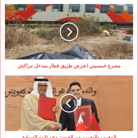
مصرع
خمسيني
اعترض
طريق
قطار
بمدخل
مراكش
مصرع خمسيني اعترض طريق قطار بمدخل مراكش
المغرب
والبحرين
من
العيون:
دعم
ثابت
للسيادة
المغرب والبحرين من العيون: دعم ثابت للسيادة