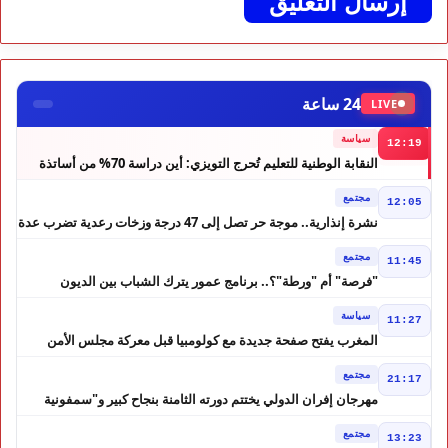
24 ساعة
LIVE
سياسة
12:19
النقابة الوطنية للتعليم تُحرج التويزي: أين دراسة 70% من أساتذة
الحوز؟
مجتمع
12:05
نشرة إنذارية.. موجة حر تصل إلى 47 درجة وزخات رعدية تضرب عدة
أقاليم بالمغرب
مجتمع
11:45
"فرصة" أم "ورطة"؟.. برنامج عمور يترك الشباب بين الديون
والمشاريع المتعثرة
سياسة
11:27
المغرب يفتح صفحة جديدة مع كولومبيا قبل معركة مجلس الأمن
مجتمع
21:17
مهرجان إفران الدولي يختتم دورته الثامنة بنجاح كبير و"سمفونية
أحيدوس" تخطف الأضواء
مجتمع
13:23