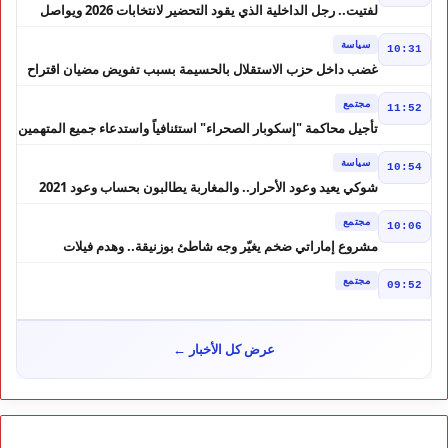
لفتيت.. رجل الداخلية الذي يقود التحضير لانتخابات 2026 ويواصل
إصلاح الوزارة
سياسة
10:31
غضب داخل حزب الاستقلال بالحسيمة بسبب تفويض مضيان اقتراح
مرشح الانتخابات التشريعية
مجتمع
11:52
تأجيل محاكمة "إسكوبار الصحراء" استئنافياً واستدعاء جميع المتهمين
في حالة سراح
سياسة
10:54
شوكي يعيد وعود الأحرار.. والمغاربة يطالبون بحساب وعود 2021
مجتمع
10:06
مشروع إماراتي ضخم يغيّر وجه شاطئ بوزنيقة.. وهدم فيلات
وكابينات ينطلق في شتنبر
مجتمع
09:52
كارثة سبتة تتفاقم.. انتشال جثث جديدة واستمرار البحث عن هويات
الضحايا
مجتمع
10:37
عرض كل الأخبار ←
نشرة إنذارية.. موجة حر تصل إلى 47 درجة تضرب عدداً من أقاليم
المغرب
خارج الحدود
09:43
هل تتحول تونس إلى ورقة بيد الجزائر؟ تصريحات تبون تعيد رسم
موازين النفوذ في المغرب العربي