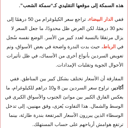
هذه السمكة إلى موقعها التقليدي كـ“سمكة الشعب”.
ففي
الدار البيضاء
، تراجع سعر الكيلوغرام من 50 درهمًا إلى
نحو 30 درهمًا، لكن العرض ظل محدودًا، ما جعل السعر لا
يزال مرتفعًا بالنسبة لعدد كبير من الأسر. الوضع نفسه سُجل
في
الرباط
، حيث بدت الندرة واضحة في بعض الأسواق، وتم
تعويض السردين بأنواع أخرى من الأسماك، في ظل تأثيرات
الأحوال الجوية وتقلبات الإمدادات.
المفارقة أن الأسعار تختلف بشكل كبير بين المناطق. ففي
أكادير
، تراوح سعر السردين بين 8 و10 دراهم للكيلوغرام، ما
يعكس الفارق الكبير بين موانئ الجنوب والأسواق الكبرى في
الوسط والشمال. هذا التفاوت يُعزى، وفق مهنيين، إلى تدخل
الوسطاء الذين يبررون الأسعار المرتفعة بندرة طارئة، بينما
ترتفع هوامش أرباحهم على حساب المستهلك.