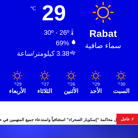
29
℃
Rabat
30º - 26º
69%
سماء صافية
3.38 كيلومتر/ساعة
29
27
26
29
30
℃
℃
℃
℃
℃
السبت
الأحد
الأثنين
الثلاثاء
الأربعاء
⚡ عاجل
 التشريعية
تأجيل محاكمة “إسكوبار الصحراء” استئنافياً واستدعاء جم