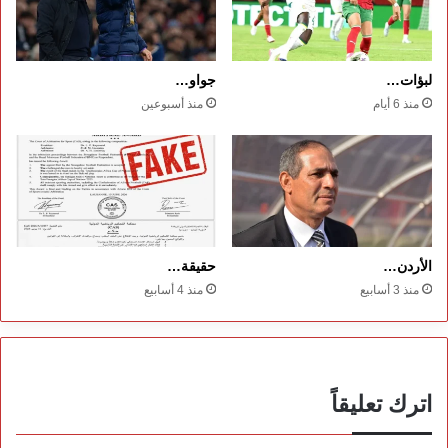
لبؤات…
جواو…
منذ 6 أيام
منذ أسبوعين
الأردن…
حقيقة…
منذ 3 أسابيع
منذ 4 أسابيع
اترك تعليقاً