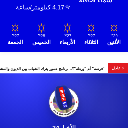
4.17 كيلومتر/ساعة
27
28
27
27
29
℃
℃
℃
℃
℃
الأثنين
الثلاثاء
الأربعاء
الخميس
الجمعة
⚡ عاجل
“فرصة” أم “ورطة”؟.. برنامج عمور يترك الشباب بين
الأخبار24