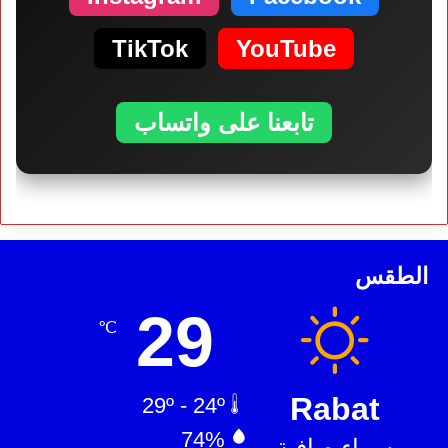
TikTok
YouTube
تابعنا على واتساب
الطقس
29
℃
Rabat
29º - 24º
74%
سماء صافية