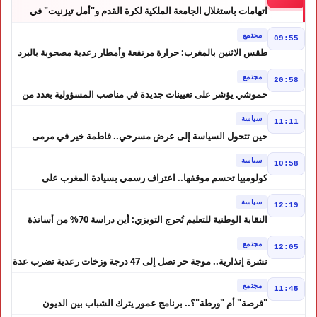
اتهامات باستغلال الجامعة الملكية لكرة القدم و"أمل تيزنيت" في
حملة انتخابية تثير الجدل
مجتمع
09:55
طقس الاثنين بالمغرب: حرارة مرتفعة وأمطار رعدية مصحوبة بالبرد
في عدة مناطق
مجتمع
20:58
حموشي يؤشر على تعيينات جديدة في مناصب المسؤولية بعدد من
ولايات أمن المملكة
سياسة
11:11
حين تتحول السياسة إلى عرض مسرحي.. فاطمة خير في مرمى
التعليقات الساخرة
سياسة
10:58
كولومبيا تحسم موقفها.. اعتراف رسمي بسيادة المغرب على
الصحراء
سياسة
12:19
النقابة الوطنية للتعليم تُحرج التويزي: أين دراسة 70% من أساتذة
الحوز؟
مجتمع
12:05
نشرة إنذارية.. موجة حر تصل إلى 47 درجة وزخات رعدية تضرب عدة
أقاليم بالمغرب
مجتمع
11:45
"فرصة" أم "ورطة"؟.. برنامج عمور يترك الشباب بين الديون
والمشاريع المتعثرة