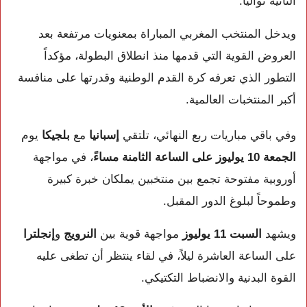
الثانية توالياً.
ويدخل المنتخب المغربي المباراة بمعنويات مرتفعة بعد
العروض القوية التي قدمها منذ انطلاق البطولة، مؤكداً
التطور الذي تعرفه كرة القدم الوطنية وقدرتها على منافسة
أكبر المنتخبات العالمية.
وفي باقي مباريات ربع النهائي، تلتقي
إسبانيا
مع
بلجيكا
يوم
الجمعة 10 يوليوز على الساعة الثامنة مساءً
، في مواجهة
أوروبية مفتوحة تجمع بين منتخبين يملكان خبرة كبيرة
وطموحاً لبلوغ الدور المقبل.
ويشهد
السبت 11 يوليوز
مواجهة قوية بين
النرويج
و
إنجلترا
على الساعة العاشرة ليلاً، في لقاء ينتظر أن تطغى عليه
القوة البدنية والانضباط التكتيكي.