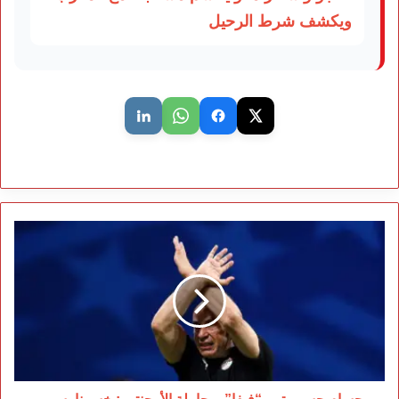
ويكشف شرط الرحيل
حسام
حسن
يتهم
“فيفا”
بمجاملة
الأرجنتين:
خسرنا
بسبب
التحكيم
لا