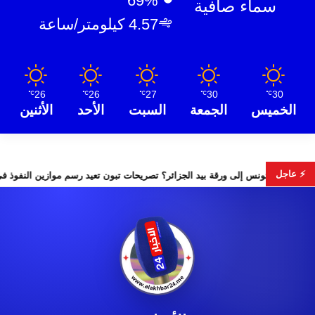
69%
سماء صافية
4.57 كيلومتر/ساعة
26
26
27
30
30
℃
℃
℃
℃
℃
الخميس
الجمعة
السبت
الأحد
الأثنين
⚡ عاجل
هل تتحول تونس إلى ورقة بيد الجزائر؟ تصريحات تبون تعيد رس