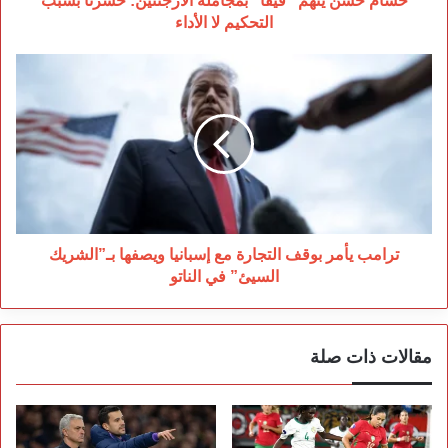
حسام حسن يتهم “فيفا” بمجاملة الأرجنتين: خسرنا بسبب
الأداء
التحكيم لا الأداء
ترامب
يأمر
بوقف
التجارة
مع
إسبانيا
ويصفها
بـ”الشريك
السيئ”
في
ترامب يأمر بوقف التجارة مع إسبانيا ويصفها بـ”الشريك
الناتو
السيئ” في الناتو
مقالات ذات صلة