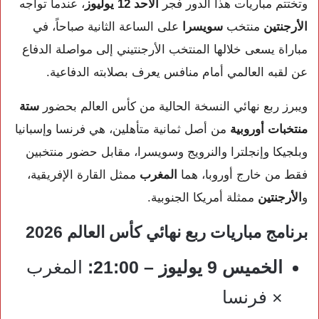
وتختتم مباريات هذا الدور فجر
الأحد 12 يوليوز
، عندما تواجه
الأرجنتين
منتخب
سويسرا
على الساعة الثانية صباحاً، في
مباراة يسعى خلالها المنتخب الأرجنتيني إلى مواصلة الدفاع
عن لقبه العالمي أمام منافس يعرف بصلابته الدفاعية.
ويبرز ربع نهائي النسخة الحالية من كأس العالم بحضور
ستة
منتخبات أوروبية
من أصل ثمانية متأهلين، هي فرنسا وإسبانيا
وبلجيكا وإنجلترا والنرويج وسويسرا، مقابل حضور منتخبين
فقط من خارج أوروبا، هما
المغرب
ممثل القارة الإفريقية،
و
الأرجنتين
ممثلة أمريكا الجنوبية.
برنامج مباريات ربع نهائي كأس العالم 2026
الخميس 9 يوليوز – 21:00:
المغرب
× فرنسا