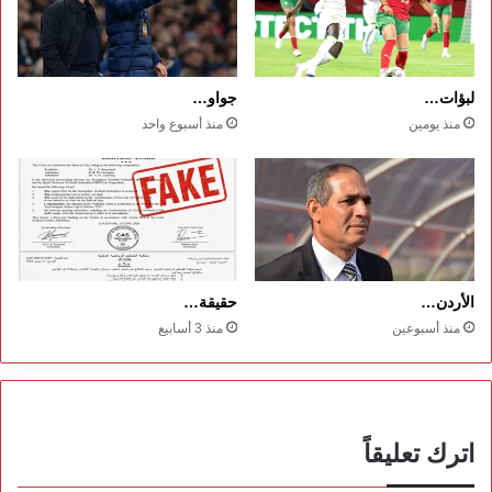
لبؤات…
جواو…
منذ يومين
منذ أسبوع واحد
الأردن…
حقيقة…
منذ أسبوعين
منذ 3 أسابيع
اترك تعليقاً