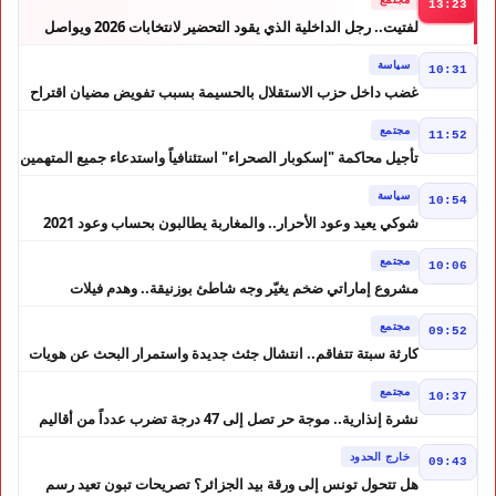
13:23
لفتيت.. رجل الداخلية الذي يقود التحضير لانتخابات 2026 ويواصل
إصلاح الوزارة
سياسة
10:31
غضب داخل حزب الاستقلال بالحسيمة بسبب تفويض مضيان اقتراح
مرشح الانتخابات التشريعية
مجتمع
11:52
تأجيل محاكمة "إسكوبار الصحراء" استئنافياً واستدعاء جميع المتهمين
في حالة سراح
سياسة
10:54
شوكي يعيد وعود الأحرار.. والمغاربة يطالبون بحساب وعود 2021
مجتمع
10:06
مشروع إماراتي ضخم يغيّر وجه شاطئ بوزنيقة.. وهدم فيلات
وكابينات ينطلق في شتنبر
مجتمع
09:52
كارثة سبتة تتفاقم.. انتشال جثث جديدة واستمرار البحث عن هويات
الضحايا
مجتمع
10:37
نشرة إنذارية.. موجة حر تصل إلى 47 درجة تضرب عدداً من أقاليم
المغرب
خارج الحدود
09:43
هل تتحول تونس إلى ورقة بيد الجزائر؟ تصريحات تبون تعيد رسم