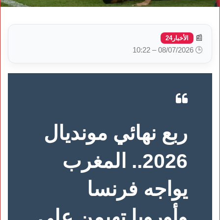
📰
الأخبار24
🕒 08/07/2026 – 10:22
ربع نهائي مونديال
2026.. المغرب
يواجه فرنسا
وأوروبا تهيمن على