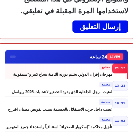
لاستخدامها المرة المقبلة في تعليقي.
24 ساعة
LIVE
مجتمع
21:17
مهرجان إفران الدولي يختتم دورته الثامنة بنجاح كبير و"سمفونية
أحيدوس" تخطف الأضواء
مجتمع
13:23
لفتيت.. رجل الداخلية الذي يقود التحضير لانتخابات 2026 ويواصل
إصلاح الوزارة
سياسة
10:31
غضب داخل حزب الاستقلال بالحسيمة بسبب تفويض مضيان اقتراح
مرشح الانتخابات التشريعية
مجتمع
11:52
تأجيل محاكمة "إسكوبار الصحراء" استئنافياً واستدعاء جميع المتهمين
في حالة سراح