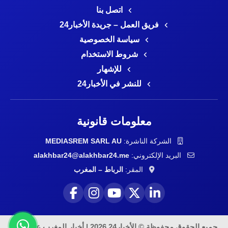
اتصل بنا
فريق العمل – جريدة الأخبار24
سياسة الخصوصية
شروط الاستخدام
للإشهار
للنشر في الأخبار24
معلومات قانونية
الشركة الناشرة:
MEDIASREM SARL AU
البريد الإلكتروني:
alakhbar24@alakhbar24.me
المقر:
الرباط – المغرب
جميع الحقوق محفوظة © الأخبار24 2026 | أخبار المغرب على مدار