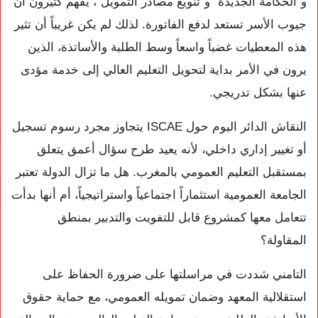
و”الحكامة الجديدة” و”تنويع مصادر التمويل”، يفهم كثيرون أن
جيوب الأسر تستعد لدفع الفاتورة. لذلك لم يكن غريباً أن تثير
هذه المعطيات غضباً واسعاً وسط الطلبة والأساتذة، الذين
يرون في الأمر بداية لتحويل التعليم العالي إلى خدمة مؤدى
عنها بشكل تدريجي.
النقاش الدائر اليوم حول ISCAE يتجاوز مجرد رسوم تسجيل
أو تغيير إداري داخلي، لأنه يعيد طرح سؤال أعمق يتعلق
بمستقبل التعليم العمومي بالمغرب. هل ما تزال الدولة تعتبر
الجامعة العمومية استثماراً اجتماعياً واستراتيجياً، أم أنها بدأت
تتعامل معها كمشروع قابل للتفويت والتدبير بمنطق
المقاولة؟
التامني شددت في مراسلتها على ضرورة الحفاظ على
استقلالية المعهد وضمان تمويله العمومي، مع حماية حقوق