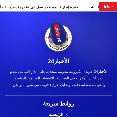
⚡ عاجل
ستمرار البحث عن هويات الضحايا
نشرة إنذارية.. موجة حر تصل إلى 47 درجة تضرب عدداً من أقاليم المغرب
الأخبار24
الأخبار24
جريدة إلكترونية مغربية متجددة على مدار الساعة، تقدم
آخر أخبار المغرب في السياسة، الاقتصاد، المجتمع، الرياضة
والجهات، بتغطية دقيقة وتحليل جريء قريب من نبض المواطن.
روابط سريعة
الرئيسية