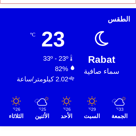
الطقس
23
℃
Rabat
33º - 23º
82%
سماء صافية
2.02 كيلومتر/ساعة
26
25
26
29
33
℃
℃
℃
℃
℃
الجمعة
السبت
الأحد
الأثنين
الثلاثاء