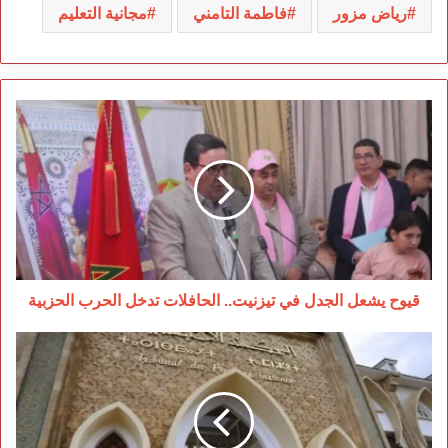
رياض مزور
فاطمة التامني
مجانية التعليم
قيوح
يشعل
الجدل
في
تيزنيت..
الحافلات
تدخل
الحرب
الحزبية
قيوح يشعل الجدل في تيزنيت.. الحافلات تدخل الحرب الحزبية
سقوط
“سمسار
المحاكم”
بسلا
يفضح
سماسرة