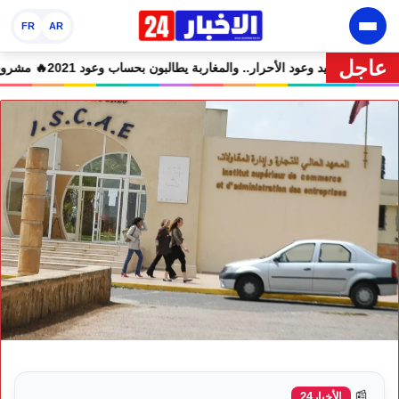
FR
AR
عاجل
جميع المتهمين في حالة سراح
🔥 شوكي يعيد وعود الأحرار.. والمغاربة يطالبون بحس
📰
الأخبار24