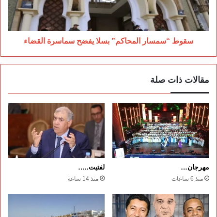
القضاء
سقوط “سمسار المحاكم” بسلا يفضح سماسرة القضاء
مقالات ذات صلة
مهرجان…
لفتيت..…
منذ 6 ساعات
منذ 14 ساعة