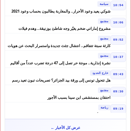
سياسة
10:54
شوكي يعيد وعود الأحرار.. والمغاربة يطالبون بحساب وعود 2021
مجتمع
10:06
مشروع إماراتي ضخم يغيّر وجه شاطئ بوزنيقة.. وهدم فيلات
وكابينات ينطلق في شتنبر
مجتمع
09:52
كارثة سبتة تتفاقم.. انتشال جثث جديدة واستمرار البحث عن هويات
الضحايا
مجتمع
10:37
نشرة إنذارية.. موجة حر تصل إلى 47 درجة تضرب عدداً من أقاليم
المغرب
خارج الحدود
09:43
هل تتحول تونس إلى ورقة بيد الجزائر؟ تصريحات تبون تعيد رسم
موازين النفوذ في المغرب العربي
مجتمع
09:30
احتقان بمستشفى ابن سينا بسبب الأجور
رياضة
09:19
لبؤات الأطلس إلى ربع النهائي في الصدارة
مجتمع
12:57
عرض كل الأخبار ←