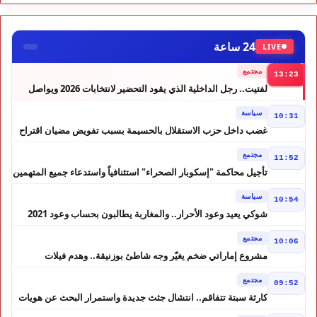
24 ساعة
LIVE
مجتمع
13:23
لفتيت.. رجل الداخلية الذي يقود التحضير لانتخابات 2026 ويواصل
إصلاح الوزارة
سياسة
10:31
غضب داخل حزب الاستقلال بالحسيمة بسبب تفويض مضيان اقتراح
مرشح الانتخابات التشريعية
مجتمع
11:52
تأجيل محاكمة "إسكوبار الصحراء" استئنافياً واستدعاء جميع المتهمين
في حالة سراح
سياسة
10:54
شوكي يعيد وعود الأحرار.. والمغاربة يطالبون بحساب وعود 2021
مجتمع
10:06
مشروع إماراتي ضخم يغيّر وجه شاطئ بوزنيقة.. وهدم فيلات
وكابينات ينطلق في شتنبر
مجتمع
09:52
كارثة سبتة تتفاقم.. انتشال جثث جديدة واستمرار البحث عن هويات
الضحايا