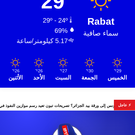
29
Rabat
29º - 24º
69%
سماء صافية
5.17 كيلومتر/ساعة
26
26
27
30
29
℃
℃
℃
℃
℃
الخميس
الجمعة
السبت
الأحد
الأثنين
⚡ عاجل
هل تتحول تونس إلى ورقة بيد الجزائر؟ تصريحات تبون تعيد رسم