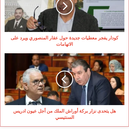
جديدة
حول
عقار
المنصوري
ويرد
على
الاتهامات
كودار يفجر معطيات جديدة حول عقار المنصوري ويرد على
الاتهامات
هل
يتحدى
نزار
بركة
أوراش
الملك
من
أجل
عيون
ادريس
هل يتحدى نزار بركة أوراش الملك من أجل عيون ادريس
السنتيسي
السنتيسي