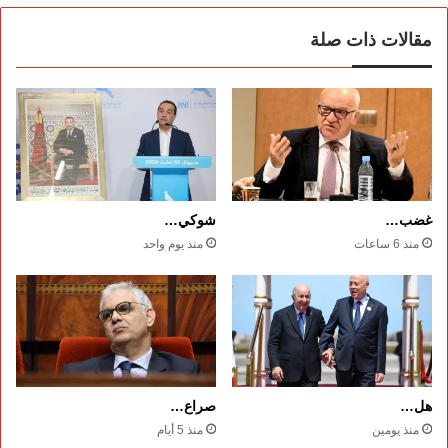
مقالات ذات صلة
غضب…
شوكي…
منذ 6 ساعات
منذ يوم واحد
هل…
صراع…
منذ يومين
منذ 5 أيام