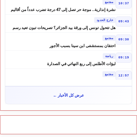
مجتمع
10:37
نشرة إنذارية.. موجة حر تصل إلى 47 درجة تضرب عدداً من أقاليم
المغرب
خارج الحدود
09:43
هل تتحول تونس إلى ورقة بيد الجزائر؟ تصريحات تبون تعيد رسم
موازين النفوذ في المغرب العربي
مجتمع
09:30
احتقان بمستشفى ابن سينا بسبب الأجور
رياضة
09:19
لبؤات الأطلس إلى ربع النهائي في الصدارة
مجتمع
12:57
كيف تحولت إشاعة إلى موجة هجرة ؟ حكم المحكمة العليا الإسبانية
أشعل أزمة سبتة
مجتمع
10:46
عرض كل الأخبار ←
هل لعبت حسابات من الجزائر دورًا في أحداث سبتة؟ تقرير إسباني
يكشف المعطيات
مجتمع
10:24
طقس الاثنين بالمغرب.. أجواء حارة بعدد من المناطق ورعود مرتقبة
بالأطلس والجنوب الشرقي
مجتمع
09:51
زيادة مفاجئة في أسعار المحروقات بالمغرب.. درهم إضافي للغازوال