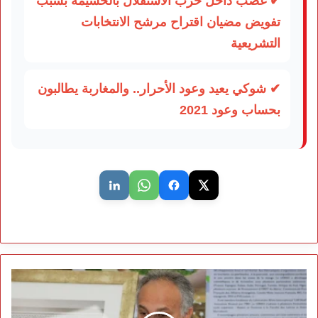
✔ غضب داخل حزب الاستقلال بالحسيمة بسبب
تفويض مضيان اقتراح مرشح الانتخابات
التشريعية
✔ شوكي يعيد وعود الأحرار.. والمغاربة يطالبون
بحساب وعود 2021
كودار
يفجر
معطيات