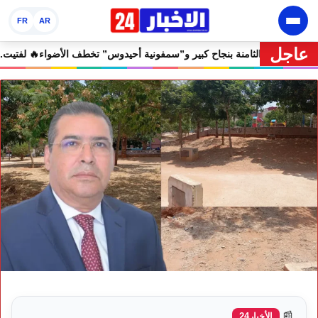
FR
AR
عاجل
لأمن
🔥 مهرجان إفران الدولي يختتم دورته الثامنة بنجاح كبير و”سمفونية أحي
📰
الأخبار24