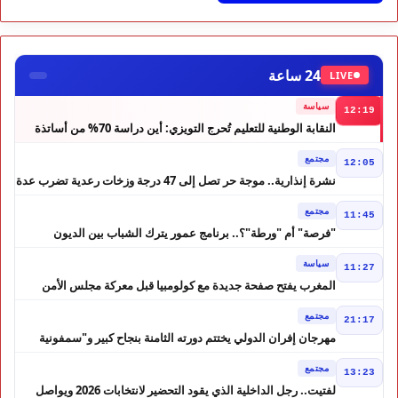
24 ساعة
LIVE
سياسة
12:19
النقابة الوطنية للتعليم تُحرج التويزي: أين دراسة 70% من أساتذة
الحوز؟
مجتمع
12:05
نشرة إنذارية.. موجة حر تصل إلى 47 درجة وزخات رعدية تضرب عدة
أقاليم بالمغرب
مجتمع
11:45
"فرصة" أم "ورطة"؟.. برنامج عمور يترك الشباب بين الديون
والمشاريع المتعثرة
سياسة
11:27
المغرب يفتح صفحة جديدة مع كولومبيا قبل معركة مجلس الأمن
مجتمع
21:17
مهرجان إفران الدولي يختتم دورته الثامنة بنجاح كبير و"سمفونية
أحيدوس" تخطف الأضواء
مجتمع
13:23
لفتيت.. رجل الداخلية الذي يقود التحضير لانتخابات 2026 ويواصل