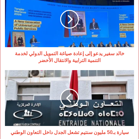
سفير
يدعو
إلى
إعادة
صياغة
التمويل
الدولي
لخدمة
التنمية
خالد سفير يدعو إلى إعادة صياغة التمويل الدولي لخدمة
الترابية
التنمية الترابية والانتقال الأخضر
والانتقال
الأخضر
سيارة
بـ50
مليون
سنتيم
تشعل
الجدل
داخل
التعاون
الوطني
سيارة بـ50 مليون سنتيم تشعل الجدل داخل التعاون الوطني