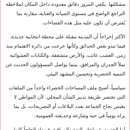
مشكلتها. يكفي المرور دقائق معدودة داخل المكان لملاحظة
التراجع الواضح في مستوى الصيانة والعناية، مقارنة بما
يُفترض أن تكون عليه مثل هذه الفضاءات.
الأكثر إحراجاً أن المدينة مقبلة على محطة انتخابية جديدة،
فيما تبدو بعض الحدائق وكأنها خرجت من دائرة الاهتمام منذ
زمن. العشب غائب، والأرض متشققة، والكتابات العشوائية
تملأ الجدران والمرافق، بينما يواصل المسؤولون الحديث عن
التنمية الحضرية وتحسين المشهد البيئي.
سياسياً، أصبح ملف المساحات الخضراء واحداً من الملفات
التي تختصر طريقة تدبير الشأن المحلي. لأن المواطن لا
يقيس نجاح الجماعة بعدد البلاغات أو التصريحات، بل بما
يراه يومياً في حيه وشارعه وحديقته العمومية.
أما الحديث عن لجان التتبع والمراقبة، فيزداد إلحاحاً كلما