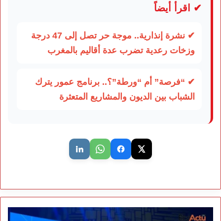
✔ اقرأ أيضاً
✔ نشرة إنذارية.. موجة حر تصل إلى 47 درجة
وزخات رعدية تضرب عدة أقاليم بالمغرب
✔ “فرصة” أم “ورطة”؟.. برنامج عمور يترك
الشباب بين الديون والمشاريع المتعثرة
خالد