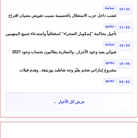
إصلاح الوزارة
سياسة
10:31
غضب داخل حزب الاستقلال بالحسيمة بسبب تفويض مضيان اقتراح
مرشح الانتخابات التشريعية
مجتمع
11:52
تأجيل محاكمة "إسكوبار الصحراء" استئنافياً واستدعاء جميع المتهمين
في حالة سراح
سياسة
10:54
شوكي يعيد وعود الأحرار.. والمغاربة يطالبون بحساب وعود 2021
مجتمع
10:06
مشروع إماراتي ضخم يغيّر وجه شاطئ بوزنيقة.. وهدم فيلات
وكابينات ينطلق في شتنبر
مجتمع
09:52
كارثة سبتة تتفاقم.. انتشال جثث جديدة واستمرار البحث عن هويات
الضحايا
مجتمع
10:37
عرض كل الأخبار ←
نشرة إنذارية.. موجة حر تصل إلى 47 درجة تضرب عدداً من أقاليم
المغرب
خارج الحدود
09:43
هل تتحول تونس إلى ورقة بيد الجزائر؟ تصريحات تبون تعيد رسم
موازين النفوذ في المغرب العربي
مجتمع
09:30