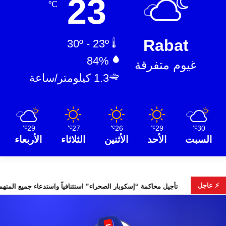
23
℃
Rabat
30º - 23º
84%
غيوم متفرقة
1.3 كيلومتر/ساعة
29
27
26
29
30
℃
℃
℃
℃
℃
السبت
الأحد
الأثنين
الثلاثاء
الأربعاء
⚡ عاجل
 الانتخابات التشريعية
تأجيل محاكمة “إسكوبار الصحراء” استئنافياً