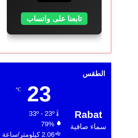
تابعنا على واتساب
الطقس
23
℃
Rabat
33º - 23º
79%
سماء صافية
2.06 كيلومتر/ساعة