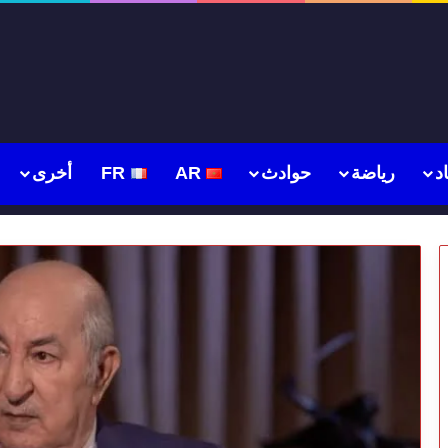
د
رياضة
حوادث
AR
FR
أخرى