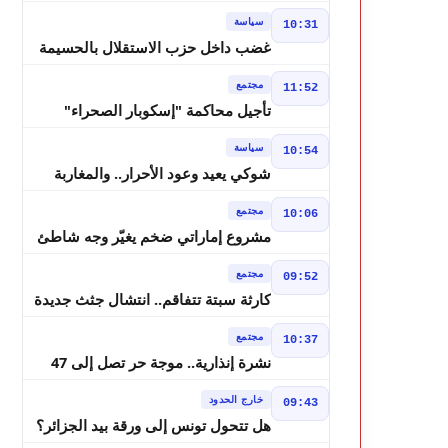
لانتخابات 2026 ويواصل إصلاح الوزارة
سياسة
10:31
غضب داخل حزب الاستقلال بالحسيمة
بسبب تفويض مضيان اقتراح مرشح
مجتمع
11:52
الانتخابات التشريعية
تأجيل محاكمة "إسكوبار الصحراء"
استئنافياً واستدعاء جميع المتهمين في
سياسة
10:54
حالة سراح
شوكي يعيد وعود الأحرار.. والمغاربة
يطالبون بحساب وعود 2021
مجتمع
10:06
مشروع إماراتي ضخم يغيّر وجه شاطئ
بوزنيقة.. وهدم فيلات وكابينات ينطلق
مجتمع
09:52
في شتنبر
كارثة سبتة تتفاقم.. انتشال جثث جديدة
واستمرار البحث عن هويات الضحايا
مجتمع
10:37
نشرة إنذارية.. موجة حر تصل إلى 47
درجة تضرب عدداً من أقاليم المغرب
خارج الحدود
09:43
هل تتحول تونس إلى ورقة بيد الجزائر؟
تصريحات تبون تعيد رسم موازين النفوذ