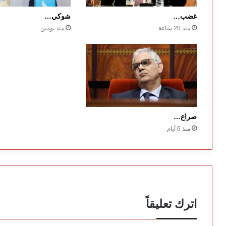
غضب…
شوكي…
منذ 20 ساعة
منذ يومين
صراع…
منذ 6 أيام
اترك تعليقاً