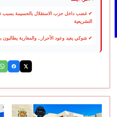
✔ غضب داخل حزب الاستقلال بالحسيمة بسبب تف
التشريعية
✔ شوكي يعيد وعود الأحرار.. والمغاربة يطالبون بحس
تفكيك
تص
خلية
نق