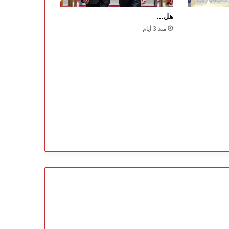
هل…
منذ 3 أيام