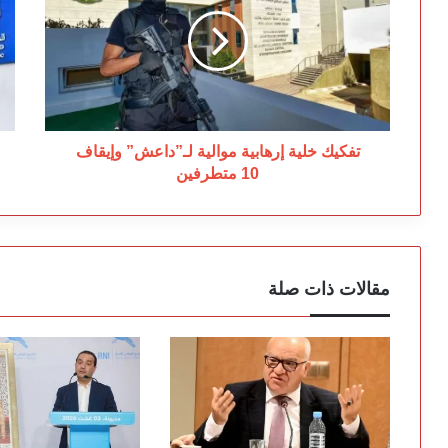
إرهابية
يل
موالية
في
لـ”داعش”
وز
وإيقاف
ال
10
إض
متطرفين
وو
اح
خل
تفكيك خلية إرهابية موالية لـ”داعش” وإيقاف
يو
10 متطرفين
مقالات ذات صلة