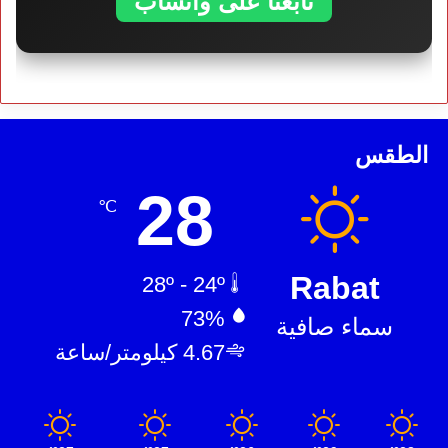
تابعنا على واتساب
الطقس
28
℃
Rabat
28º - 24º
73%
سماء صافية
4.67 كيلومتر/ساعة