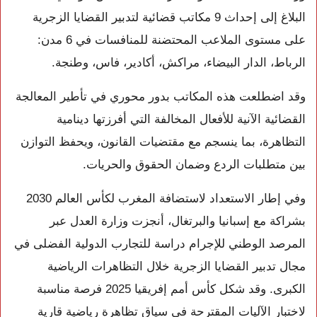
البلاغ إلى إحداث 9 مكاتب قضائية لتدبير القضايا الزجرية
على مستوى الملاعب المحتضنة للمنافسات في 6 مدن:
الرباط، الدار البيضاء، مراكش، أكادير، فاس، وطنجة.
وقد اضطلعت هذه المكاتب بدور محوري في تأطير المعالجة
القضائية الآنية للأفعال المخالفة التي أفرزتها دينامية
التظاهرة، بما ينسجم مع مقتضيات القانون، ويحفظ التوازن
بين متطلبات الردع وضمان الحقوق والحريات.
وفي إطار الاستعداد لاستضافة المغرب لكأس العالم 2030
بشراكة مع إسبانيا والبرتغال، أنجزت وزارة العدل عبر
المرصد الوطني للإجرام دراسة للتجارب الدولية الفضلى في
مجال تدبير القضايا الزجرية خلال التظاهرات الرياضية
الكبرى. وقد شكل كأس أمم إفريقيا 2025 فرصة مناسبة
لاختبار الآليات المقترحة في سياق تظاهرة رياضية قارية