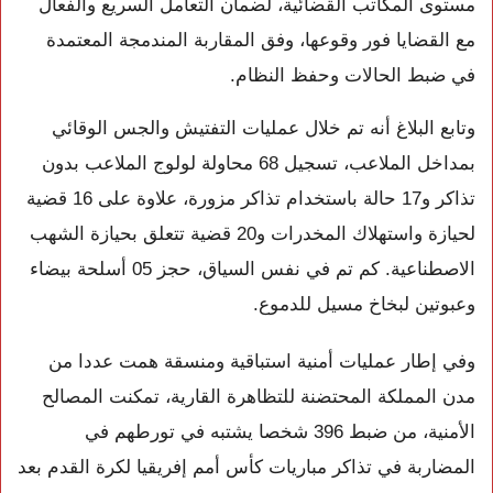
مستوى المكاتب القضائية، لضمان التعامل السريع والفعال
مع القضايا فور وقوعها، وفق المقاربة المندمجة المعتمدة
في ضبط الحالات وحفظ النظام.
وتابع البلاغ أنه تم خلال عمليات التفتيش والجس الوقائي
بمداخل الملاعب، تسجيل 68 محاولة لولوج الملاعب بدون
تذاكر و17 حالة باستخدام تذاكر مزورة، علاوة على 16 قضية
لحيازة واستهلاك المخدرات و20 قضية تتعلق بحيازة الشهب
الاصطناعية. كم تم في نفس السياق، حجز 05 أسلحة بيضاء
وعبوتين لبخاخ مسيل للدموع.
وفي إطار عمليات أمنية استباقية ومنسقة همت عددا من
مدن المملكة المحتضنة للتظاهرة القارية، تمكنت المصالح
الأمنية، من ضبط 396 شخصا يشتبه في تورطهم في
المضاربة في تذاكر مباريات كأس أمم إفريقيا لكرة القدم بعد