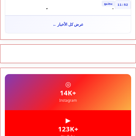
مجتمع
11:52
تأجيل محاكمة "إسكوبار الصحراء" استئنافياً واستدعاء جميع المتهمين
في حالة سراح
سياسة
10:54
عرض كل الأخبار ←
شوكي يعيد وعود الأحرار.. والمغاربة يطالبون بحساب وعود 2021
مجتمع
10:06
مشروع إماراتي ضخم يغيّر وجه شاطئ بوزنيقة.. وهدم فيلات
وكابينات ينطلق في شتنبر
مجتمع
09:52
كارثة سبتة تتفاقم.. انتشال جثث جديدة واستمرار البحث عن هويات
الضحايا
مجتمع
10:37
◎
نشرة إنذارية.. موجة حر تصل إلى 47 درجة تضرب عدداً من أقاليم
المغرب
+14K
Instagram
▶
+123K