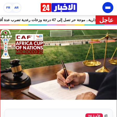
FR
AR
عاجل
ن دراسة 70% من أساتذة الحوز؟
🔥 نشرة إنذارية.. موجة حر تصل إلى 47 درجة وزخات رعدية تضرب عدة أقاليم ب
📰
الأخبار24