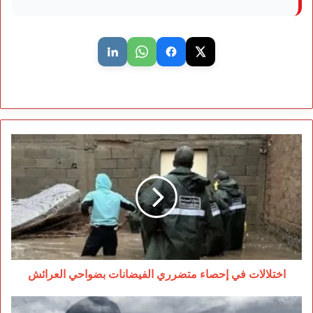
اختلالات
في
إحصاء
متضرري
الفيضانات
بضواحي
العرائش
اختلالات في إحصاء متضرري الفيضانات بضواحي العرائش
إحداث