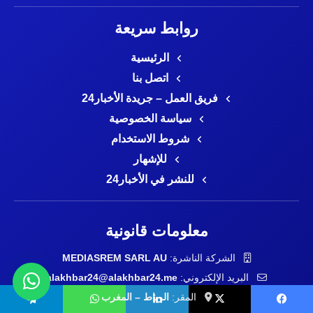
روابط سريعة
الرئيسية
اتصل بنا
فريق العمل – جريدة الأخبار24
سياسة الخصوصية
شروط الاستخدام
للإشهار
للنشر في الأخبار24
معلومات قانونية
الشركة الناشرة:
MEDIASREM SARL AU
البريد الإلكتروني:
alakhbar24@alakhbar24.me
المقر:
الرباط – المغرب
يسبوك
‫X
لينكدإن
واتساب
تيلقرام