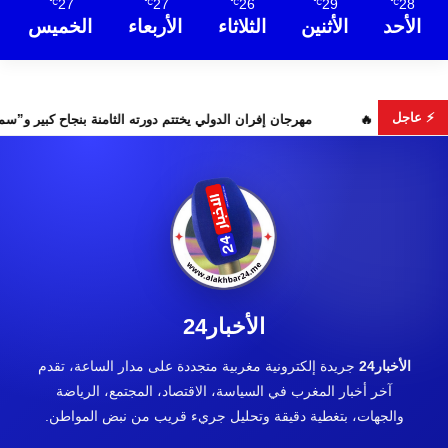
27
27
26
29
28
℃
℃
℃
℃
℃
الأحد
الأثنين
الثلاثاء
الأربعاء
الخميس
⚡ عاجل
ة مع كولومبيا قبل معركة مجلس الأمن
مهرجان إفران الدولي يختتم د
الأخبار24
الأخبار24
جريدة إلكترونية مغربية متجددة على مدار الساعة، تقدم
آخر أخبار المغرب في السياسة، الاقتصاد، المجتمع، الرياضة
والجهات، بتغطية دقيقة وتحليل جريء قريب من نبض المواطن.