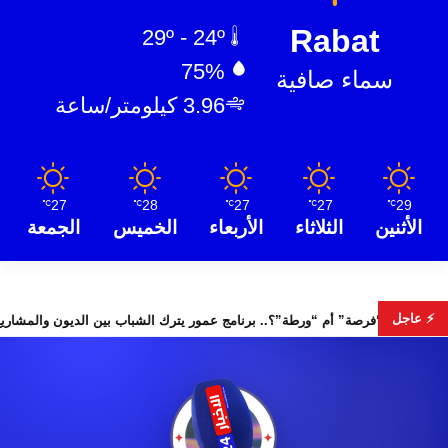
Rabat
29º - 24º
75%
سماء صافية
3.96 كيلومتر/ساعة
27
28
27
27
29
℃
℃
℃
℃
℃
الأثنين
الثلاثاء
الأربعاء
الخميس
الجمعة
⚡ عاجل
“فرصة” أم “ورطة”؟.. برنامج عمور يترك الشباب بين ال