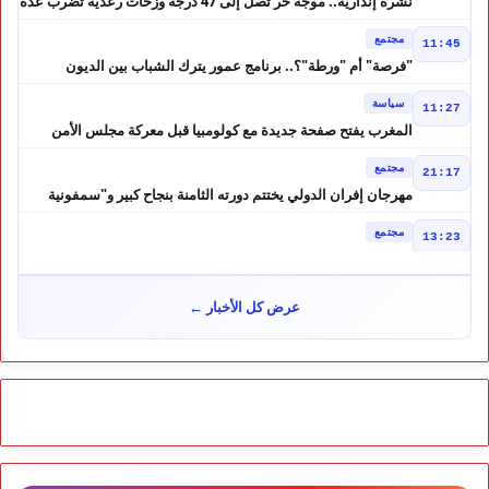
نشرة إنذارية.. موجة حر تصل إلى 47 درجة وزخات رعدية تضرب عدة
أقاليم بالمغرب
مجتمع
11:45
"فرصة" أم "ورطة"؟.. برنامج عمور يترك الشباب بين الديون
والمشاريع المتعثرة
سياسة
11:27
المغرب يفتح صفحة جديدة مع كولومبيا قبل معركة مجلس الأمن
مجتمع
21:17
مهرجان إفران الدولي يختتم دورته الثامنة بنجاح كبير و"سمفونية
أحيدوس" تخطف الأضواء
مجتمع
13:23
لفتيت.. رجل الداخلية الذي يقود التحضير لانتخابات 2026 ويواصل
إصلاح الوزارة
سياسة
10:31
عرض كل الأخبار ←
غضب داخل حزب الاستقلال بالحسيمة بسبب تفويض مضيان اقتراح
مرشح الانتخابات التشريعية
مجتمع
11:52
تأجيل محاكمة "إسكوبار الصحراء" استئنافياً واستدعاء جميع المتهمين
في حالة سراح
سياسة
10:54
شوكي يعيد وعود الأحرار.. والمغاربة يطالبون بحساب وعود 2021
مجتمع