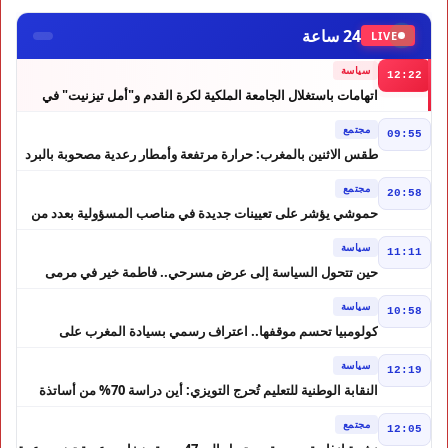
24 ساعة
LIVE
سياسة
12:22
اتهامات باستغلال الجامعة الملكية لكرة القدم و"أمل تيزنيت" في
حملة انتخابية تثير الجدل
مجتمع
09:55
طقس الاثنين بالمغرب: حرارة مرتفعة وأمطار رعدية مصحوبة بالبرد
في عدة مناطق
مجتمع
20:58
حموشي يؤشر على تعيينات جديدة في مناصب المسؤولية بعدد من
ولايات أمن المملكة
سياسة
11:11
حين تتحول السياسة إلى عرض مسرحي.. فاطمة خير في مرمى
التعليقات الساخرة
سياسة
10:58
كولومبيا تحسم موقفها.. اعتراف رسمي بسيادة المغرب على
الصحراء
سياسة
12:19
النقابة الوطنية للتعليم تُحرج التويزي: أين دراسة 70% من أساتذة
الحوز؟
مجتمع
12:05