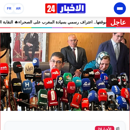
FR
AR
عاجل
تعليقات الساخرة
🔥 كولومبيا تحسم موقفها.. اعتراف رسمي بسيادة المغرب ع
📰
الأخبار24