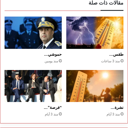
مقالات ذات صلة
طقس…
حموشي…
منذ 3 ساعات
منذ يومين
نشرة…
“فرصة”…
منذ 3 أيام
منذ 3 أيام