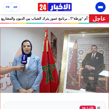
FR
AR
عاجل
🔥 “فرصة” أم “ورطة”؟.. برنامج عمور يترك الشبا
📰
الأخبار24