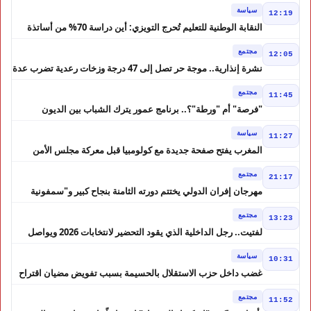
سياسة
12:19
النقابة الوطنية للتعليم تُحرج التويزي: أين دراسة 70% من أساتذة
الحوز؟
مجتمع
12:05
نشرة إنذارية.. موجة حر تصل إلى 47 درجة وزخات رعدية تضرب عدة
أقاليم بالمغرب
مجتمع
11:45
"فرصة" أم "ورطة"؟.. برنامج عمور يترك الشباب بين الديون
والمشاريع المتعثرة
سياسة
11:27
المغرب يفتح صفحة جديدة مع كولومبيا قبل معركة مجلس الأمن
مجتمع
21:17
مهرجان إفران الدولي يختتم دورته الثامنة بنجاح كبير و"سمفونية
أحيدوس" تخطف الأضواء
مجتمع
13:23
لفتيت.. رجل الداخلية الذي يقود التحضير لانتخابات 2026 ويواصل
إصلاح الوزارة
سياسة
10:31
غضب داخل حزب الاستقلال بالحسيمة بسبب تفويض مضيان اقتراح
مرشح الانتخابات التشريعية
مجتمع
11:52