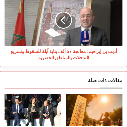
بن
إبراهيم:
معالجة
57
ألف
بناية
آيلة
للسقوط
وتسريع
أديب بن إبراهيم: معالجة 57 ألف بناية آيلة للسقوط وتسريع
التدخلات
التدخلات بالمناطق الحضرية
بالمناطق
الحضرية
مقالات ذات صلة