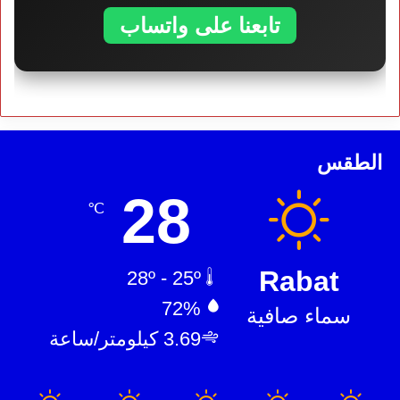
تابعنا على واتساب
الطقس
28
℃
Rabat
28º - 25º
72%
سماء صافية
3.69 كيلومتر/ساعة