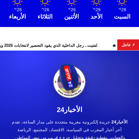
28
26
26
29
28
℃
℃
℃
℃
℃
السبت
الأحد
الأثنين
الثلاثاء
الأربعاء
⚡ عاجل
فونية أحيدوس” تخطف الأضواء
لفتيت.. رجل الداخلية الذي يقود التحضير لانتخابات 2026 ويوا
الأخبار24
الأخبار24
جريدة إلكترونية مغربية متجددة على مدار الساعة، تقدم
آخر أخبار المغرب في السياسة، الاقتصاد، المجتمع، الرياضة
والجهات، بتغطية دقيقة وتحليل جريء قريب من نبض المواطن.