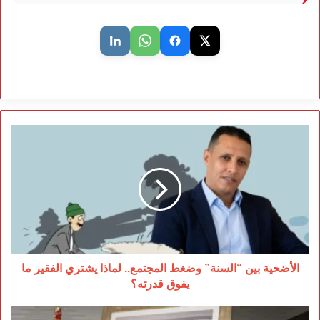
الأضحية
بين
“السنة”
وضغط
المجتمع..
لماذا
يشتري
الفقير
ما
يفوق
الأضحية بين “السنة” وضغط المجتمع.. لماذا يشتري الفقير ما
قدرته؟
يفوق قدرته؟
أديب