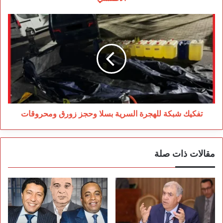
تفكيك
شبكة
للهجرة
السرية
بسلا
وحجز
زورق
ومحروقات
تفكيك شبكة للهجرة السرية بسلا وحجز زورق ومحروقات
مقالات ذات صلة