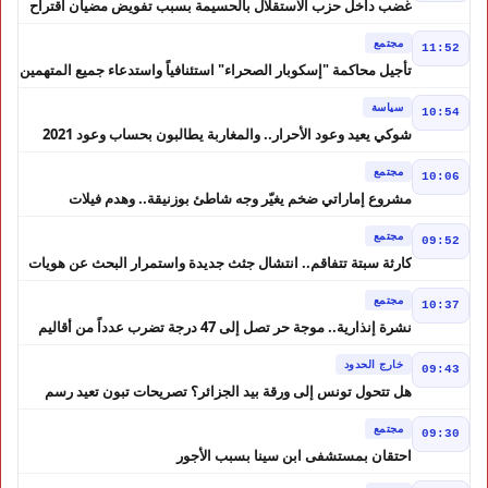
غضب داخل حزب الاستقلال بالحسيمة بسبب تفويض مضيان اقتراح
مرشح الانتخابات التشريعية
مجتمع
11:52
تأجيل محاكمة "إسكوبار الصحراء" استئنافياً واستدعاء جميع المتهمين
في حالة سراح
سياسة
10:54
شوكي يعيد وعود الأحرار.. والمغاربة يطالبون بحساب وعود 2021
مجتمع
10:06
مشروع إماراتي ضخم يغيّر وجه شاطئ بوزنيقة.. وهدم فيلات
وكابينات ينطلق في شتنبر
مجتمع
09:52
كارثة سبتة تتفاقم.. انتشال جثث جديدة واستمرار البحث عن هويات
الضحايا
مجتمع
10:37
نشرة إنذارية.. موجة حر تصل إلى 47 درجة تضرب عدداً من أقاليم
المغرب
خارج الحدود
09:43
هل تتحول تونس إلى ورقة بيد الجزائر؟ تصريحات تبون تعيد رسم
موازين النفوذ في المغرب العربي
مجتمع
09:30
احتقان بمستشفى ابن سينا بسبب الأجور