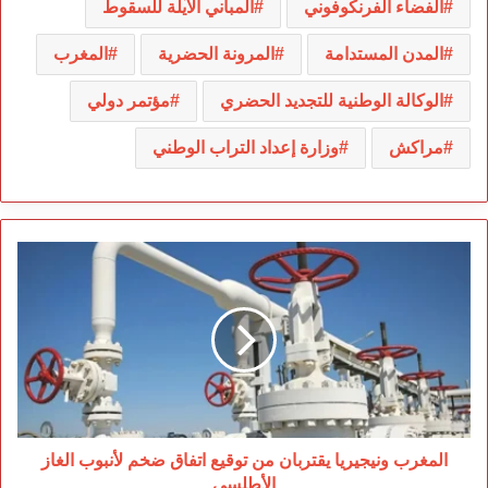
الفضاء الفرنكوفوني
المباني الآيلة للسقوط
المدن المستدامة
المرونة الحضرية
المغرب
الوكالة الوطنية للتجديد الحضري
مؤتمر دولي
مراكش
وزارة إعداد التراب الوطني
المغرب
ونيجيريا
يقتربان
من
توقيع
اتفاق
ضخم
لأنبوب
الغاز
الأطلسي
المغرب ونيجيريا يقتربان من توقيع اتفاق ضخم لأنبوب الغاز
الأطلسي