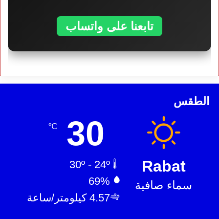
تابعنا على واتساب
الطقس
30
℃
Rabat
30º - 24º
69%
سماء صافية
4.57 كيلومتر/ساعة