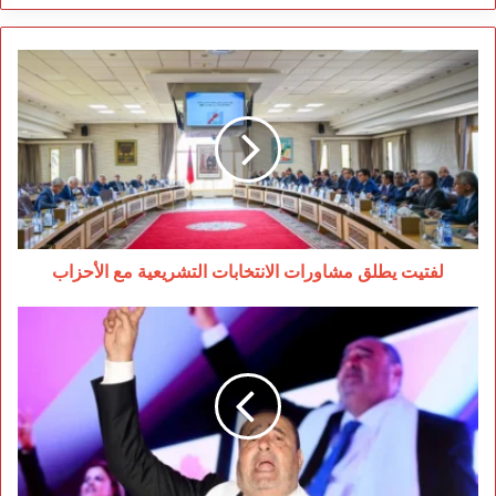
لفتيت
يطلق
مشاورات
الانتخابات
التشريعية
مع
الأحزاب
لفتيت يطلق مشاورات الانتخابات التشريعية مع الأحزاب
هل
يرضخ
لشكر
لترشيح
زوجة
عضو
تلاحقه
الاتهامات