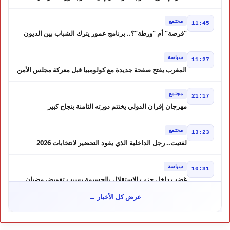
تضرب عدة أقاليم بالمغرب
مجتمع
11:45
"فرصة" أم "ورطة"؟.. برنامج عمور يترك الشباب بين الديون
والمشاريع المتعثرة
سياسة
11:27
المغرب يفتح صفحة جديدة مع كولومبيا قبل معركة مجلس الأمن
مجتمع
21:17
مهرجان إفران الدولي يختتم دورته الثامنة بنجاح كبير
و"سمفونية أحيدوس" تخطف الأضواء
مجتمع
13:23
لفتيت.. رجل الداخلية الذي يقود التحضير لانتخابات 2026
ويواصل إصلاح الوزارة
سياسة
10:31
غضب داخل حزب الاستقلال بالحسيمة بسبب تفويض مضيان
اقتراح مرشح الانتخابات التشريعية
عرض كل الأخبار ←
مجتمع
11:52
تأجيل محاكمة "إسكوبار الصحراء" استئنافياً واستدعاء جميع
المتهمين في حالة سراح