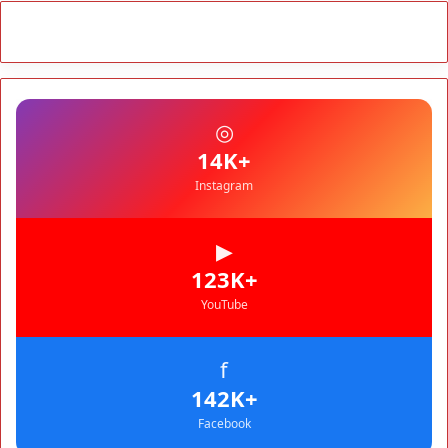
سياسة
10:54
شوكي يعيد وعود الأحرار.. والمغاربة يطالبون بحساب وعود
2021
مجتمع
10:06
مشروع إماراتي ضخم يغيّر وجه شاطئ بوزنيقة.. وهدم فيلات
◎
وكابينات ينطلق في شتنبر
+14K
مجتمع
09:52
كارثة سبتة تتفاقم.. انتشال جثث جديدة واستمرار البحث عن
Instagram
هويات الضحايا
مجتمع
10:37
▶
نشرة إنذارية.. موجة حر تصل إلى 47 درجة تضرب عدداً من
+123K
أقاليم المغرب
خارج الحدود
YouTube
09:43
هل تتحول تونس إلى ورقة بيد الجزائر؟ تصريحات تبون تعيد
رسم موازين النفوذ في المغرب العربي
f
+142K
Facebook