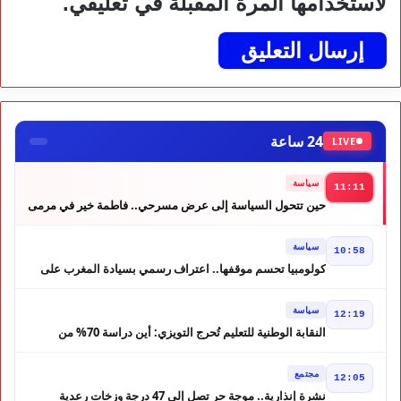
لاستخدامها المرة المقبلة في تعليقي.
24 ساعة
LIVE
سياسة
11:11
حين تتحول السياسة إلى عرض مسرحي.. فاطمة خير في مرمى
التعليقات الساخرة
سياسة
10:58
كولومبيا تحسم موقفها.. اعتراف رسمي بسيادة المغرب على
الصحراء
سياسة
12:19
النقابة الوطنية للتعليم تُحرج التويزي: أين دراسة 70% من
أساتذة الحوز؟
مجتمع
12:05
نشرة إنذارية.. موجة حر تصل إلى 47 درجة وزخات رعدية