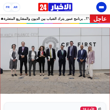
FR
AR
عاجل
🔥 “فرصة” أم “ورطة”؟.. برنامج عمور يترك الشباب بين الديون 
📰
الأخبار24