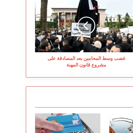
ضب
سط
محامين
د
مصادقة
ى
روع
نون
مهنة
غضب وسط المحامين بعد المصادقة على
مشروع قانون المهنة