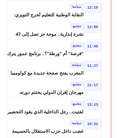
بسيادة المغرب على الصحراء
سياسة
12:19
النقابة الوطنية للتعليم تُحرج التويزي:
أين دراسة 70% من أساتذة الحوز؟
مجتمع
12:05
نشرة إنذارية.. موجة حر تصل إلى 47
درجة وزخات رعدية تضرب عدة أقاليم
مجتمع
11:45
بالمغرب
"فرصة" أم "ورطة"؟.. برنامج عمور يترك
الشباب بين الديون والمشاريع المتعثرة
سياسة
11:27
المغرب يفتح صفحة جديدة مع كولومبيا
قبل معركة مجلس الأمن
مجتمع
21:17
مهرجان إفران الدولي يختتم دورته
الثامنة بنجاح كبير و"سمفونية أحيدوس"
مجتمع
13:23
تخطف الأضواء
لفتيت.. رجل الداخلية الذي يقود التحضير
لانتخابات 2026 ويواصل إصلاح الوزارة
سياسة
10:31
غضب داخل حزب الاستقلال بالحسيمة
بسبب تفويض مضيان اقتراح مرشح