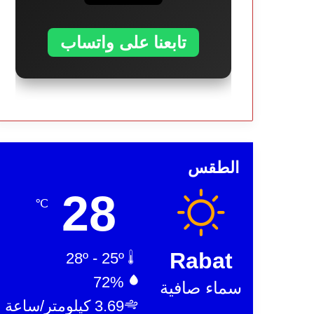
تابعنا على واتساب
الطقس
28
℃
Rabat
28º - 25º
72%
سماء صافية
3.69 كيلومتر/ساعة