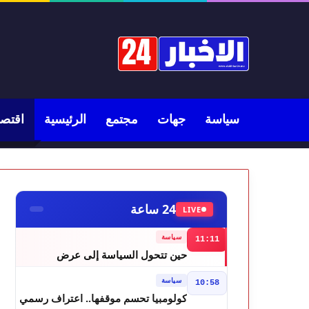
سياسة
جهات
مجتمع
الرئيسية
اقتصا
24 ساعة
LIVE
سياسة
11:11
حين تتحول السياسة إلى عرض
مسرحي.. فاطمة خير في مرمى
سياسة
10:58
التعليقات الساخرة
كولومبيا تحسم موقفها.. اعتراف رسمي