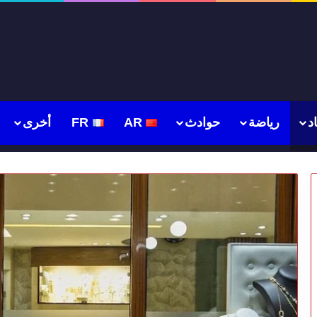
د
رياضة
حوادث
AR
FR
أخرى