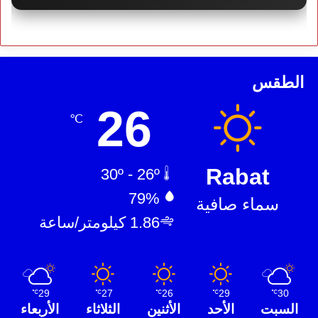
الطقس
26
℃
Rabat
30º - 26º
79%
سماء صافية
1.86 كيلومتر/ساعة
29
27
26
29
30
℃
℃
℃
℃
℃
السبت
الأحد
الأثنين
الثلاثاء
الأربعاء