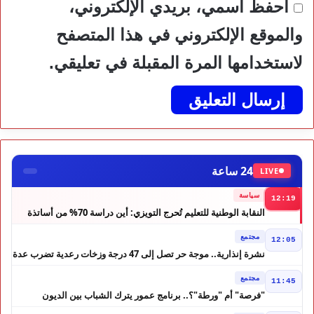
احفظ اسمي، بريدي الإلكتروني،
والموقع الإلكتروني في هذا المتصفح
لاستخدامها المرة المقبلة في تعليقي.
24 ساعة
LIVE
سياسة
12:19
النقابة الوطنية للتعليم تُحرج التويزي: أين دراسة 70% من أساتذة
الحوز؟
مجتمع
12:05
نشرة إنذارية.. موجة حر تصل إلى 47 درجة وزخات رعدية تضرب عدة
أقاليم بالمغرب
مجتمع
11:45
"فرصة" أم "ورطة"؟.. برنامج عمور يترك الشباب بين الديون
والمشاريع المتعثرة