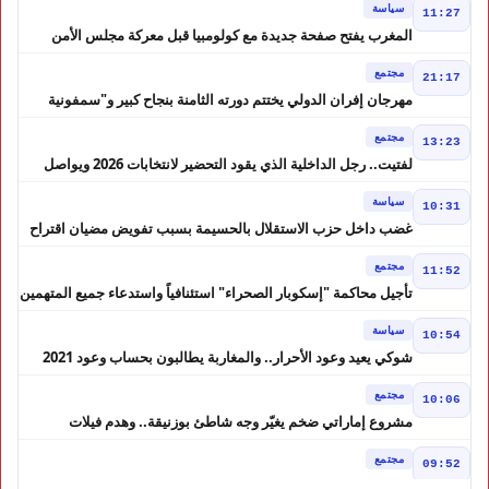
سياسة
11:27
المغرب يفتح صفحة جديدة مع كولومبيا قبل معركة مجلس الأمن
مجتمع
21:17
مهرجان إفران الدولي يختتم دورته الثامنة بنجاح كبير و"سمفونية
أحيدوس" تخطف الأضواء
مجتمع
13:23
لفتيت.. رجل الداخلية الذي يقود التحضير لانتخابات 2026 ويواصل
إصلاح الوزارة
سياسة
10:31
غضب داخل حزب الاستقلال بالحسيمة بسبب تفويض مضيان اقتراح
مرشح الانتخابات التشريعية
مجتمع
11:52
تأجيل محاكمة "إسكوبار الصحراء" استئنافياً واستدعاء جميع المتهمين
في حالة سراح
سياسة
10:54
شوكي يعيد وعود الأحرار.. والمغاربة يطالبون بحساب وعود 2021
مجتمع
10:06
مشروع إماراتي ضخم يغيّر وجه شاطئ بوزنيقة.. وهدم فيلات
وكابينات ينطلق في شتنبر
مجتمع
09:52
كارثة سبتة تتفاقم.. انتشال جثث جديدة واستمرار البحث عن هويات