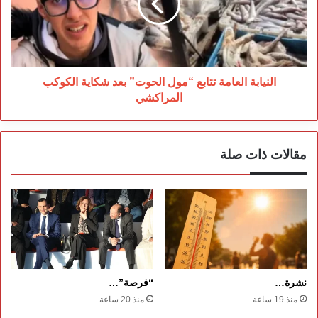
الحوت”
بعد
شكاية
الكوكب
المراكشي
النيابة العامة تتابع “مول الحوت” بعد شكاية الكوكب
المراكشي
مقالات ذات صلة
نشرة…
“فرصة”…
منذ 19 ساعة
منذ 20 ساعة