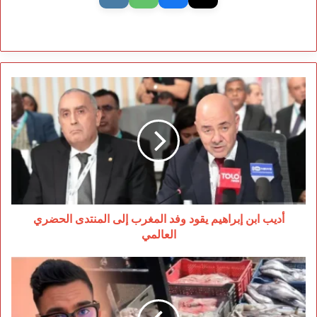
أديب
ابن
إبراهيم
يقود
وفد
المغرب
إلى
المنتدى
الحضري
العالمي
أديب ابن إبراهيم يقود وفد المغرب إلى المنتدى الحضري
العالمي
النيابة
العامة
تتابع
“مول