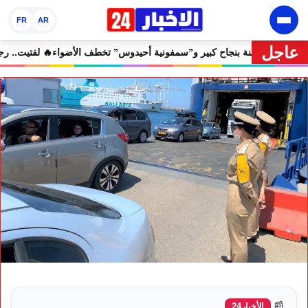
FR
AR
عاجل
هرجان إفران الدولي يختتم دورته الثامنة بنجاح كبير و”سمفونية أحيدوس” تخط
📰
الأخبار24