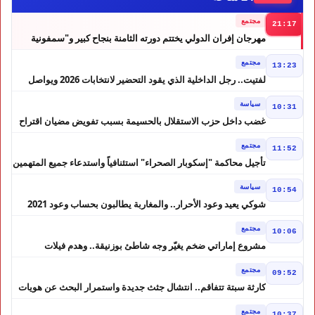
مجتمع
21:17
مهرجان إفران الدولي يختتم دورته الثامنة بنجاح كبير و"سمفونية
أحيدوس" تخطف الأضواء
مجتمع
13:23
لفتيت.. رجل الداخلية الذي يقود التحضير لانتخابات 2026 ويواصل
إصلاح الوزارة
سياسة
10:31
غضب داخل حزب الاستقلال بالحسيمة بسبب تفويض مضيان اقتراح
مرشح الانتخابات التشريعية
مجتمع
11:52
تأجيل محاكمة "إسكوبار الصحراء" استئنافياً واستدعاء جميع المتهمين
في حالة سراح
سياسة
10:54
شوكي يعيد وعود الأحرار.. والمغاربة يطالبون بحساب وعود 2021
مجتمع
10:06
مشروع إماراتي ضخم يغيّر وجه شاطئ بوزنيقة.. وهدم فيلات
وكابينات ينطلق في شتنبر
مجتمع
09:52
كارثة سبتة تتفاقم.. انتشال جثث جديدة واستمرار البحث عن هويات
الضحايا
مجتمع
10:37