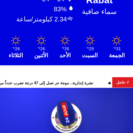
83%
سماء صافية
2.34 كيلومتر/ساعة
26
26
26
29
31
℃
℃
℃
℃
℃
الجمعة
السبت
الأحد
الأثنين
الثلاثاء
⚡ عاجل
ار البحث عن هويات الضحايا
نشرة إنذارية.. موجة حر تصل إلى 47 درجة تضرب عدداً من أقاليم المغرب