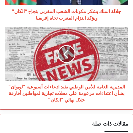
ويؤكد
التزام
جلالة الملك يشكر مكونات الشعب المغربي بنجاح “الكان”
المغرب
ويؤكد التزام المغرب تجاه إفريقيا
تجاه
إفريقيا
المديرية
العامة
للأمن
الوطني
تفند
ادعاءات
أسبوعية
“لوبوان”
بشأن
اعتداءات
المديرية العامة للأمن الوطني تفند ادعاءات أسبوعية “لوبوان”
مزعومة
بشأن اعتداءات مزعومة على محلات تجارية لمواطنين أفارقة
على
خلال نهائي “الكان”
محلات
تجارية
لمواطنين
أفارقة
مقالات ذات صلة
خلال