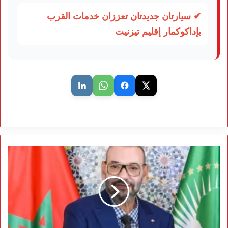
✔ سيارتان جديدتان تعززان خدمات القرب
بإداكوكمار إقليم تيزنيت
جلالة
الملك
يشكر
مكونات
الشعب
المغربي
بنجاح
“الكان”