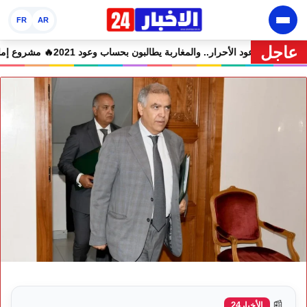
FR
AR
عاجل
المتهمين في حالة سراح
🔥 شوكي يعيد وعود الأحرار.. والمغاربة يطالبون بحساب وعو
📰
الأخبار24