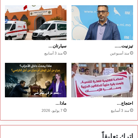
نهائي
“الكان”
تيزنيت..…
سيارتان…
منذ أسبوعين
منذ 3 أسابيع
احتجاج…
ماذا…
منذ 3 أسابيع
7 يوليو، 2026
اترك تعليقاً