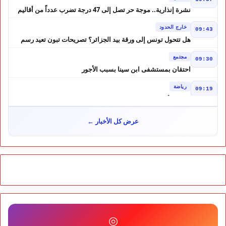
نشرة إنذارية.. موجة حر تصل إلى 47 درجة تضرب عدداً من أقاليم
المغرب
خارج الحدود
09:43
هل تتحول تونس إلى ورقة بيد الجزائر؟ تصريحات تبون تعيد رسم
موازين النفوذ في المغرب العربي
مجتمع
09:30
احتقان بمستشفى ابن سينا بسبب الأجور
رياضة
09:19
لبؤات الأطلس إلى ربع النهائي في الصدارة
مجتمع
12:57
عرض كل الأخبار ←
كيف تحولت إشاعة إلى موجة هجرة ؟ حكم المحكمة العليا الإسبانية
أشعل أزمة سبتة
مجتمع
10:46
هل لعبت حسابات من الجزائر دورًا في أحداث سبتة؟ تقرير إسباني
يكشف المعطيات
مجتمع
10:24
طقس الاثنين بالمغرب.. أجواء حارة بعدد من المناطق ورعود مرتقبة
بالأطلس والجنوب الشرقي
مجتمع
09:51
◎
زيادة مفاجئة في أسعار المحروقات بالمغرب.. درهم إضافي للغازوال