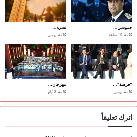
حموشي…
نشرة…
منذ 19 ساعة
منذ يومين
“فرصة”…
مهرجان…
منذ يومين
منذ 3 أيام
اترك تعليقاً