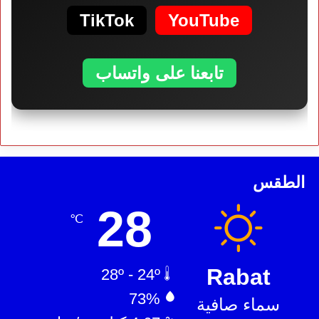
TikTok
YouTube
تابعنا على واتساب
الطقس
28
℃
Rabat
28º - 24º
73%
سماء صافية