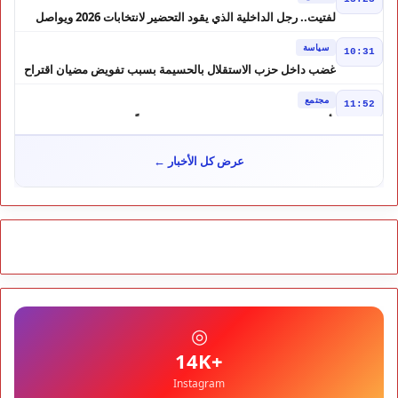
لفتيت.. رجل الداخلية الذي يقود التحضير لانتخابات 2026 ويواصل
إصلاح الوزارة
سياسة
10:31
غضب داخل حزب الاستقلال بالحسيمة بسبب تفويض مضيان اقتراح
مرشح الانتخابات التشريعية
مجتمع
11:52
تأجيل محاكمة "إسكوبار الصحراء" استئنافياً واستدعاء جميع المتهمين
في حالة سراح
سياسة
10:54
عرض كل الأخبار ←
شوكي يعيد وعود الأحرار.. والمغاربة يطالبون بحساب وعود 2021
مجتمع
10:06
مشروع إماراتي ضخم يغيّر وجه شاطئ بوزنيقة.. وهدم فيلات
وكابينات ينطلق في شتنبر
مجتمع
09:52
كارثة سبتة تتفاقم.. انتشال جثث جديدة واستمرار البحث عن هويات
الضحايا
مجتمع
10:37
◎
نشرة إنذارية.. موجة حر تصل إلى 47 درجة تضرب عدداً من أقاليم
المغرب
+14K
Instagram