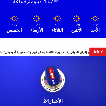
4.67 كيلومتر/ساعة
27
27
26
29
28
℃
℃
℃
℃
℃
الأحد
الأثنين
الثلاثاء
الأربعاء
الخميس
⚡ عاجل
لس الأمن
مهرجان إفران الدولي يختتم دورته الثامنة بنجاح كبير و”س
الأخبار24