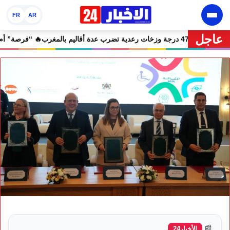
FR
AR
عاجل
🔥 نشرة إنذارية.. موجة حر تصل إلى 47 درجة وزخات رعدية تضرب عدة أقاليم بالمغرب
📰
الأخبار24