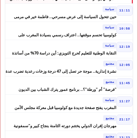
ولايات أمن المملكة
سياسة
11:11
حين تتحول السياسة إلى عرض مسرحي.. فاطمة خير في مرمى
التعليقات الساخرة
سياسة
10:58
كولومبيا تحسم موقفها.. اعتراف رسمي بسيادة المغرب على
الصحراء
سياسة
12:19
النقابة الوطنية للتعليم تُحرج التويزي: أين دراسة 70% من أساتذة
الحوز؟
مجتمع
12:05
نشرة إنذارية.. موجة حر تصل إلى 47 درجة وزخات رعدية تضرب عدة
أقاليم بالمغرب
مجتمع
11:45
"فرصة" أم "ورطة"؟.. برنامج عمور يترك الشباب بين الديون
والمشاريع المتعثرة
سياسة
11:27
المغرب يفتح صفحة جديدة مع كولومبيا قبل معركة مجلس الأمن
مجتمع
21:17
مهرجان إفران الدولي يختتم دورته الثامنة بنجاح كبير و"سمفونية
أحيدوس" تخطف الأضواء
مجتمع
13:23